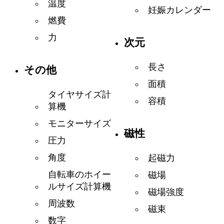
温度
妊娠カレンダー
燃費
力
次元
長さ
その他
面積
タイヤサイズ計
容積
算機
モニターサイズ
磁性
圧力
角度
起磁力
自転車のホイー
磁場
ルサイズ計算機
磁場強度
周波数
磁束
数字