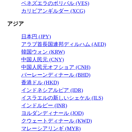
ベネズエラのボリバル (VES)
カリビアンギルダー (XCG)
アジア
日本円 (JPY)
アラブ首長国連邦ディルハム (AED)
韓国ウォン (KRW)
中国人民元 (CNY)
中国人民元オフショア (CNH)
バーレーンディナール (BHD)
香港ドル (HKD)
インドネシアルピア (IDR)
イスラエルの新しいシェケル (ILS)
インドルピー (INR)
ヨルダンディナール (JOD)
クウェートディナール (KWD)
マレーシアリンギ (MYR)