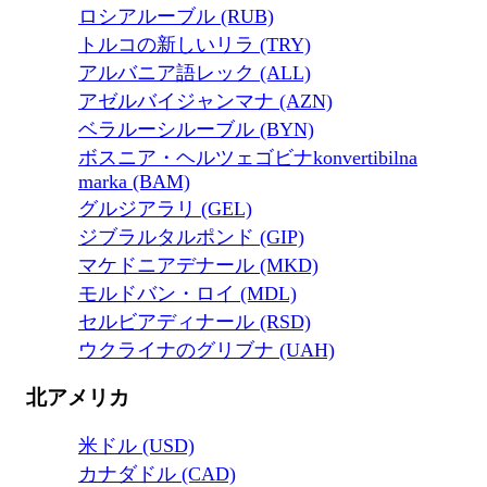
ロシアルーブル (RUB)
トルコの新しいリラ (TRY)
アルバニア語レック (ALL)
アゼルバイジャンマナ (AZN)
ベラルーシルーブル (BYN)
ボスニア・ヘルツェゴビナkonvertibilna
marka (BAM)
グルジアラリ (GEL)
ジブラルタルポンド (GIP)
マケドニアデナール (MKD)
モルドバン・ロイ (MDL)
セルビアディナール (RSD)
ウクライナのグリブナ (UAH)
北アメリカ
米ドル (USD)
カナダドル (CAD)