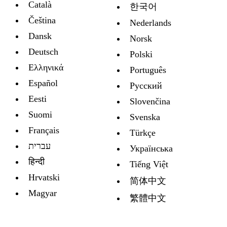
Català
한국어
Čeština
Nederlands
Dansk
Norsk
Deutsch
Polski
Ελληνικά
Português
Español
Русский
Eesti
Slovenčina
Suomi
Svenska
Français
Türkçe
עברית
Украïнська
हिन्दी
Tiếng Việt
Hrvatski
简体中文
Magyar
繁體中文