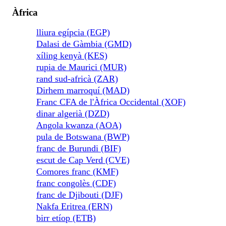
Àfrica
lliura egípcia (EGP)
Dalasi de Gàmbia (GMD)
xíling kenyà (KES)
rupia de Maurici (MUR)
rand sud-africà (ZAR)
Dirhem marroquí (MAD)
Franc CFA de l'Àfrica Occidental (XOF)
dinar algerià (DZD)
Angola kwanza (AOA)
pula de Botswana (BWP)
franc de Burundi (BIF)
escut de Cap Verd (CVE)
Comores franc (KMF)
franc congolès (CDF)
franc de Djibouti (DJF)
Nakfa Eritrea (ERN)
birr etíop (ETB)