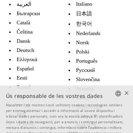
Italiano
العربية
Български
日本語
Català
한국어
Čeština
Nederlands
Dansk
Norsk
Deutsch
Polski
Ελληνικά
Português
Español
Русский
Eesti
Slovenčina
Suomi
Svenska
×
Ús responsable de les vostres dades
Français
Türkçe
Nosaltres i els nostres socis utilitzem cookies i tecnologies similars
עברית
Украïнська
ENGLISH
per emmagatzemar i accedir a informació al vostre dispositiu i
हिन्दी
Tiếng Việt
tractar dades personals, com ara la vostra adreça IP, identificadors
SWEDISH
únics i dades de navegació, per a anuncis i contingut personalitzats,
Hrvatski
简体中文
mesura d’anuncis i contingut, informació sobre l’audiència i millora
SPANISH