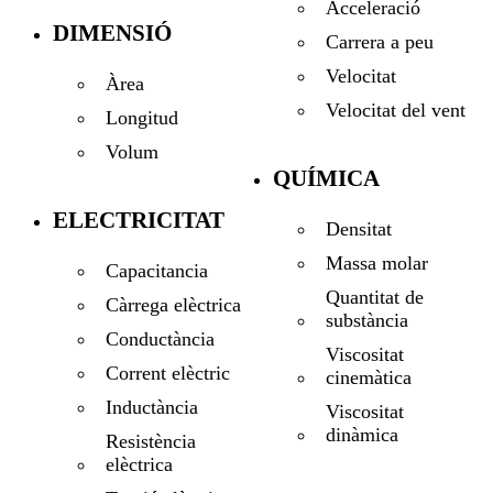
Acceleració
DIMENSIÓ
Carrera a peu
Velocitat
Àrea
Velocitat del vent
Longitud
Volum
QUÍMICA
ELECTRICITAT
Densitat
Massa molar
Capacitancia
Quantitat de
Càrrega elèctrica
substància
Conductància
Viscositat
Corrent elèctric
cinemàtica
Inductància
Viscositat
dinàmica
Resistència
elèctrica