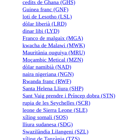
cedits de Ghana (GHS)
Guinea franc (GNF)
loti de Lesotho (LSL)
dòlar liberià (LRD)
dinar libi (LYD)
Franco de malgaix (MGA)
kwacha de Malawi (MWK)
Mauritània ouguiya (MRU)
Moçambic Metical (MZN)
dòlar namibià (NAD)
naira nigeriana (NGN)
Rwanda franc (RWF)
Santa Helena Lliura (SHP)
Sant Vaig prendre i Príncep dobra (STN)
rupia de les Seychelles (SCR)
leone de Sierra Leone (SLE)
xíling somali (SOS)
lliura sudanesa (SDG)
Swazilàndia Lilangeni (SZL)
xíling de Tanzània (TZS)