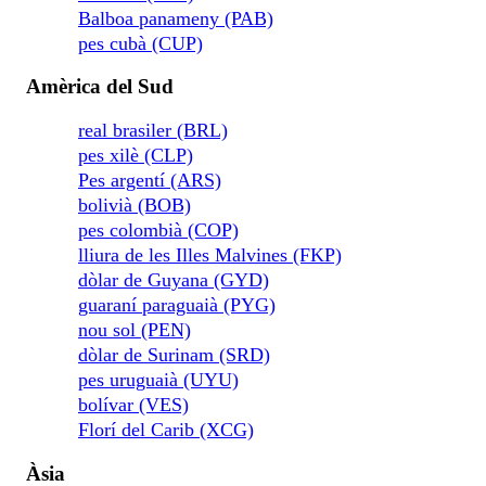
Balboa panameny (PAB)
pes cubà (CUP)
Amèrica del Sud
real brasiler (BRL)
pes xilè (CLP)
Pes argentí (ARS)
bolivià (BOB)
pes colombià (COP)
lliura de les Illes Malvines (FKP)
dòlar de Guyana (GYD)
guaraní paraguaià (PYG)
nou sol (PEN)
dòlar de Surinam (SRD)
pes uruguaià (UYU)
bolívar (VES)
Florí del Carib (XCG)
Àsia