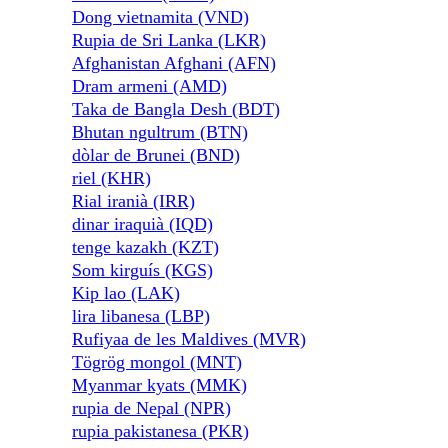
Dong vietnamita (VND)
Rupia de Sri Lanka (LKR)
Afghanistan Afghani (AFN)
Dram armeni (AMD)
Taka de Bangla Desh (BDT)
Bhutan ngultrum (BTN)
dòlar de Brunei (BND)
riel (KHR)
Rial iranià (IRR)
dinar iraquià (IQD)
tenge kazakh (KZT)
Som kirguís (KGS)
Kip lao (LAK)
lira libanesa (LBP)
Rufiyaa de les Maldives (MVR)
Tögrög mongol (MNT)
Myanmar kyats (MMK)
rupia de Nepal (NPR)
rupia pakistanesa (PKR)