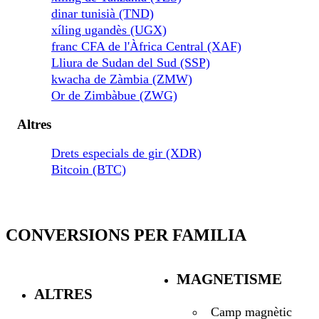
dinar tunisià (TND)
xíling ugandès (UGX)
franc CFA de l'Àfrica Central (XAF)
Lliura de Sudan del Sud (SSP)
kwacha de Zàmbia (ZMW)
Or de Zimbàbue (ZWG)
Altres
Drets especials de gir (XDR)
Bitcoin (BTC)
CONVERSIONS PER FAMILIA
MAGNETISME
ALTRES
Camp magnètic