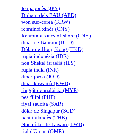
Ien japonès (JPY)
Dirham dels EAU (AED)
won sud-coreà (KRW)
renminbi xinès (CNY)
Renminbi xinès offshore (CNH)
dinar de Bahrain (BHD)
Dòlar de Hong Kong (HKD)
rupia indonèsia (IDR)
nou Shekel israelià (ILS)
rupia índia (INR)
dinar jordà (JOD)
dinar kuwaitià (KWD)
ringgit de malàisia (MYR)
pes filipí (PHP)
riyal saudita (SAR)
dòlar de Singapur (SGD)
baht tailandès (THB)
Nou dòlar de Taiwan (TWD)
rial d'Oman (OMR)