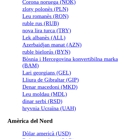
Corona noruega (NOK)
zloty polonès (PLN)
Leu romanès (RON)
ruble rus (RUB)
nova lira turca (TRY)
Lek albanès (ALL)
Azerbaidjan manat (AZN)
ruble bielorús (BYN)
Bòsnia i Hercegovina konvertibilna marka
(BAM)
Lari georgians (GEL)
Lliura de Gibraltar (GIP)
Denar macedoni (MKD)
Leu moldau (MDL)
dinar serbi (RSD)
hryvnia Ucraïna (UAH)
Amèrica del Nord
Dòlar americà (USD)