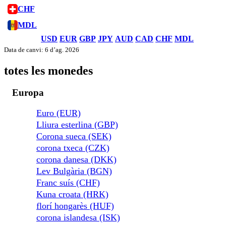
CHF
MDL
USD
EUR
GBP
JPY
AUD
CAD
CHF
MDL
Data de canvi: 6 d’ag. 2026
totes les monedes
Europa
Euro (EUR)
Lliura esterlina (GBP)
Corona sueca (SEK)
corona txeca (CZK)
corona danesa (DKK)
Lev Bulgària (BGN)
Franc suís (CHF)
Kuna croata (HRK)
florí hongarès (HUF)
corona islandesa (ISK)