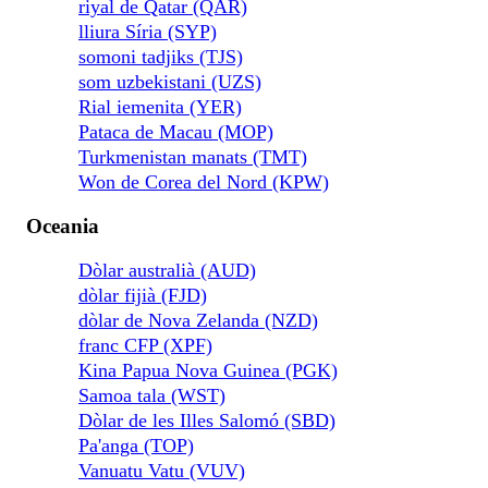
riyal de Qatar (QAR)
lliura Síria (SYP)
somoni tadjiks (TJS)
som uzbekistani (UZS)
Rial iemenita (YER)
Pataca de Macau (MOP)
Turkmenistan manats (TMT)
Won de Corea del Nord (KPW)
Oceania
Dòlar australià (AUD)
dòlar fijià (FJD)
dòlar de Nova Zelanda (NZD)
franc CFP (XPF)
Kina Papua Nova Guinea (PGK)
Samoa tala (WST)
Dòlar de les Illes Salomó (SBD)
Pa'anga (TOP)
Vanuatu Vatu (VUV)