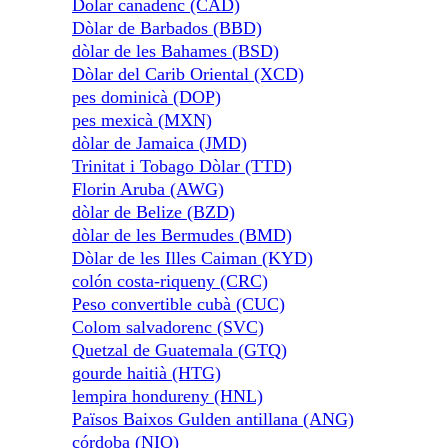
Dolar canadenc (CAD)
Dòlar de Barbados (BBD)
dòlar de les Bahames (BSD)
Dòlar del Carib Oriental (XCD)
pes dominicà (DOP)
pes mexicà (MXN)
dòlar de Jamaica (JMD)
Trinitat i Tobago Dòlar (TTD)
Florin Aruba (AWG)
dòlar de Belize (BZD)
dòlar de les Bermudes (BMD)
Dòlar de les Illes Caiman (KYD)
colón costa-riqueny (CRC)
Peso convertible cubà (CUC)
Colom salvadorenc (SVC)
Quetzal de Guatemala (GTQ)
gourde haitià (HTG)
lempira hondureny (HNL)
Països Baixos Gulden antillana (ANG)
córdoba (NIO)