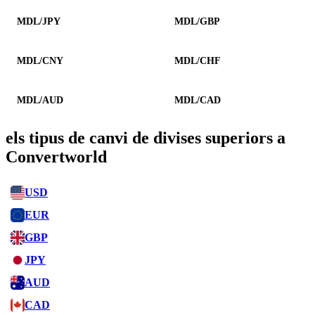
MDL/JPY
MDL/GBP
MDL/CNY
MDL/CHF
MDL/AUD
MDL/CAD
els tipus de canvi de divises superiors a
Convertworld
USD
EUR
GBP
JPY
AUD
CAD