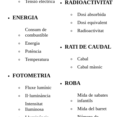
Tensió elèctrica
RADIOACTIVITAT
Dosi absorbida
ENERGIA
Dosi equivalent
Consum de
Radioactivitat
combustible
Energia
RATI DE CAUDAL
Potència
Cabal
Temperatura
Cabal màssic
FOTOMETRIA
ROBA
Fluxe lumínic
Mida de sabates
Il·luminància
infantils
Intensitat
Mida del barret
lluminosa
Número de