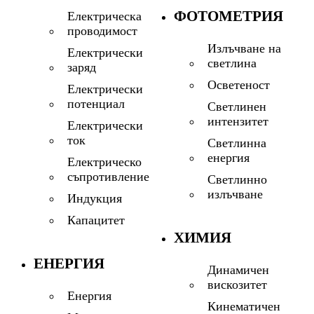
ФОТОМЕТРИЯ
Електрическа
проводимост
Излъчване на
Електрически
светлина
заряд
Осветеност
Електрически
потенциал
Светлинен
интензитет
Електрически
ток
Светлинна
енергия
Електрическо
съпротивление
Светлинно
излъчване
Индукция
Капацитет
ХИМИЯ
ЕНЕРГИЯ
Динамичен
вискозитет
Енергия
Кинематичен