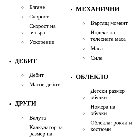
Бягане
МЕХАНИЧНИ
Скорост
Въртящ момент
Скорост на
Индекс на
вятъра
телесната маса
Ускорение
Маса
Сила
ДЕБИТ
Дебит
ОБЛЕКЛО
Масов дебит
Детски размер
обувки
ДРУГИ
Номера на
обувки
Валута
Облекла: рокли и
Калкулатор за
костюми
размер на