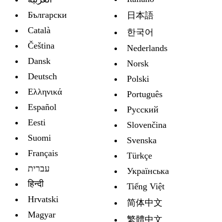
Български
日本語
Català
한국어
Čeština
Nederlands
Dansk
Norsk
Deutsch
Polski
Ελληνικά
Português
Español
Русский
Eesti
Slovenčina
Suomi
Svenska
Français
Türkçe
עברית
Украïнська
हिन्दी
Tiếng Việt
Hrvatski
简体中文
Magyar
繁體中文