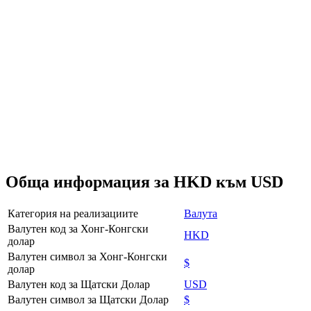
Обща информация за HKD към USD
Категория на реализациите
Валута
Валутен код за Хонг-Конгски
HKD
долар
Валутен символ за Хонг-Конгски
$
долар
Валутен код за Щатски Долар
USD
Валутен символ за Щатски Долар
$