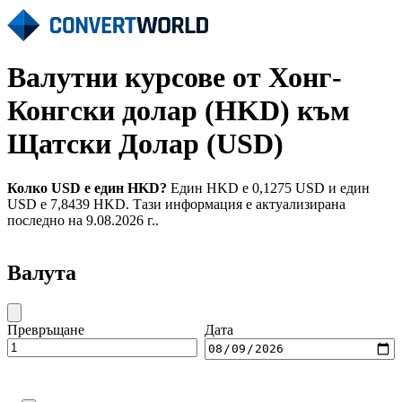
Валутни курсове от Хонг-
Конгски долар (HKD) към
Щатски Долар (USD)
Колко USD е един HKD?
Един HKD е 0,1275 USD и един
USD е 7,8439 HKD. Тази информация е актуализирана
последно на 9.08.2026 г..
Валута
Превръщане
Дата