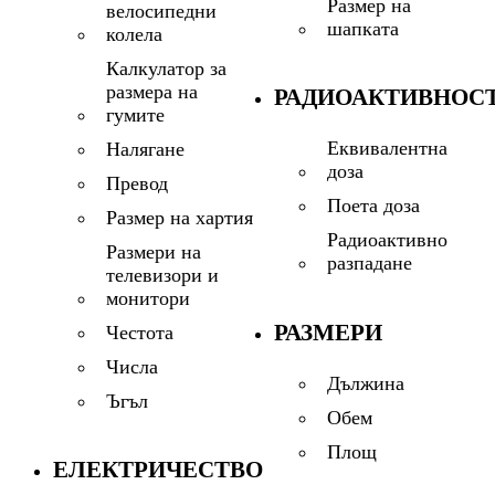
Размер на
велосипедни
шапката
колела
Калкулатор за
размера на
РАДИОАКТИВНОС
гумите
Еквивалентна
Налягане
доза
Превод
Поета доза
Размер на хартия
Радиоактивно
Размери на
разпадане
телевизори и
монитори
РАЗМЕРИ
Честота
Числа
Дължина
Ъгъл
Обем
Площ
ЕЛЕКТРИЧЕСТВО