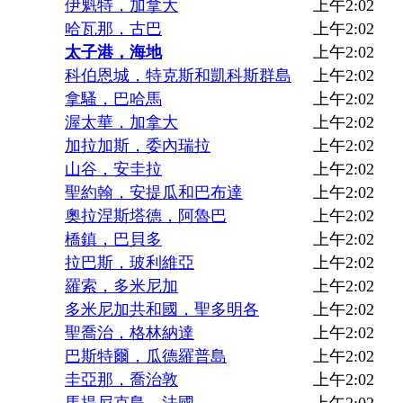
伊魁特，加拿大
上午2:02
哈瓦那，古巴
上午2:02
太子港，海地
上午2:02
科伯恩城，特克斯和凱科斯群島
上午2:02
拿騷，巴哈馬
上午2:02
渥太華，加拿大
上午2:02
加拉加斯，委內瑞拉
上午2:02
山谷，安圭拉
上午2:02
聖約翰，安提瓜和巴布達
上午2:02
奧拉涅斯塔德，阿魯巴
上午2:02
橋鎮，巴貝多
上午2:02
拉巴斯，玻利維亞
上午2:02
羅索，多米尼加
上午2:02
多米尼加共和國，聖多明各
上午2:02
聖喬治，格林納達
上午2:02
巴斯特爾，瓜德羅普島
上午2:02
圭亞那，喬治敦
上午2:02
馬提尼克島，法國
上午2:02