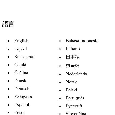
語言
English
Bahasa Indonesia
Italiano
العربية
Български
日本語
Català
한국어
Čeština
Nederlands
Dansk
Norsk
Deutsch
Polski
Ελληνικά
Português
Español
Русский
Eesti
Slovenčina