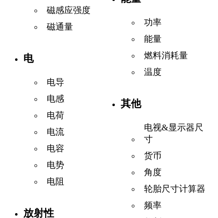
磁感应强度
功率
磁通量
能量
燃料消耗量
电
温度
电导
电感
其他
电荷
电视&显示器尺
电流
寸
电容
货币
电势
角度
电阻
轮胎尺寸计算器
频率
放射性