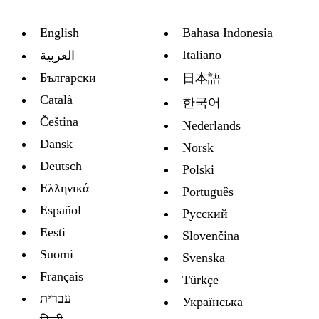
English
Bahasa Indonesia
Italiano
العربية
Български
日本語
Català
한국어
Čeština
Nederlands
Dansk
Norsk
Deutsch
Polski
Ελληνικά
Português
Español
Русский
Eesti
Slovenčina
Suomi
Svenska
Français
Türkçe
עברית
Украïнська