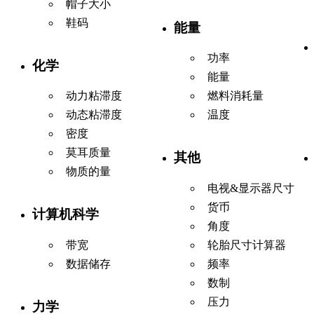
帽子大小
鞋码
能量
功率
化学
能量
动力粘滞度
燃料消耗量
动态粘滞度
温度
密度
莫耳质量
其他
物质的量
电视&显示器尺寸
货币
计算机科学
角度
带宽
轮胎尺寸计算器
数据储存
频率
数制
压力
力学