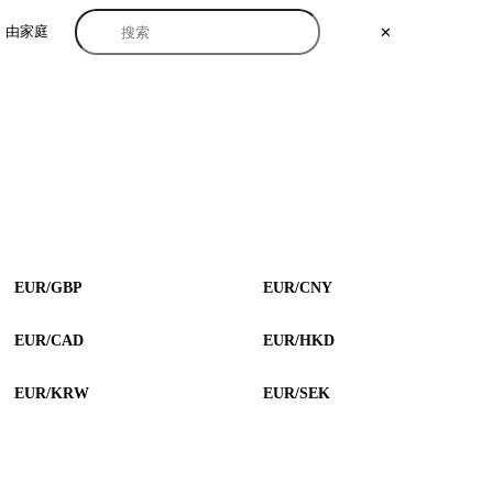
由家庭
✕
EUR/GBP
EUR/CNY
EUR/CAD
EUR/HKD
EUR/KRW
EUR/SEK