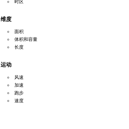
时区
维度
面积
体积和容量
长度
运动
风速
加速
跑步
速度