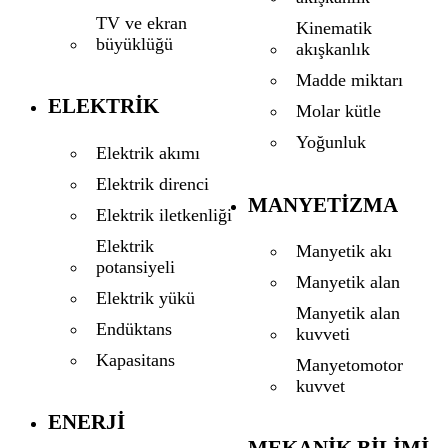
TV ve ekran
Kinematik
büyüklüğü
akışkanlık
Madde miktarı
ELEKTRIK
Molar kütle
Yoğunluk
Elektrik akımı
Elektrik direnci
MANYETIZMA
Elektrik iletkenliği
Elektrik
Manyetik akı
potansiyeli
Manyetik alan
Elektrik yükü
Manyetik alan
Endüktans
kuvveti
Kapasitans
Manyetomotor
kuvvet
ENERJI
MEKANIK BILIMI