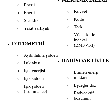
Enerji
Kuvvet
Enerji
Kütle
Sıcaklık
Tork
Yakıt sarfiyatı
Vücut kütle
indeksi
FOTOMETRI
(BMI/VKİ)
Aydınlatma şiddeti
RADIYOAKTIVITE
Işık akısı
Işık enerjisi
Emilen enerji
miktarı
Işık şiddeti
Eşdeğer doz
Işık şiddeti
(Luminance)
Radyoaktif
bozunum