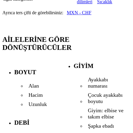
dilimleri
Sıcaklık
Ayrıca ters çifti de görebilirsiniz:
MXN - CHF
AILELERINE GÖRE
DÖNÜŞTÜRÜCÜLER
GIYIM
BOYUT
Ayakkabı
numarası
Alan
Çocuk ayakkabı
Hacim
boyutu
Uzunluk
Giyim: elbise ve
takım elbise
DEBI
Şapka ebadı