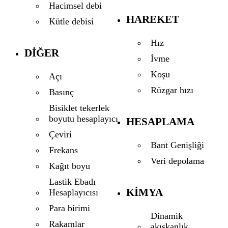
Hacimsel debi
HAREKET
Kütle debisi
Hız
DIĞER
İvme
Koşu
Açı
Rüzgar hızı
Basınç
Bisiklet tekerlek
boyutu hesaplayıcı
HESAPLAMA
Çeviri
Bant Genişliği
Frekans
Veri depolama
Kağıt boyu
Lastik Ebadı
KIMYA
Hesaplayıcısı
Para birimi
Dinamik
Rakamlar
akışkanlık