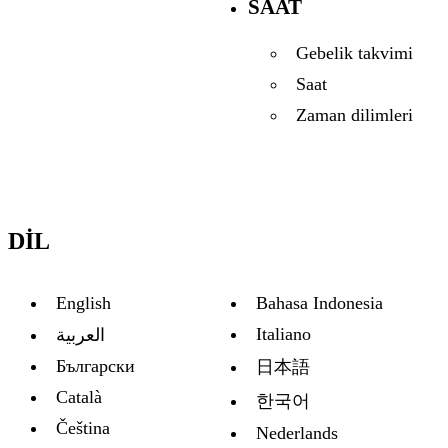
SAAT
Gebelik takvimi
Saat
Zaman dilimleri
DIL
English
Bahasa Indonesia
Italiano
العربية
Български
日本語
Català
한국어
Čeština
Nederlands