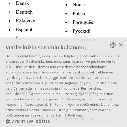
Dansk
Norsk
Deutsch
Polski
Ελληνικά
Português
Español
Русский
Eesti
Slovenčina
×
Verilerinizin sorumlu kullanımı
Suomi
Svenska
Français
Biz ve iş ortaklarımız, cihazınızdaki bilgileri depolamak ve bu bilgilere
Türkçe
ENGLISH
erişmek ve IP adresiniz, benzersiz tanımlayıcılar ve gezinme verileri
עברית
Украïнська
gibi kişisel verileri işlemek için çerezler ve benzer teknolojiler
SWEDISH
kullanırız; kişiselleştirilmiş reklamlar ve içerik sunmak, reklam ve
हिन्दी
Tiếng Việt
içerik ölçümü yapmak, kitle içgörüleri elde etmek ve hizmetleri
SPANISH
Hrvatski
geliştirmek amacıyla.
Üçüncü taraf sağlayıcılar (1900)
verilerinizi bu
简体中文
ve diğer amaçlarla, hassas coğrafi konum verileri ve cihaz
CATALAN
Magyar
繁體中文
özelliklerini kullanmak dahil olmak üzere, işleyebilir. Seçimleriniz
ARABIC
yalnızca bu web sitesi için geçerlidir. Bazı sağlayıcılar rıza yerine
meşru menfaate dayanabilir;
Reklam Ayarları
bölümünde buna itiraz
BULGARIAN
etme hakkınız vardır. Onayınızı istediğiniz zaman
Çerez Ayarları
bölümünde geri çekebilirsiniz.
Gizlilik Politikası
CZECH
© 2005-2026 Convertworld.com
AYRINTILARI GÖSTER