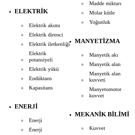
Madde miktarı
ELEKTRIK
Molar kütle
Yoğunluk
Elektrik akımı
Elektrik direnci
MANYETIZMA
Elektrik iletkenliği
Elektrik
Manyetik akı
potansiyeli
Manyetik alan
Elektrik yükü
Manyetik alan
Endüktans
kuvveti
Kapasitans
Manyetomotor
kuvvet
ENERJI
MEKANIK BILIMI
Enerji
Kuvvet
Enerji