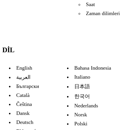
Saat
Zaman dilimleri
DIL
English
Bahasa Indonesia
Italiano
العربية
Български
日本語
Català
한국어
Čeština
Nederlands
Dansk
Norsk
Deutsch
Polski