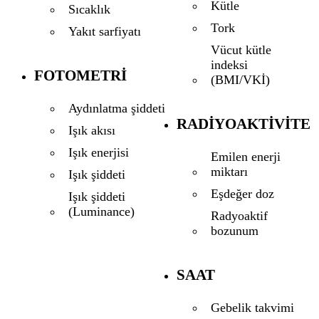
Kütle
Sıcaklık
Tork
Yakıt sarfiyatı
Vücut kütle
indeksi
FOTOMETRI
(BMI/VKİ)
Aydınlatma şiddeti
RADIYOAKTIVITE
Işık akısı
Işık enerjisi
Emilen enerji
miktarı
Işık şiddeti
Eşdeğer doz
Işık şiddeti
(Luminance)
Radyoaktif
bozunum
SAAT
Gebelik takvimi