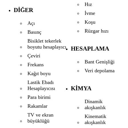
Hız
DIĞER
İvme
Koşu
Açı
Rüzgar hızı
Basınç
Bisiklet tekerlek
boyutu hesaplayıcı
HESAPLAMA
Çeviri
Bant Genişliği
Frekans
Veri depolama
Kağıt boyu
Lastik Ebadı
KIMYA
Hesaplayıcısı
Para birimi
Dinamik
Rakamlar
akışkanlık
TV ve ekran
Kinematik
büyüklüğü
akışkanlık