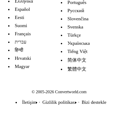
Ελληνικά
Português
Español
Русский
Eesti
Slovenčina
Suomi
Svenska
Français
Türkçe
עברית
Украïнська
हिन्दी
Tiếng Việt
Hrvatski
简体中文
Magyar
繁體中文
© 2005-2026 Convertworld.com
İletişim
Gizlilik politikası
Bizi destekle