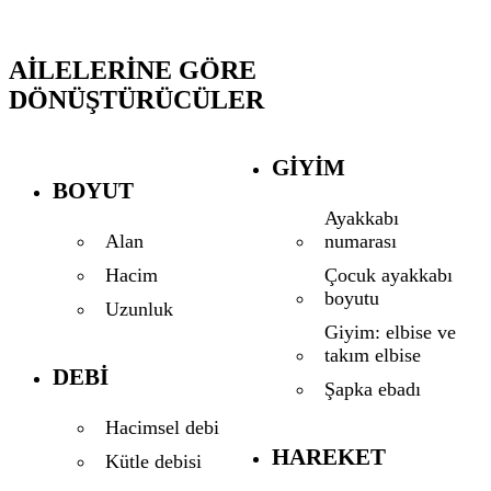
AILELERINE GÖRE
DÖNÜŞTÜRÜCÜLER
GIYIM
BOYUT
Ayakkabı
numarası
Alan
Çocuk ayakkabı
Hacim
boyutu
Uzunluk
Giyim: elbise ve
takım elbise
DEBI
Şapka ebadı
Hacimsel debi
HAREKET
Kütle debisi