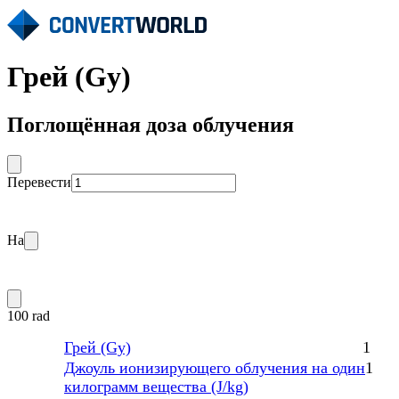
Грей (Gy)
Поглощённая доза облучения
Перевести
На
100 rad
Грей (Gy)
1
Джоуль ионизирующего облучения на один
1
килограмм вещества (J/kg)