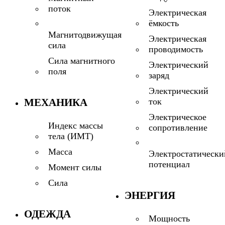
поток
Электрическая
ёмкость
Магнитодвижущая
Электрическая
сила
проводимость
Сила магнитного
Электрический
поля
заряд
Электрический
МЕХАНИКА
ток
Электрическое
Индекс массы
сопротивление
тела (ИМТ)
Масса
Электростатически
потенциал
Момент силы
Сила
ЭНЕРГИЯ
ОДЕЖДА
Мощность