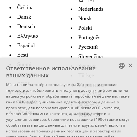
Čeština
Nederlands
Dansk
Norsk
Deutsch
Polski
Ελληνικά
Português
Español
Русский
Eesti
Slovenčina
×
Suomi
Svenska
Ответственное использование
Français
ваших данных
Türkçe
ENGLISH
עברית
Украïнська
Мы и наши партнёры используем файлы cookie и похожие
технологии, чтобы хранить и получать доступ к информации на
हिन्दी
SWEDISH
Tiếng Việt
вашем устройстве и обрабатывать персональные данные, такие
Hrvatski
как ваш IP-адрес, уникальные идентификаторы и данные о
SPANISH
简体中文
просмотре, для персонализированной рекламы и контента,
Magyar
CATALAN
измерения рекламы и контента, анализа аудитории и
繁體中文
улучшения сервисов.
Сторонние поставщики (1900)
также могут
ARABIC
обрабатывать ваши данные для этих и других целей, включая
использование точных данных геолокации и характеристик
BULGARIAN
устройства. Ваш выбор действует только для этого сайта.