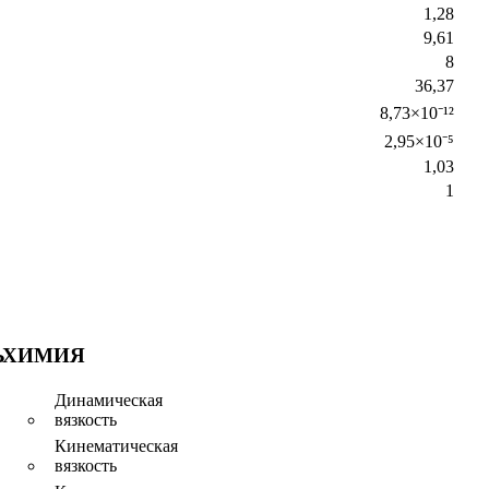
1,28
9,61
8
36,37
8,73×10⁻¹²
2,95×10⁻⁵
1,03
1
Ь
ХИМИЯ
Динамическая
вязкость
Кинематическая
вязкость