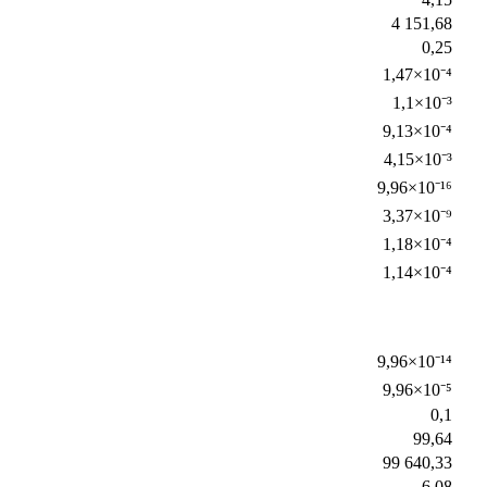
4 151,68
0,25
1,47×10⁻⁴
1,1×10⁻³
9,13×10⁻⁴
4,15×10⁻³
9,96×10⁻¹⁶
3,37×10⁻⁹
1,18×10⁻⁴
1,14×10⁻⁴
9,96×10⁻¹⁴
9,96×10⁻⁵
0,1
99,64
99 640,33
6,08