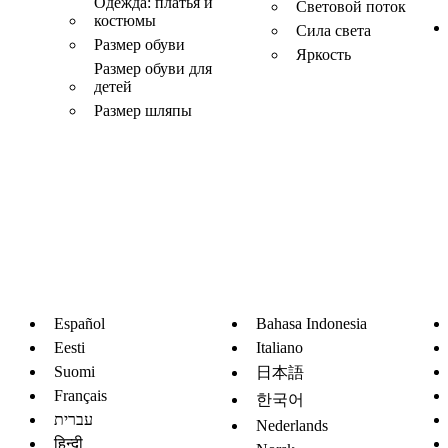
Одежда: платья и
Световой поток
костюмы
Сила света
Размер обуви
Яркость
Размер обуви для
детей
Размер шляпы
Español
Bahasa Indonesia
Eesti
Italiano
Suomi
日本語
Français
한국어
עברית
Nederlands
हिन्दी