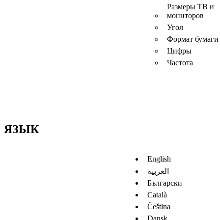
Размеры ТВ и
мониторов
Угол
Формат бумаги
Цифры
Частота
ЯЗЫК
English
العربية
Български
Català
Čeština
Dansk