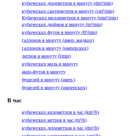
кубических дециметров в минуту (dm³/min)
кубических сантиметров в минуту (cm³/min)
Кубических миллиметров в минуту (mm³/min)
кубических дюймов в минуту (in³/min)
кубических футов в минуту (ft³/min)
галлонов в минуту (амер. жидких)
галлонов в минуту (имперских)
литров в минуту (l/min)
кубических миль в минуту
акро-футов в минуту
бушелей в минуту (амер.)
бушелей в минуту (имперских)
В час
кубических километров в час (km³/h)
кубических метров в час (m³/h)
кубических дециметров в час (dm³/h)
кубических сантиметров в час (cm³/h)