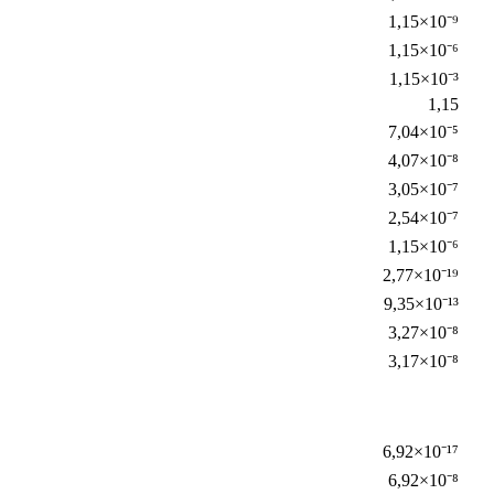
1,15×10⁻⁹
1,15×10⁻⁶
1,15×10⁻³
1,15
7,04×10⁻⁵
4,07×10⁻⁸
3,05×10⁻⁷
2,54×10⁻⁷
1,15×10⁻⁶
2,77×10⁻¹⁹
9,35×10⁻¹³
3,27×10⁻⁸
3,17×10⁻⁸
6,92×10⁻¹⁷
6,92×10⁻⁸