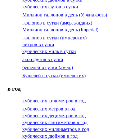
кубических футов в сутки
Миллион галлонов в день (У. жидкость)
галлонов в сутки (амер. жидких)
Миллион галлонов в день (Imperial)
галлонов в сутки (имперских)
литров в сутки
кубических миль в сутки
акро-футов в сутки
бушелей в сутки (амер.)
Бушелей в сутки (имперских)
в год
кубических километров в год
кубических метров в год
кубических дециметров в год
кубических сантиметров в год
кубических миллиметров в год
кубических дюймов в год