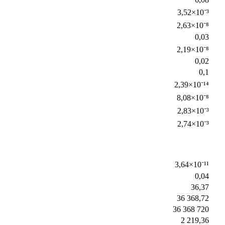
3,52×10⁻³
2,63×10⁻⁸
0,03
2,19×10⁻⁸
0,02
0,1
2,39×10⁻¹⁴
8,08×10⁻⁸
2,83×10⁻³
2,74×10⁻³
3,64×10⁻¹¹
0,04
36,37
36 368,72
36 368 720
2 219,36