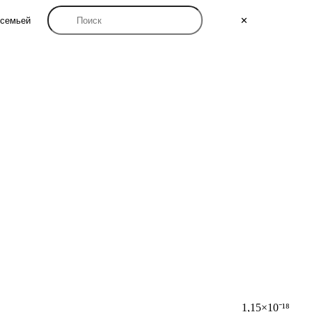
семьей
✕
1,15×10⁻¹⁸