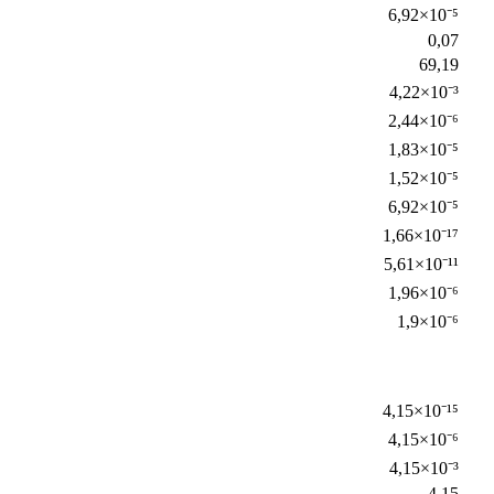
6,92×10⁻⁵
0,07
69,19
4,22×10⁻³
2,44×10⁻⁶
1,83×10⁻⁵
1,52×10⁻⁵
6,92×10⁻⁵
1,66×10⁻¹⁷
5,61×10⁻¹¹
1,96×10⁻⁶
1,9×10⁻⁶
4,15×10⁻¹⁵
4,15×10⁻⁶
4,15×10⁻³
4,15