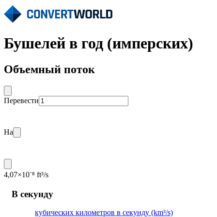
Бушелей в год (имперских)
Объемный поток
Перевести
На
4,07×10⁻⁸ ft³/s
В секунду
кубических километров в секунду (km³/s)