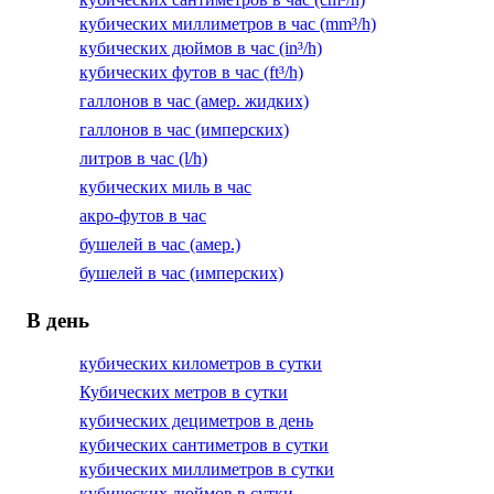
кубических миллиметров в час (mm³/h)
кубических дюймов в час (in³/h)
кубических футов в час (ft³/h)
галлонов в час (амер. жидких)
галлонов в час (имперских)
литров в час (l/h)
кубических миль в час
акро-футов в час
бушелей в час (амер.)
бушелей в час (имперских)
В день
кубических километров в сутки
Кубических метров в сутки
кубических дециметров в день
кубических сантиметров в сутки
кубических миллиметров в сутки
кубических дюймов в сутки