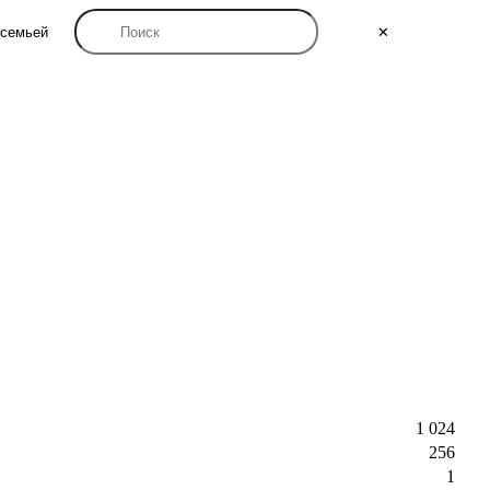
семьей
✕
1 024
256
1