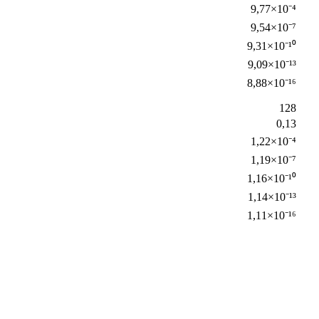
9,77×10⁻⁴
9,54×10⁻⁷
9,31×10⁻¹⁰
9,09×10⁻¹³
8,88×10⁻¹⁶
128
0,13
1,22×10⁻⁴
1,19×10⁻⁷
1,16×10⁻¹⁰
1,14×10⁻¹³
1,11×10⁻¹⁶