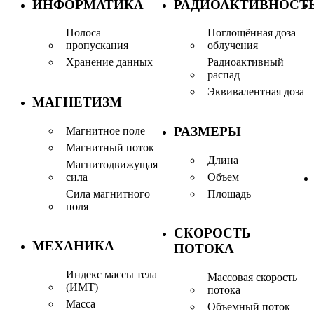
ИНФОРМАТИКА
РАДИОАКТИВНОСТ
Полоса
Поглощённая доза
пропускания
облучения
Хранение данных
Радиоактивный
распад
Эквивалентная доза
МАГНЕТИЗМ
РАЗМЕРЫ
Магнитное поле
Магнитный поток
Длина
Магнитодвижущая
сила
Объем
Сила магнитного
Площадь
поля
СКОРОСТЬ
МЕХАНИКА
ПОТОКА
Индекс массы тела
Массовая скорость
(ИМТ)
потока
Масса
Объемный поток