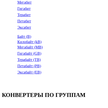
Мегабит
Гигабит
Терабит
Петабит
Эксабит
Байт (B)
Килобайт (kB)
Мегабайт (MB)
Гигабайт (GB)
Терабайт (TB)
Петабайт (PB)
Эксабайт (EB)
КОНВЕРТЕРЫ ПО ГРУППАМ