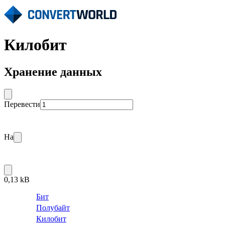
Килобит
Хранение данных
Перевести
На
0,13 kB
Бит
Полубайт
Килобит