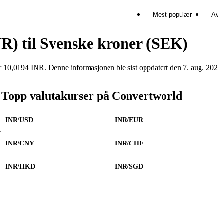
Mest populær
Av
NR) til Svenske kroner (SEK)
0,0194 INR. Denne informasjonen ble sist oppdatert den 7. aug. 202
Topp valutakurser på Convertworld
INR/USD
INR/EUR
INR/CNY
INR/CHF
INR/HKD
INR/SGD