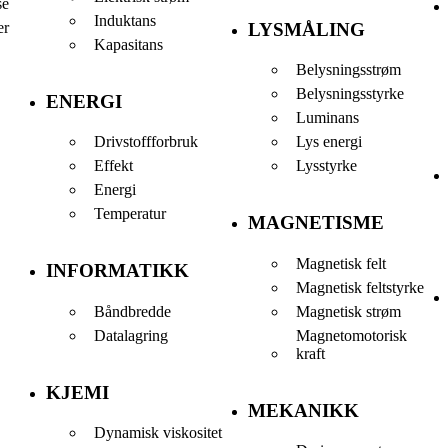
se
Induktans
er
LYSMÅLING
Kapasitans
Belysningsstrøm
Belysningsstyrke
ENERGI
Luminans
Drivstoffforbruk
Lys energi
Effekt
Lysstyrke
Energi
Temperatur
MAGNETISME
Magnetisk felt
INFORMATIKK
Magnetisk feltstyrke
Båndbredde
Magnetisk strøm
Datalagring
Magnetomotorisk
kraft
KJEMI
MEKANIKK
Dynamisk viskositet