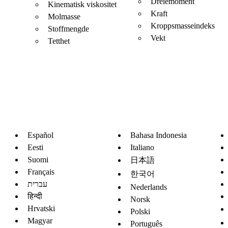
Dreiemoment
Kinematisk viskositet
Kraft
Molmasse
Kroppsmasseindeks
Stoffmengde
Vekt
Tetthet
Español
Bahasa Indonesia
Eesti
Italiano
Suomi
日本語
Français
한국어
עברית
Nederlands
हिन्दी
Norsk
Hrvatski
Polski
Magyar
Português