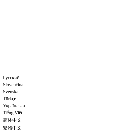
Русский
Slovenčina
Svenska
Türkçe
Украïнська
Tiếng Việt
简体中文
繁體中文