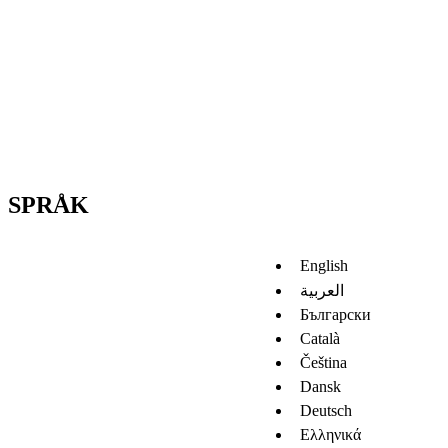
SPRÅK
English
العربية
Български
Català
Čeština
Dansk
Deutsch
Ελληνικά