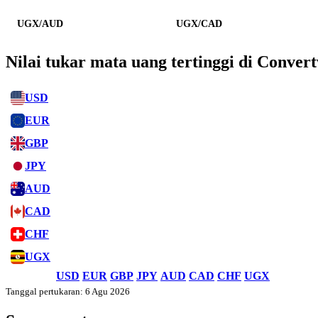
UGX/AUD
UGX/CAD
Nilai tukar mata uang tertinggi di Conver
USD
EUR
GBP
JPY
AUD
CAD
CHF
UGX
USD
EUR
GBP
JPY
AUD
CAD
CHF
UGX
Tanggal pertukaran: 6 Agu 2026