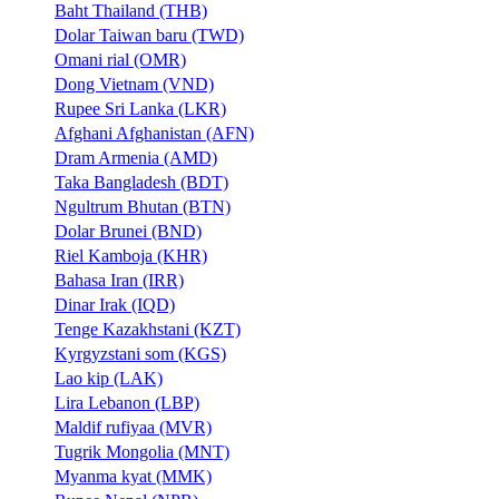
Baht Thailand (THB)
Dolar Taiwan baru (TWD)
Omani rial (OMR)
Dong Vietnam (VND)
Rupee Sri Lanka (LKR)
Afghani Afghanistan (AFN)
Dram Armenia (AMD)
Taka Bangladesh (BDT)
Ngultrum Bhutan (BTN)
Dolar Brunei (BND)
Riel Kamboja (KHR)
Bahasa Iran (IRR)
Dinar Irak (IQD)
Tenge Kazakhstani (KZT)
Kyrgyzstani som (KGS)
Lao kip (LAK)
Lira Lebanon (LBP)
Maldif rufiyaa (MVR)
Tugrik Mongolia (MNT)
Myanma kyat (MMK)