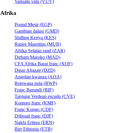
Vanuatu vatu (VUV)
Afrika
Pound Mesir (EGP)
Gambian dalasi (GMD)
Shilling Kenya (KES)
Rupee Mauritius (MUR)
Afrika Selatan rand (ZAR)
Dirham Maroko (MAD)
CFA Afrika Barat franc (XOF)
Dinar Aljazair (DZD)
Angolan kwanza (AOA)
Botswana pula (BWP)
Franc Burundi (BIF)
Tanjung Verdean escudo (CVE)
Komoro franc (KMF)
Franc Kongo (CDF)
Djibouti franc (DJF)
Nakfa Eritrea (ERN)
Birr Ethiopia (ETB)