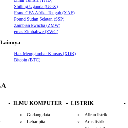
Dinar Tunisia (TND)
Shilling Uganda (UGX)
Franc CFA Afrika Tengah (XAF)
Pound Sudan Selatan (SSP)
Zambian kwacha (ZMW)
emas Zimbabwe (ZWG)
Lainnya
Hak Menggambar Khusus (XDR)
Bitcoin (BTC)
GA
ILMU KOMPUTER
LISTRIK
Gudang data
Aliran listrik
a
Lebar pita
Arus listrik