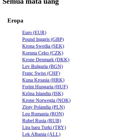
Semua mata uang
Eropa
Euro (EUR)
Pound Inggris (GBP)
Krona Swedia (SEK)
Koruna Ceko (CZK)
Krone Denmark (DKK)
Lev Bulgaria (BGN)
Franc Swiss (CHF)
Kuna Kroasia (HRK)
Forint Hungaria (HUF)
Króna Islandia (ISK)
Krone Norwegia (NOK)
Zloty Polandia (PLN)
Leu Rumania (RON)
Rubel Rusia (RUB)
Lira baru Turki (TRY)
Lek Albania (ALL)