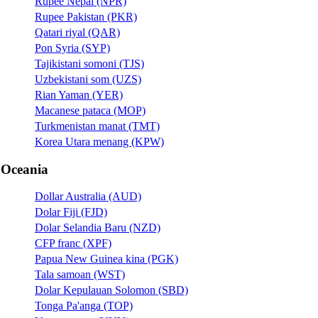
Rupee Nepal (NPR)
Rupee Pakistan (PKR)
Qatari riyal (QAR)
Pon Syria (SYP)
Tajikistani somoni (TJS)
Uzbekistani som (UZS)
Rian Yaman (YER)
Macanese pataca (MOP)
Turkmenistan manat (TMT)
Korea Utara menang (KPW)
Oceania
Dollar Australia (AUD)
Dolar Fiji (FJD)
Dolar Selandia Baru (NZD)
CFP franc (XPF)
Papua New Guinea kina (PGK)
Tala samoan (WST)
Dolar Kepulauan Solomon (SBD)
Tonga Pa'anga (TOP)