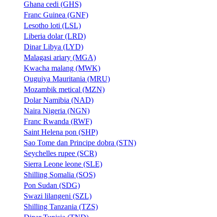
Ghana cedi (GHS)
Franc Guinea (GNF)
Lesotho loti (LSL)
Liberia dolar (LRD)
Dinar Libya (LYD)
Malagasi ariary (MGA)
Kwacha malang (MWK)
Ouguiya Mauritania (MRU)
Mozambik metical (MZN)
Dolar Namibia (NAD)
Naira Nigeria (NGN)
Franc Rwanda (RWF)
Saint Helena pon (SHP)
Sao Tome dan Principe dobra (STN)
Seychelles rupee (SCR)
Sierra Leone leone (SLE)
Shilling Somalia (SOS)
Pon Sudan (SDG)
Swazi lilangeni (SZL)
Shilling Tanzania (TZS)