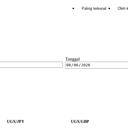
Paling terkenal
Oleh 
Tanggal
UGX/JPY
UGX/GBP