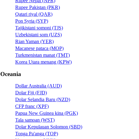
Rupee Nepal (NPR)
Rupee Pakistan (PKR)
Qatari riyal (QAR)
Pon Syria (SYP)
Tajikistani somoni (TJS)
Uzbekistani som (UZS)
Rian Yaman (YER)
Macanese pataca (MOP)
Turkmenistan manat (TMT)
Korea Utara menang (KPW)
Oceania
Dollar Australia (AUD)
Dolar Fiji (FJD)
Dolar Selandia Baru (NZD)
CFP franc (XPF)
Papua New Guinea kina (PGK)
Tala samoan (WST)
Dolar Kepulauan Solomon (SBD)
Tonga Pa'anga (TOP)