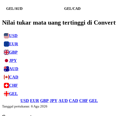
GEL/AUD
GEL/CAD
Nilai tukar mata uang tertinggi di Conver
USD
EUR
GBP
JPY
AUD
CAD
CHF
GEL
USD
EUR
GBP
JPY
AUD
CAD
CHF
GEL
Tanggal pertukaran: 6 Agu 2026