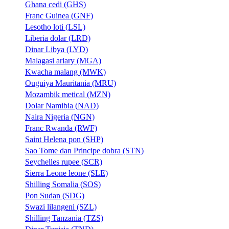
Ghana cedi (GHS)
Franc Guinea (GNF)
Lesotho loti (LSL)
Liberia dolar (LRD)
Dinar Libya (LYD)
Malagasi ariary (MGA)
Kwacha malang (MWK)
Ouguiya Mauritania (MRU)
Mozambik metical (MZN)
Dolar Namibia (NAD)
Naira Nigeria (NGN)
Franc Rwanda (RWF)
Saint Helena pon (SHP)
Sao Tome dan Principe dobra (STN)
Seychelles rupee (SCR)
Sierra Leone leone (SLE)
Shilling Somalia (SOS)
Pon Sudan (SDG)
Swazi lilangeni (SZL)
Shilling Tanzania (TZS)