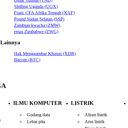
Dinar Tunisia (TND)
Shilling Uganda (UGX)
Franc CFA Afrika Tengah (XAF)
Pound Sudan Selatan (SSP)
Zambian kwacha (ZMW)
emas Zimbabwe (ZWG)
Lainnya
Hak Menggambar Khusus (XDR)
Bitcoin (BTC)
GA
ILMU KOMPUTER
LISTRIK
Gudang data
Aliran listrik
a
Lebar pita
Arus listrik