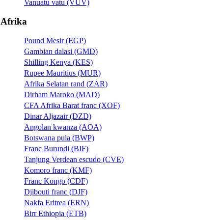
Vanuatu vatu (VUV)
Afrika
Pound Mesir (EGP)
Gambian dalasi (GMD)
Shilling Kenya (KES)
Rupee Mauritius (MUR)
Afrika Selatan rand (ZAR)
Dirham Maroko (MAD)
CFA Afrika Barat franc (XOF)
Dinar Aljazair (DZD)
Angolan kwanza (AOA)
Botswana pula (BWP)
Franc Burundi (BIF)
Tanjung Verdean escudo (CVE)
Komoro franc (KMF)
Franc Kongo (CDF)
Djibouti franc (DJF)
Nakfa Eritrea (ERN)
Birr Ethiopia (ETB)