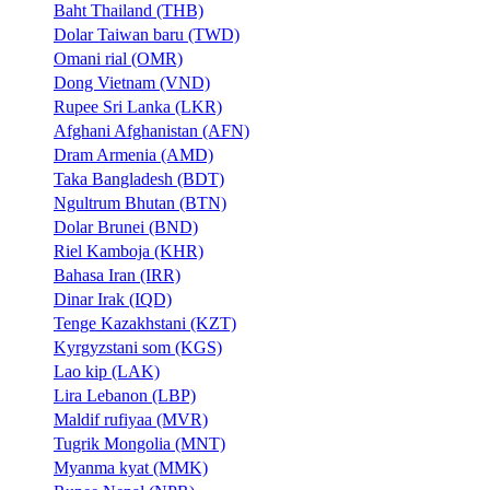
Baht Thailand (THB)
Dolar Taiwan baru (TWD)
Omani rial (OMR)
Dong Vietnam (VND)
Rupee Sri Lanka (LKR)
Afghani Afghanistan (AFN)
Dram Armenia (AMD)
Taka Bangladesh (BDT)
Ngultrum Bhutan (BTN)
Dolar Brunei (BND)
Riel Kamboja (KHR)
Bahasa Iran (IRR)
Dinar Irak (IQD)
Tenge Kazakhstani (KZT)
Kyrgyzstani som (KGS)
Lao kip (LAK)
Lira Lebanon (LBP)
Maldif rufiyaa (MVR)
Tugrik Mongolia (MNT)
Myanma kyat (MMK)