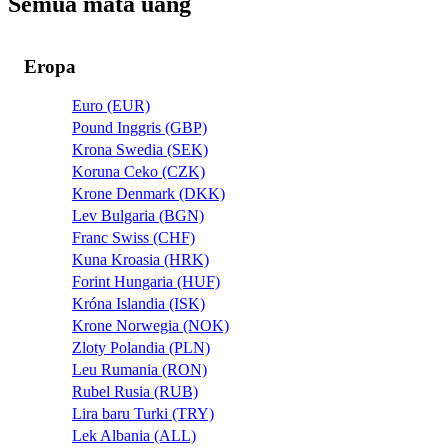
Semua mata uang
Eropa
Euro (EUR)
Pound Inggris (GBP)
Krona Swedia (SEK)
Koruna Ceko (CZK)
Krone Denmark (DKK)
Lev Bulgaria (BGN)
Franc Swiss (CHF)
Kuna Kroasia (HRK)
Forint Hungaria (HUF)
Króna Islandia (ISK)
Krone Norwegia (NOK)
Zloty Polandia (PLN)
Leu Rumania (RON)
Rubel Rusia (RUB)
Lira baru Turki (TRY)
Lek Albania (ALL)