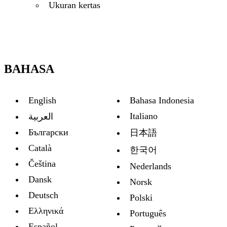
Ukuran kertas
BAHASA
English
Bahasa Indonesia
Italiano
العربية
Български
日本語
Català
한국어
Čeština
Nederlands
Dansk
Norsk
Deutsch
Polski
Ελληνικά
Português
Español