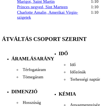
Marigot, Saint Martin
1:10
Princes negyed, Sint Marteen
1:10
Charlotte Amalie, Amerikai Virgin-
1:10
szigetek
ÁTVÁLTÁS CSOPORT SZERINT
IDŐ
ÁRAMLÁSARÁNY
Idő
Térfogatáram
Időzónák
Tömegáram
Terhességi naptár
DIMENZIÓ
KÉMIA
Hosszúság
Anyagmennyiség