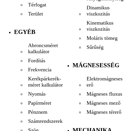
Térfogat
Dinamikus
viszkozitás
Terület
Kinematikus
viszkozitás
EGYÉB
Moláris tömeg
Abroncsméret
Sűrűség
kalkulátor
Fordítás
MÁGNESESSÉG
Frekvencia
Elektromágneses
Kerékpárkerék-
erő
méret kalkulátor
Mágneses fluxus
Nyomás
Mágneses mező
Papírméret
Mágneses térerő
Pénznem
Számrendszerek
MECHANIKA
Szög