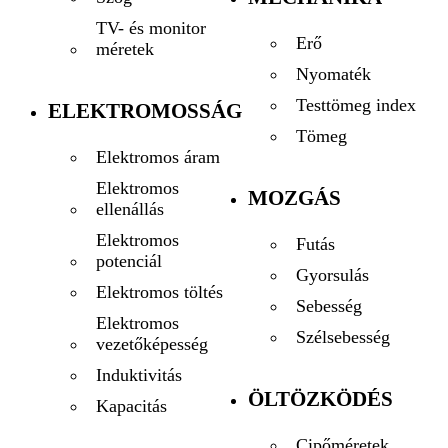
TV- és monitor
Erő
méretek
Nyomaték
Testtömeg index
ELEKTROMOSSÁG
Tömeg
Elektromos áram
Elektromos
MOZGÁS
ellenállás
Elektromos
Futás
potenciál
Gyorsulás
Elektromos töltés
Sebesség
Elektromos
Szélsebesség
vezetőképesség
Induktivitás
ÖLTÖZKÖDÉS
Kapacitás
Cipőméretek