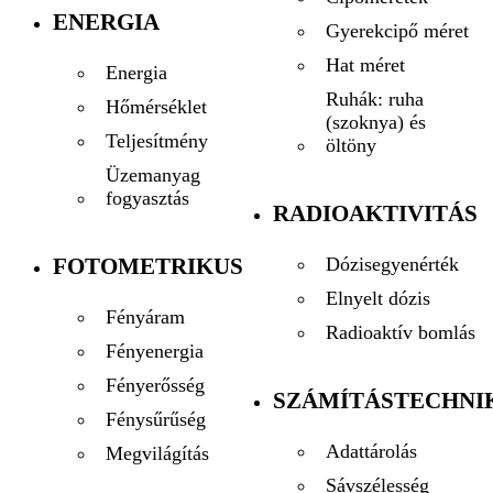
ENERGIA
Gyerekcipő méret
Hat méret
Energia
Ruhák: ruha
Hőmérséklet
(szoknya) és
Teljesítmény
öltöny
Üzemanyag
fogyasztás
RADIOAKTIVITÁS
FOTOMETRIKUS
Dózisegyenérték
Elnyelt dózis
Fényáram
Radioaktív bomlás
Fényenergia
Fényerősség
SZÁMÍTÁSTECHNI
Fénysűrűség
Adattárolás
Megvilágítás
Sávszélesség