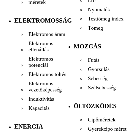
Erő
méretek
Nyomaték
Testtömeg index
ELEKTROMOSSÁG
Tömeg
Elektromos áram
Elektromos
MOZGÁS
ellenállás
Elektromos
Futás
potenciál
Gyorsulás
Elektromos töltés
Sebesség
Elektromos
Szélsebesség
vezetőképesség
Induktivitás
ÖLTÖZKÖDÉS
Kapacitás
Cipőméretek
ENERGIA
Gyerekcipő méret