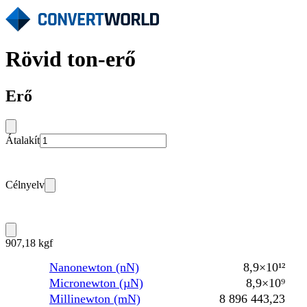
Rövid ton-erő
Erő
Átalakít
Célnyelv
907,18 kgf
Nanonewton (nN)
8,9×10¹²
Micronewton (µN)
8,9×10⁹
Millinewton (mN)
8 896 443,23