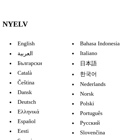
NYELV
English
Bahasa Indonesia
Italiano
العربية
Български
日本語
Català
한국어
Čeština
Nederlands
Dansk
Norsk
Deutsch
Polski
Ελληνικά
Português
Español
Русский
Eesti
Slovenčina