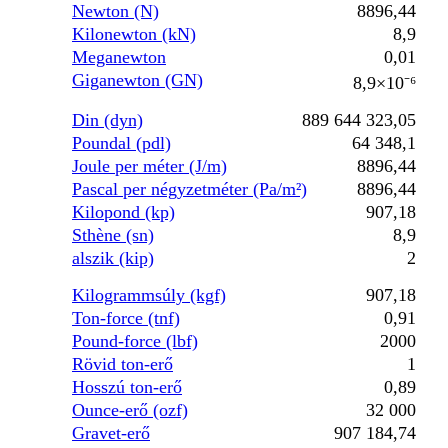
Newton (N)
8896,44
Kilonewton (kN)
8,9
Meganewton
0,01
Giganewton (GN)
8,9×10⁻⁶
Din (dyn)
889 644 323,05
Poundal (pdl)
64 348,1
Joule per méter (J/m)
8896,44
Pascal per négyzetméter (Pa/m²)
8896,44
Kilopond (kp)
907,18
Sthène (sn)
8,9
alszik (kip)
2
Kilogrammsúly (kgf)
907,18
Ton-force (tnf)
0,91
Pound-force (lbf)
2000
Rövid ton-erő
1
Hosszú ton-erő
0,89
Ounce-erő (ozf)
32 000
Gravet-erő
907 184,74