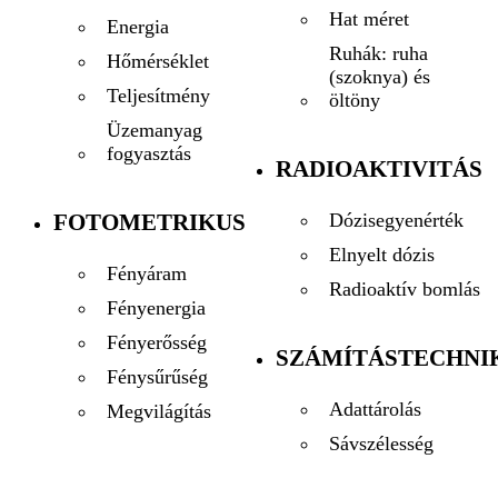
Hat méret
Energia
Ruhák: ruha
Hőmérséklet
(szoknya) és
Teljesítmény
öltöny
Üzemanyag
fogyasztás
RADIOAKTIVITÁS
FOTOMETRIKUS
Dózisegyenérték
Elnyelt dózis
Fényáram
Radioaktív bomlás
Fényenergia
Fényerősség
SZÁMÍTÁSTECHNI
Fénysűrűség
Adattárolás
Megvilágítás
Sávszélesség