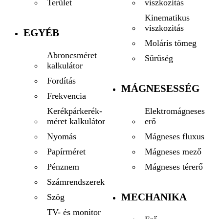
viszkozitás
Terület
Kinematikus
viszkozitás
EGYÉB
Moláris tömeg
Abroncsméret
Sűrűség
kalkulátor
Fordítás
MÁGNESESSÉG
Frekvencia
Elektromágneses
Kerékpárkerék-
erő
méret kalkulátor
Mágneses fluxus
Nyomás
Mágneses mező
Papírméret
Mágneses térerő
Pénznem
Számrendszerek
MECHANIKA
Szög
TV- és monitor