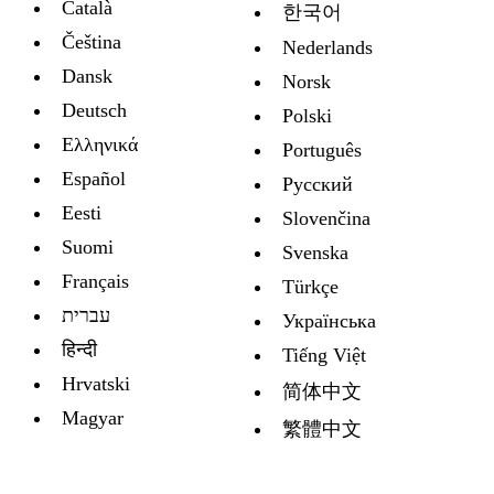
Català
한국어
Čeština
Nederlands
Dansk
Norsk
Deutsch
Polski
Ελληνικά
Português
Español
Русский
Eesti
Slovenčina
Suomi
Svenska
Français
Türkçe
עברית
Украïнська
हिन्दी
Tiếng Việt
Hrvatski
简体中文
Magyar
繁體中文