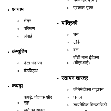
चमकदार प्रवाह
प्रकाश यूक्त
आयाम
क्षेत्र
यांत्रिकी
परिमाण
घन
लंबाई
टॉर्क
बल
कंप्यूटिंग
बॉडी मास इंडेक्स
(बीएमआई)
डेटा भंडारण
बैंडविड्थ
रसायन शास्त्र
कपड़ा
कीनेमेटीक्स गाढ़ापन
घनत्व
कपड़े: पोशाक और
सूट
डायनेमिक विस्कोसिटी
जूते का साइज़