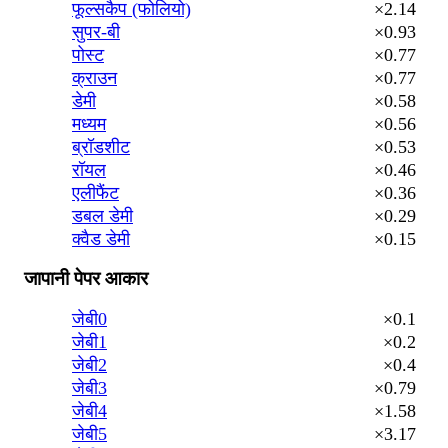
फूल्सकैप (फोलियो)
×2.14
सुपर-बी
×0.93
पोस्ट
×0.77
क्राउन
×0.77
डेमी
×0.58
मध्यम
×0.56
ब्रॉडशीट
×0.53
रॉयल
×0.46
एलीफैंट
×0.36
डबल डेमी
×0.29
क्वैड डेमी
×0.15
जापानी पेपर आकार
जेबी0
×0.1
जेबी1
×0.2
जेबी2
×0.4
जेबी3
×0.79
जेबी4
×1.58
जेबी5
×3.17