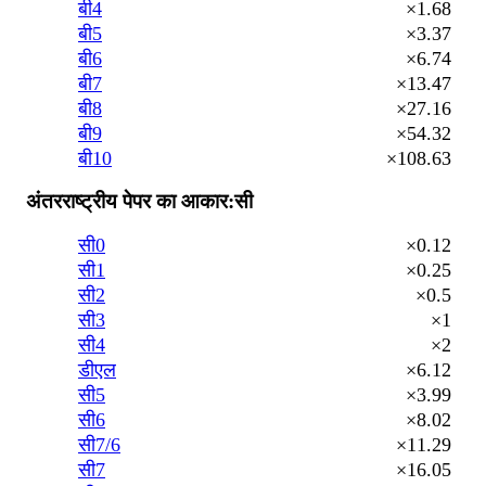
बी4
×1.68
बी5
×3.37
बी6
×6.74
बी7
×13.47
बी8
×27.16
बी9
×54.32
बी10
×108.63
अंतरराष्ट्रीय पेपर का आकार:सी
सी0
×0.12
सी1
×0.25
सी2
×0.5
सी3
×1
सी4
×2
डीएल
×6.12
सी5
×3.99
सी6
×8.02
सी7/6
×11.29
सी7
×16.05