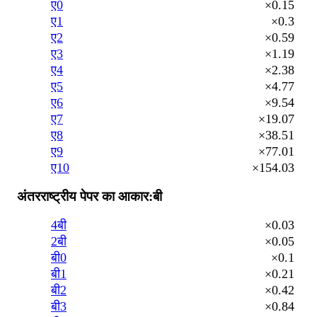
ए0
×0.15
ए1
×0.3
ए2
×0.59
ए3
×1.19
ए4
×2.38
ए5
×4.77
ए6
×9.54
ए7
×19.07
ए8
×38.51
ए9
×77.01
ए10
×154.03
अंतरराष्ट्रीय पेपर का आकार:बी
4बी
×0.03
2बी
×0.05
बी0
×0.1
बी1
×0.21
बी2
×0.42
बी3
×0.84