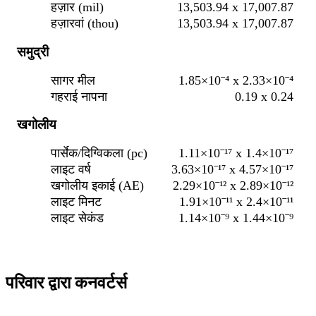
हज़ार (mil)
13,503.94 x 17,007.87
हज़ारवां (thou)
13,503.94 x 17,007.87
समुद्री
सागर मील
1.85×10⁻⁴ x 2.33×10⁻⁴
गहराई नापना
0.19 x 0.24
खगोलीय
पार्सेक/दिग्विकला (pc)
1.11×10⁻¹⁷ x 1.4×10⁻¹⁷
लाइट वर्ष
3.63×10⁻¹⁷ x 4.57×10⁻¹⁷
खगोलीय इकाई (AE)
2.29×10⁻¹² x 2.89×10⁻¹²
लाइट मिनट
1.91×10⁻¹¹ x 2.4×10⁻¹¹
लाइट सेकंड
1.14×10⁻⁹ x 1.44×10⁻⁹
परिवार द्वारा कनवर्टर्स