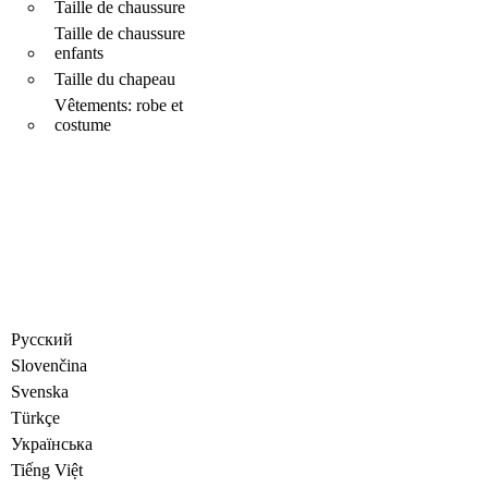
Taille de chaussure
Taille de chaussure
enfants
Taille du chapeau
Vêtements: robe et
costume
Русский
Slovenčina
Svenska
Türkçe
Украïнська
Tiếng Việt