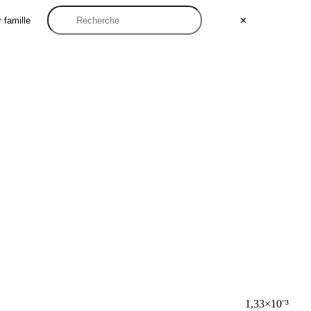
 famille
✕
1,33×10⁻³