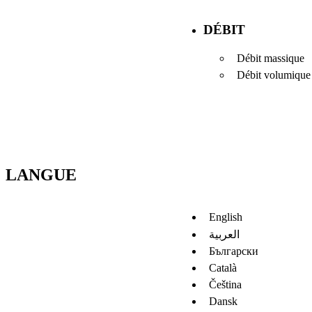
DÉBIT
Débit massique
Débit volumique
LANGUE
English
العربية
Български
Català
Čeština
Dansk