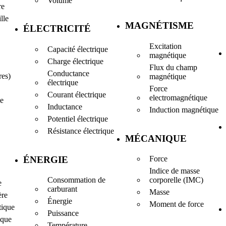
Volume
re
lle
MAGNÉTISME
ÉLECTRICITÉ
Excitation
Capacité électrique
magnétique
Charge électrique
Flux du champ
Conductance
res)
magnétique
électrique
Force
Courant électrique
electromagnétique
le
Inductance
Induction magnétique
Potentiel électrique
Résistance électrique
MÉCANIQUE
ÉNERGIE
Force
Indice de masse
Consommation de
corporelle (IMC)
e
carburant
Masse
ère
Énergie
Moment de force
tique
Puissance
ique
Température