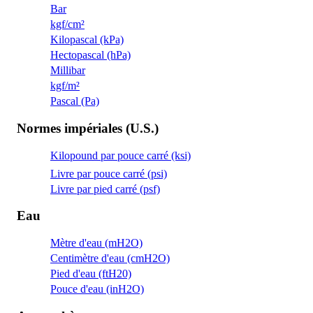
Bar
kgf/cm²
Kilopascal (kPa)
Hectopascal (hPa)
Millibar
kgf/m²
Pascal (Pa)
Normes impériales (U.S.)
Kilopound par pouce carré (ksi)
Livre par pouce carré (psi)
Livre par pied carré (psf)
Eau
Mètre d'eau (mH2O)
Centimètre d'eau (cmH2O)
Pied d'eau (ftH20)
Pouce d'eau (inH2O)