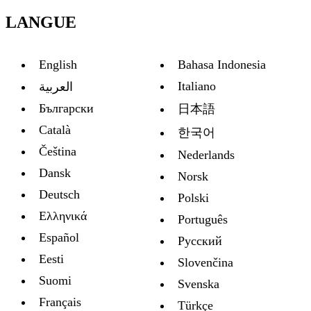
LANGUE
English
Bahasa Indonesia
Italiano
العربية
Български
日本語
Català
한국어
Čeština
Nederlands
Dansk
Norsk
Deutsch
Polski
Ελληνικά
Português
Español
Русский
Eesti
Slovenčina
Suomi
Svenska
Français
Türkçe