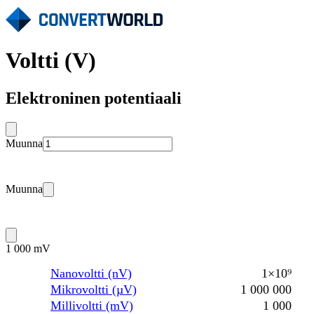
Voltti (V)
Elektroninen potentiaali
Muunna
Muunna
1 000 mV
Nanovoltti (nV)
1×10⁹
Mikrovoltti (µV)
1 000 000
Millivoltti (mV)
1 000