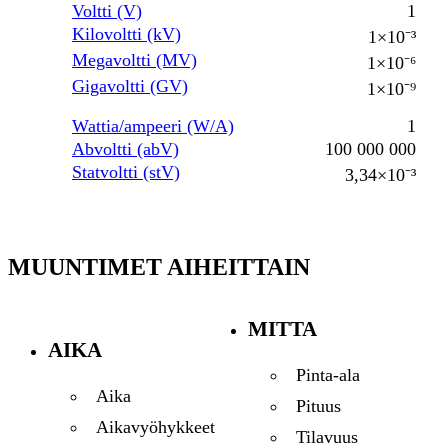
Voltti (V)
1
Kilovoltti (kV)
1×10⁻³
Megavoltti (MV)
1×10⁻⁶
Gigavoltti (GV)
1×10⁻⁹
Wattia/ampeeri (W/A)
1
Abvoltti (abV)
100 000 000
Statvoltti (stV)
3,34×10⁻³
MUUNTIMET AIHEITTAIN
MITTA
AIKA
Pinta-ala
Aika
Pituus
Aikavyöhykkeet
Tilavuus