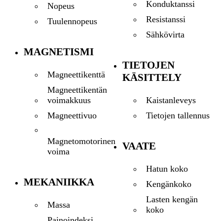
Konduktanssi
Nopeus
Resistanssi
Tuulennopeus
Sähkövirta
MAGNETISMI
TIETOJEN
Magneettikenttä
KÄSITTELY
Magneettikentän
Kaistanleveys
voimakkuus
Tietojen tallennus
Magneettivuo
Magnetomotorinen
VAATE
voima
Hatun koko
MEKANIIKKA
Kengänkoko
Lasten kengän
Massa
koko
Painoindeksi