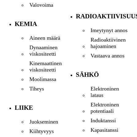
Valovoima
RADIOAKTIIVISUU
KEMIA
Imeytynyt annos
Aineen määrä
Radioaktiivinen
hajoaminen
Dynaaminen
viskositeetti
Vastaava annos
Kinemaattinen
viskositeetti
SÄHKÖ
Moolimassa
Elektroninen
Tiheys
lataus
Elektroninen
LIIKE
potentiaali
Induktanssi
Juokseminen
Kapasitanssi
Kiihtyvyys