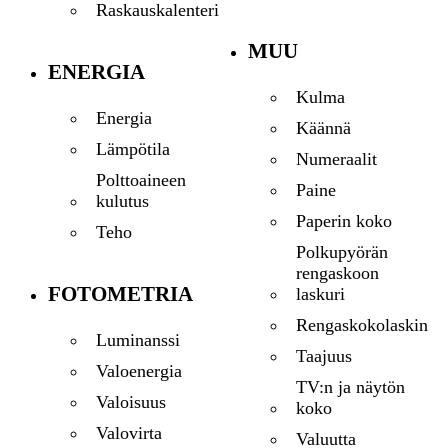
Raskauskalenteri
MUU
ENERGIA
Kulma
Energia
Käännä
Lämpötila
Numeraalit
Polttoaineen
Paine
kulutus
Paperin koko
Teho
Polkupyörän
rengaskoon
FOTOMETRIA
laskuri
Rengaskokolaskin
Luminanssi
Taajuus
Valoenergia
TV:n ja näytön
Valoisuus
koko
Valovirta
Valuutta