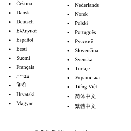
Čeština
Nederlands
Dansk
Norsk
Deutsch
Polski
Ελληνικά
Português
Español
Русский
Eesti
Slovenčina
Suomi
Svenska
Français
Türkçe
עברית
Украïнська
हिन्दी
Tiếng Việt
Hrvatski
简体中文
Magyar
繁體中文