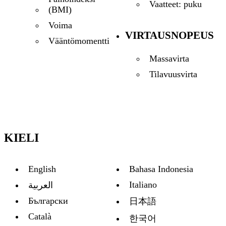
Vaatteet: puku
(BMI)
Voima
VIRTAUSNOPEUS
Vääntömomentti
Massavirta
Tilavuusvirta
KIELI
English
Bahasa Indonesia
Italiano
العربية
Български
日本語
Català
한국어