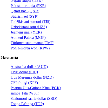
Nepali ruupia (NPR)
Pakistani ruupia (PKR)
Qatari riaal (QAR)
Süüria nael (SYP)
Tadžikistani somoni (TJS)
Uzbekistani som (UZS)
Jeemeni riaal (YER)
Aomeni Pataca (MOP)
Türkmenistani manat (TMT)
Põhja-Korea won (KPW)
Okeaania
Austraalia dollar (AUD)
Fidži dollar (FJD)
Uus-Meremaa dollar (NZD)
CFP frangi (XPF)
Paapua Uus-Guinea Kina (PGK)
samoa Tala (WST)
Saalomoni saarte dollar (SBD)
Tonga Pa'anga (TOP)