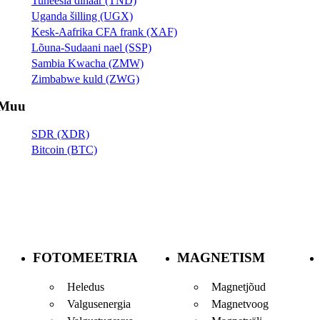
Tuneesia dinaar (TND)
Uganda šilling (UGX)
Kesk-Aafrika CFA frank (XAF)
Lõuna-Sudaani nael (SSP)
Sambia Kwacha (ZMW)
Zimbabwe kuld (ZWG)
Muu
SDR (XDR)
Bitcoin (BTC)
FOTOMEETRIA
MAGNETISM
Heledus
Magnetjõud
Valgusenergia
Magnetvoog