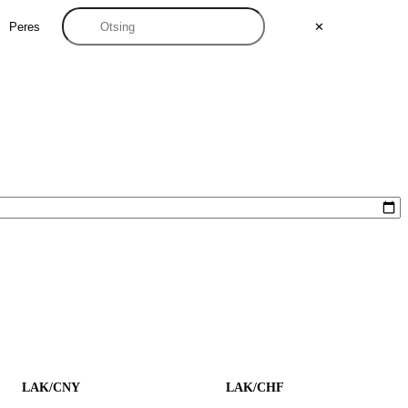
Peres
✕
LAK/CNY
LAK/CHF