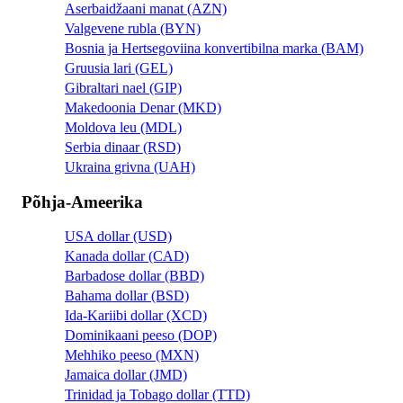
Aserbaidžaani manat (AZN)
Valgevene rubla (BYN)
Bosnia ja Hertsegoviina konvertibilna marka (BAM)
Gruusia lari (GEL)
Gibraltari nael (GIP)
Makedoonia Denar (MKD)
Moldova leu (MDL)
Serbia dinaar (RSD)
Ukraina grivna (UAH)
Põhja-Ameerika
USA dollar (USD)
Kanada dollar (CAD)
Barbadose dollar (BBD)
Bahama dollar (BSD)
Ida-Kariibi dollar (XCD)
Dominikaani peeso (DOP)
Mehhiko peeso (MXN)
Jamaica dollar (JMD)
Trinidad ja Tobago dollar (TTD)