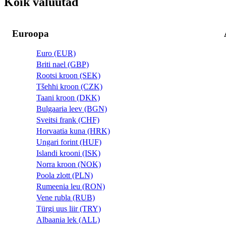
Kõik valuutad
Euroopa
Euro (EUR)
Briti nael (GBP)
Rootsi kroon (SEK)
Tšehhi kroon (CZK)
Taani kroon (DKK)
Bulgaaria leev (BGN)
Sveitsi frank (CHF)
Horvaatia kuna (HRK)
Ungari forint (HUF)
Islandi krooni (ISK)
Norra kroon (NOK)
Poola zlott (PLN)
Rumeenia leu (RON)
Vene rubla (RUB)
Türgi uus liir (TRY)
Albaania lek (ALL)