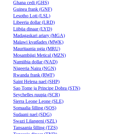
Ghana cedi (GHS)
Guinea frank (GNF)
Lesotho Loti (LSL)
Libeeria dollar (LRD)
Liibüa dinaar (LYD)
Madagaskari ariary (MGA)
Malawi kvatšades (MWK)
Mauritaania ugia (MRU)
Mosambiigi Metical (MZN)
Namiibia dollar (NAD)
Nigeeria Naira (NGN)
Rwanda frank (RWF)
Saint Helena nael (SHP)
Sao Tome ja Principe Dobra (STN)
Seychelles ruupia (SCR)
Sierra Leone Leone (SLE)
Somaalia šilling (SOS)
Sudaani nael (SDG)
Swazi Lilangeni (SZL)
Tansaania šilling (TZS)