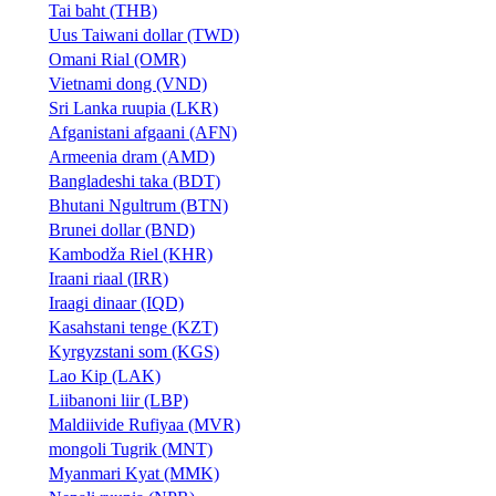
Tai baht (THB)
Uus Taiwani dollar (TWD)
Omani Rial (OMR)
Vietnami dong (VND)
Sri Lanka ruupia (LKR)
Afganistani afgaani (AFN)
Armeenia dram (AMD)
Bangladeshi taka (BDT)
Bhutani Ngultrum (BTN)
Brunei dollar (BND)
Kambodža Riel (KHR)
Iraani riaal (IRR)
Iraagi dinaar (IQD)
Kasahstani tenge (KZT)
Kyrgyzstani som (KGS)
Lao Kip (LAK)
Liibanoni liir (LBP)
Maldiivide Rufiyaa (MVR)
mongoli Tugrik (MNT)
Myanmari Kyat (MMK)