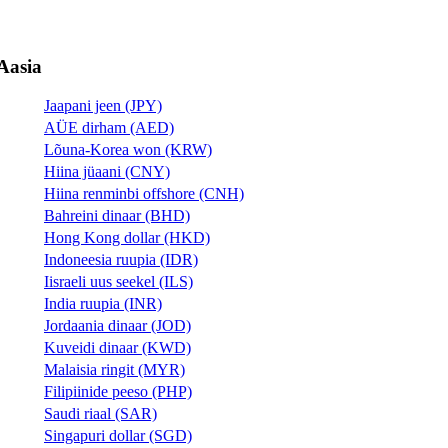
Aasia
Jaapani jeen (JPY)
AÜE dirham (AED)
Lõuna-Korea won (KRW)
Hiina jüaani (CNY)
Hiina renminbi offshore (CNH)
Bahreini dinaar (BHD)
Hong Kong dollar (HKD)
Indoneesia ruupia (IDR)
Iisraeli uus seekel (ILS)
India ruupia (INR)
Jordaania dinaar (JOD)
Kuveidi dinaar (KWD)
Malaisia ​​ringit (MYR)
Filipiinide peeso (PHP)
Saudi riaal (SAR)
Singapuri dollar (SGD)