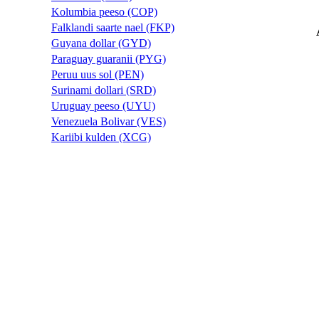
Kolumbia peeso (COP)
Falklandi saarte nael (FKP)
Guyana dollar (GYD)
Paraguay guaranii (PYG)
Peruu uus sol (PEN)
Surinami dollari (SRD)
Uruguay peeso (UYU)
Venezuela Bolivar (VES)
Kariibi kulden (XCG)