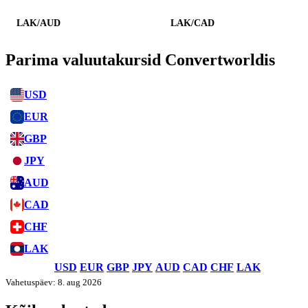
LAK/AUD
LAK/CAD
Parima valuutakursid Convertworldis
USD
EUR
GBP
JPY
AUD
CAD
CHF
LAK
USD
EUR
GBP
JPY
AUD
CAD
CHF
LAK
Vahetuspäev: 8. aug 2026