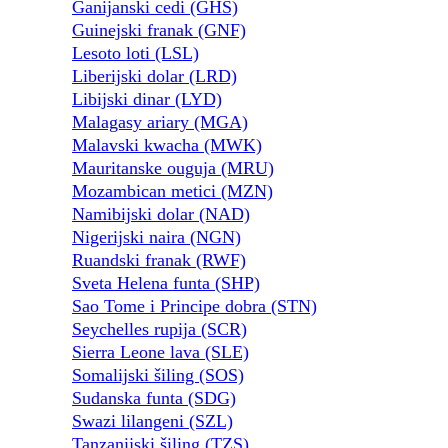
Ganijanski cedi (GHS)
Guinejski franak (GNF)
Lesoto loti (LSL)
Liberijski dolar (LRD)
Libijski dinar (LYD)
Malagasy ariary (MGA)
Malavski kwacha (MWK)
Mauritanske ouguja (MRU)
Mozambican metici (MZN)
Namibijski dolar (NAD)
Nigerijski naira (NGN)
Ruandski franak (RWF)
Sveta Helena funta (SHP)
Sao Tome i Principe dobra (STN)
Seychelles rupija (SCR)
Sierra Leone lava (SLE)
Somalijski šiling (SOS)
Sudanska funta (SDG)
Swazi lilangeni (SZL)
Tanzanijski šiling (TZS)