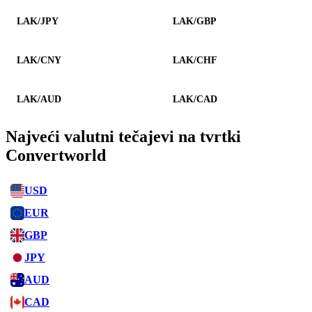
LAK/JPY
LAK/GBP
LAK/CNY
LAK/CHF
LAK/AUD
LAK/CAD
Najveći valutni tečajevi na tvrtki
Convertworld
USD
EUR
GBP
JPY
AUD
CAD