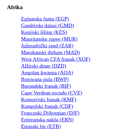
Afrika
Egipatska funta (EGP)
Gambijski dalasi (GMD)
Kenijski šiling (KES)
Mauritanske rupee (MUR)
Južnoafrički rand (ZAR)
Marokanski dirham (MAD)
West African CFA franak (XOF)
Alžirski dinar (DZD)
Angolan kwanza (AOA)
Botswana pula (BWP)
Burundski franak (BIF)
Cape Verdean escudo (CVE)
Komorijski franak (KMF)
Kongolski franak (CDF)
Francuski Djiboutian (DJF)
Eritreanska nakfa (ERN)
Etiopski bir (ETB)