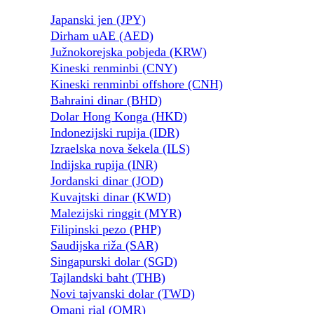
Japanski jen (JPY)
Dirham uAE (AED)
Južnokorejska pobjeda (KRW)
Kineski renminbi (CNY)
Kineski renminbi offshore (CNH)
Bahraini dinar (BHD)
Dolar Hong Konga (HKD)
Indonezijski rupija (IDR)
Izraelska nova šekela (ILS)
Indijska rupija (INR)
Jordanski dinar (JOD)
Kuvajtski dinar (KWD)
Malezijski ringgit (MYR)
Filipinski pezo (PHP)
Saudijska riža (SAR)
Singapurski dolar (SGD)
Tajlandski baht (THB)
Novi tajvanski dolar (TWD)
Omani rial (OMR)