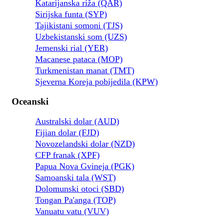
Katarijanska riža (QAR)
Sirijska funta (SYP)
Tajikistani somoni (TJS)
Uzbekistanski som (UZS)
Jemenski rial (YER)
Macanese pataca (MOP)
Turkmenistan manat (TMT)
Sjeverna Koreja pobijedila (KPW)
Oceanski
Australski dolar (AUD)
Fijian dolar (FJD)
Novozelandski dolar (NZD)
CFP franak (XPF)
Papua Nova Gvineja (PGK)
Samoanski tala (WST)
Dolomunski otoci (SBD)
Tongan Pa'anga (TOP)
Vanuatu vatu (VUV)