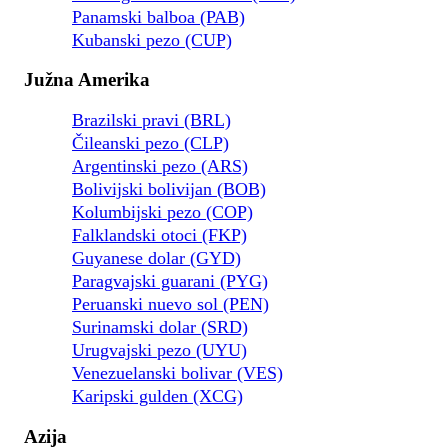
Panamski balboa (PAB)
Kubanski pezo (CUP)
Južna Amerika
Brazilski pravi (BRL)
Čileanski pezo (CLP)
Argentinski pezo (ARS)
Bolivijski bolivijan (BOB)
Kolumbijski pezo (COP)
Falklandski otoci (FKP)
Guyanese dolar (GYD)
Paragvajski guarani (PYG)
Peruanski nuevo sol (PEN)
Surinamski dolar (SRD)
Urugvajski pezo (UYU)
Venezuelanski bolivar (VES)
Karipski gulden (XCG)
Azija