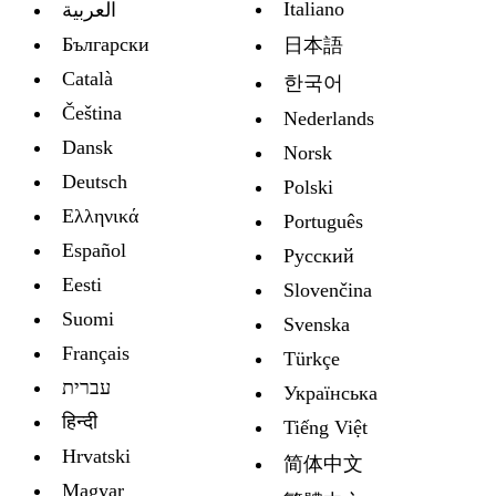
Italiano
العربية
Български
日本語
Català
한국어
Čeština
Nederlands
Dansk
Norsk
Deutsch
Polski
Ελληνικά
Português
Español
Русский
Eesti
Slovenčina
Suomi
Svenska
Français
Türkçe
עברית
Украïнська
हिन्दी
Tiếng Việt
Hrvatski
简体中文
Magyar