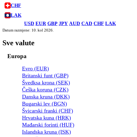
CHF
LAK
USD
EUR
GBP
JPY
AUD
CAD
CHF
LAK
Datum razmjene: 10. kol 2026.
Sve valute
Europa
Evro (EUR)
Britanski funt (GBP)
Švedksa krona (SEK)
Češka koruna (CZK)
Danska kruna (DKK)
Bugarski lev (BGN)
Švicarski franki (CHF)
Hrvatska kuna (HRK)
Mađarski forinti (HUF)
Islandska kruna (ISK)