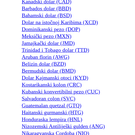
Kanadski dolar (CAD)
Barbados dolar (BBD)
Bahamski dolar (BSD)
Dolar na istočnoj Karibima (XCD)
Dominikanski pezo (DOP)
Meksički pezo (MXN)
Jamajkački dolar (JMD)
Trinidad i Tobago dolar (TTD)
Aruban florin (AWG)
Belizin dolar (BZD)
Bermudski dolar (BMD)
Dolar Kajmanski otoci (KYD)
Kostarikanski kolon (CRC)
Kubanski konvertibilni pezo (CUC)
Salvadoran colon (SVC)
Guatemalan quetzal (GTQ)
Haitanski gurmanski (HTG)
Honduraska lempira (HNL)
Nizozemski Antiliješki gulden (ANG)
Nikaragvanska Cordoba (NIO)