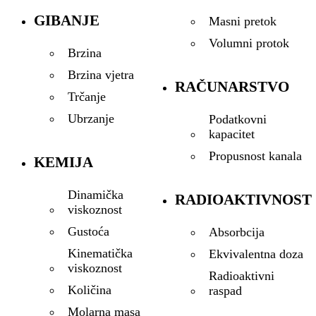
GIBANJE
Masni pretok
Volumni protok
Brzina
Brzina vjetra
RAČUNARSTVO
Trčanje
Ubrzanje
Podatkovni
kapacitet
Propusnost kanala
KEMIJA
Dinamička
RADIOAKTIVNOST
viskoznost
Gustoća
Absorbcija
Kinematička
Ekvivalentna doza
viskoznost
Radioaktivni
Količina
raspad
Molarna masa