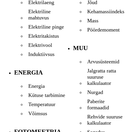
Jõud
Elektrilaeng
Kehamassiindeks
Elektriline
mahtuvus
Mass
Elektriline pinge
Pöördemoment
Elektritakistus
Elektrivool
MUU
Induktiivsus
Arvusüsteemid
Jalgratta ratta
ENERGIA
suuruse
kalkulaator
Energia
Nurgad
Kütuse tarbimine
Paberite
Temperatuur
formaadid
Võimsus
Rehvide suuruse
kalkulaator
FOTOMEETRIA
Sagedus