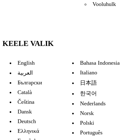
Vooluhulk
KEELE VALIK
English
Bahasa Indonesia
Italiano
العربية
Български
日本語
Català
한국어
Čeština
Nederlands
Dansk
Norsk
Deutsch
Polski
Ελληνικά
Português