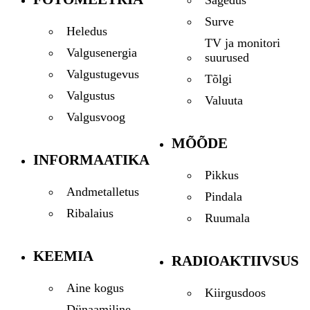
Surve
Heledus
TV ja monitori
Valgusenergia
suurused
Valgustugevus
Tõlgi
Valgustus
Valuuta
Valgusvoog
MÕÕDE
INFORMAATIKA
Pikkus
Andmetalletus
Pindala
Ribalaius
Ruumala
KEEMIA
RADIOAKTIIVSUS
Aine kogus
Kiirgusdoos
Dünaamiline