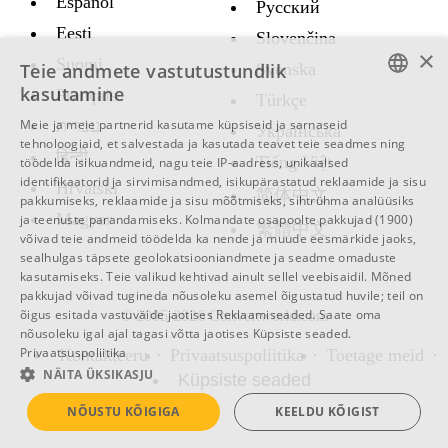
Español
Русский
Eesti
Slovenčina
×
Suomi
Teie andmete vastutustundlik
Svenska
kasutamine
Français
Türkçe
ENGLISH
Meie ja meie partnerid kasutame küpsiseid ja sarnaseid
עברית
Украïнська
tehnoloogiaid, et salvestada ja kasutada teavet teie seadmes ning
SWEDISH
हिन्दी
Tiếng Việt
töödelda isikuandmeid, nagu teie IP-aadress, unikaalsed
identifikaatorid ja sirvimisandmed, isikupärastatud reklaamide ja sisu
SPANISH
Hrvatski
简体中文
pakkumiseks, reklaamide ja sisu mõõtmiseks, sihtrühma analüüsiks
Magyar
CATALAN
ja teenuste parandamiseks.
Kolmandate osapoolte pakkujad (1900)
繁體中文
võivad teie andmeid töödelda ka nende ja muude eesmärkide jaoks,
ARABIC
sealhulgas täpsete geolokatsiooniandmete ja seadme omaduste
kasutamiseks. Teie valikud kehtivad ainult sellel veebisaidil. Mõned
BULGARIAN
pakkujad võivad tugineda nõusoleku asemel õigustatud huvile; teil on
õigus esitada vastuväide jaotises
Reklaamiseaded
. Saate oma
© 2005-2026 Convertworld.com
CZECH
nõusoleku igal ajal tagasi võtta jaotises
Küpsiste seaded
.
Privaatsuspoliitika
Kontakteeru
Privaatsuspoliitika
Toetage meid
DANISH
NÄITA ÜKSIKASJU
Küpsiste seaded
GERMAN
NÕUSTU KÕIGIGA
KEELDU KÕIGIST
FRENCH