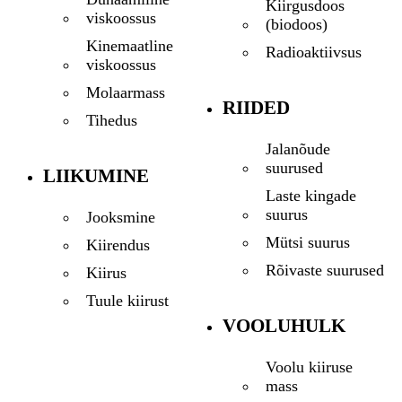
Kiirgusdoos
viskoossus
(biodoos)
Kinemaatline
Radioaktiivsus
viskoossus
Molaarmass
RIIDED
Tihedus
Jalanõude
suurused
LIIKUMINE
Laste kingade
suurus
Jooksmine
Mütsi suurus
Kiirendus
Rõivaste suurused
Kiirus
Tuule kiirust
VOOLUHULK
Voolu kiiruse
mass