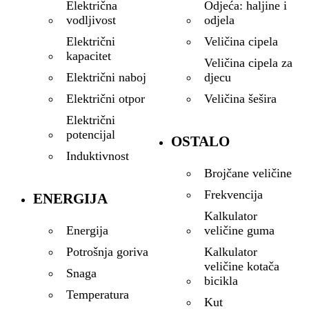
Odjeća: haljine i
Električna
odjela
vodljivost
Veličina cipela
Električni
kapacitet
Veličina cipela za
djecu
Električni naboj
Veličina šešira
Električni otpor
Električni
potencijal
OSTALO
Induktivnost
Brojčane veličine
Frekvencija
ENERGIJA
Kalkulator
veličine guma
Energija
Kalkulator
Potrošnja goriva
veličine kotača
Snaga
bicikla
Temperatura
Kut