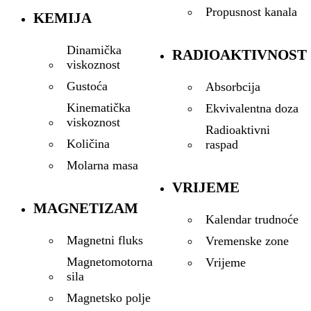
Propusnost kanala
KEMIJA
Dinamička
RADIOAKTIVNOST
viskoznost
Gustoća
Absorbcija
Kinematička
Ekvivalentna doza
viskoznost
Radioaktivni
Količina
raspad
Molarna masa
VRIJEME
MAGNETIZAM
Kalendar trudnoće
Magnetni fluks
Vremenske zone
Magnetomotorna
Vrijeme
sila
Magnetsko polje