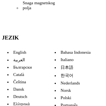
Snaga magnetskog
polja
JEZIK
English
Bahasa Indonesia
Italiano
العربية
Български
日本語
Català
한국어
Čeština
Nederlands
Dansk
Norsk
Deutsch
Polski
Ελληνικά
Português