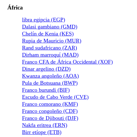
África
libra egipcia (EGP)
Dalasi gambiano (GMD)
Chelín de Kenia (KES)
Rupia de Mauricio (MUR)
Rand sudafricano (ZAR)
Dirham marroquí (MAD)
Franco CFA de África Occidental (XOF)
Dinar argelino (DZD)
Kwanza angoleño (AOA)
Pula de Botsuana (BWP)
Franco burundi (BIF)
Escudo de Cabo Verde (CVE)
Franco comorano (KMF)
Franco congoleño (CDF)
Franco de Djibouti (DJF)
Nakfa eritrea (ERN)
Birr etíope (ETB)