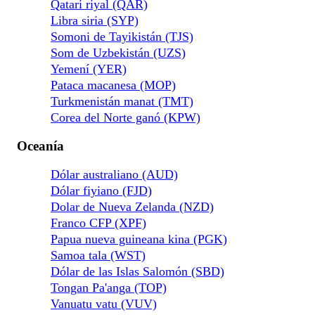
Qatari riyal (QAR)
Libra siria (SYP)
Somoni de Tayikistán (TJS)
Som de Uzbekistán (UZS)
Yemení (YER)
Pataca macanesa (MOP)
Turkmenistán manat (TMT)
Corea del Norte ganó (KPW)
Oceanía
Dólar australiano (AUD)
Dólar fiyiano (FJD)
Dolar de Nueva Zelanda (NZD)
Franco CFP (XPF)
Papua nueva guineana kina (PGK)
Samoa tala (WST)
Dólar de las Islas Salomón (SBD)
Tongan Pa'anga (TOP)
Vanuatu vatu (VUV)