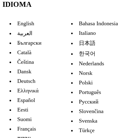
IDIOMA
English
Bahasa Indonesia
Italiano
العربية
Български
日本語
Català
한국어
Čeština
Nederlands
Dansk
Norsk
Deutsch
Polski
Ελληνικά
Português
Español
Русский
Eesti
Slovenčina
Suomi
Svenska
Français
Türkçe