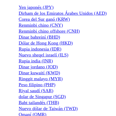
Yen japonés (JPY)
Dirham de los Emiratos Árabes Unidos (AED)
Corea del Sur ganó (KRW)
Renminbi chino (CNY)
Renminbi chino offshore (CNH)
Dinar bahreiní (BHD)
Dólar de Hong Kong (HKD)
Rupia indonesia (IDR)
Nuevo sheqel israelí (ILS)
Rupia india (INR)
Dinar jordano (JOD)
Dinar kuwaití (KWD)
Ringgit malayo (MYR)
Peso filipino (PHP)
Riyal saudí (SAR)
dolar de Singapur (SGD)
Baht tailandés (THB)
Nuevo dólar de Taiwán (TWD)
Omaní (OMR)