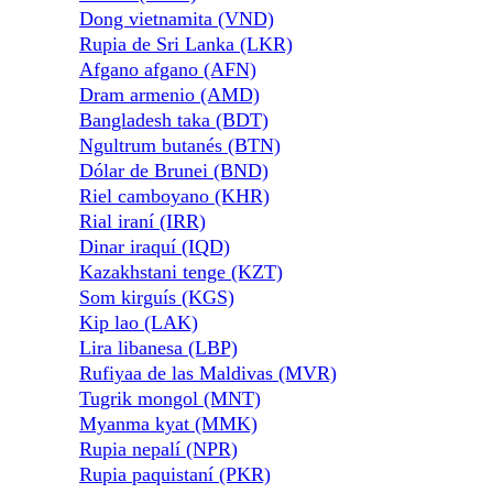
Dong vietnamita (VND)
Rupia de Sri Lanka (LKR)
Afgano afgano (AFN)
Dram armenio (AMD)
Bangladesh taka (BDT)
Ngultrum butanés (BTN)
Dólar de Brunei (BND)
Riel camboyano (KHR)
Rial iraní (IRR)
Dinar iraquí (IQD)
Kazakhstani tenge (KZT)
Som kirguís (KGS)
Kip lao (LAK)
Lira libanesa (LBP)
Rufiyaa de las Maldivas (MVR)
Tugrik mongol (MNT)
Myanma kyat (MMK)
Rupia nepalí (NPR)
Rupia paquistaní (PKR)