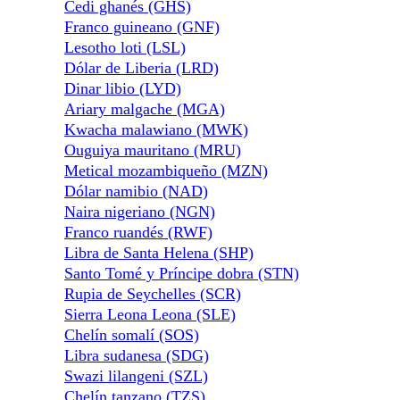
Cedi ghanés (GHS)
Franco guineano (GNF)
Lesotho loti (LSL)
Dólar de Liberia (LRD)
Dinar libio (LYD)
Ariary malgache (MGA)
Kwacha malawiano (MWK)
Ouguiya mauritano (MRU)
Metical mozambiqueño (MZN)
Dólar namibio (NAD)
Naira nigeriano (NGN)
Franco ruandés (RWF)
Libra de Santa Helena (SHP)
Santo Tomé y Príncipe dobra (STN)
Rupia de Seychelles (SCR)
Sierra Leona Leona (SLE)
Chelín somalí (SOS)
Libra sudanesa (SDG)
Swazi lilangeni (SZL)
Chelín tanzano (TZS)