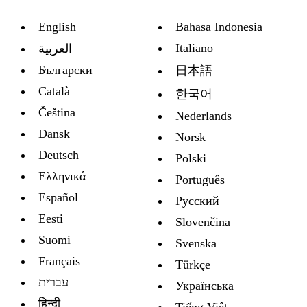
English
Bahasa Indonesia
Italiano
العربية
Български
日本語
Català
한국어
Čeština
Nederlands
Dansk
Norsk
Deutsch
Polski
Ελληνικά
Português
Español
Русский
Eesti
Slovenčina
Suomi
Svenska
Français
Türkçe
עברית
Украïнська
हिन्दी