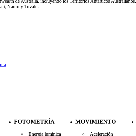
alth de Australia, incluyendo los Territorios Antárticos Australianos, 
bati, Nauru y Tuvalu.
ura
FOTOMETRÍA
MOVIMIENTO
Energía lumínica
Aceleración