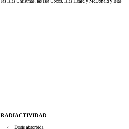
las Islas Christmas, las Isla Cocos, Islas Heard y McDonald y Islas
RADIACTIVIDAD
Dosis absorbida