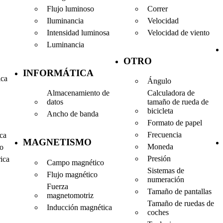
Flujo luminoso
Correr
Iluminancia
Velocidad
Intensidad luminosa
Velocidad de viento
Luminancia
OTRO
INFORMÁTICA
ica
Ángulo
Almacenamiento de
Calculadora de
datos
tamaño de rueda de
bicicleta
Ancho de banda
Formato de papel
Frecuencia
ica
MAGNETISMO
Moneda
co
Presión
rica
Campo magnético
Sistemas de
Flujo magnético
numeración
Fuerza
Tamaño de pantallas
magnetomotriz
Tamaño de ruedas de
Inducción magnética
coches