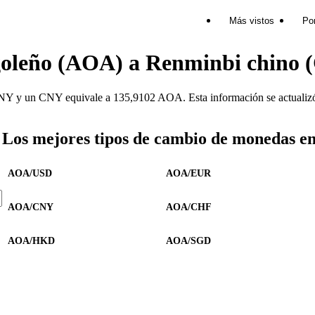
Más vistos
Por
goleño (AOA) a Renminbi chino
 y un CNY equivale a 135,9102 AOA. Esta información se actualizó p
Los mejores tipos de cambio de monedas e
AOA/USD
AOA/EUR
AOA/CNY
AOA/CHF
AOA/HKD
AOA/SGD