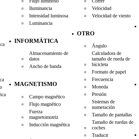
Flujo luminoso
Correr
Iluminancia
Velocidad
Intensidad luminosa
Velocidad de viento
Luminancia
OTRO
INFORMÁTICA
ica
Ángulo
Almacenamiento de
Calculadora de
datos
tamaño de rueda de
bicicleta
Ancho de banda
Formato de papel
Frecuencia
ica
MAGNETISMO
Moneda
co
Presión
rica
Campo magnético
Sistemas de
Flujo magnético
numeración
Fuerza
Tamaño de pantallas
magnetomotriz
Tamaño de ruedas de
Inducción magnética
coches
Traducir