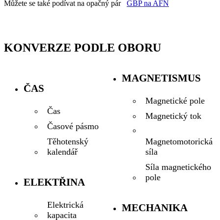
Můžete se také podívat na opačný pár
GBP na AFN
KONVERZE PODLE OBORU
MAGNETISMUS
ČAS
Magnetické pole
Čas
Magnetický tok
Časové pásmo
Magnetomotorická
Těhotenský
síla
kalendář
Síla magnetického
pole
ELEKTŘINA
Elektrická
MECHANIKA
kapacita