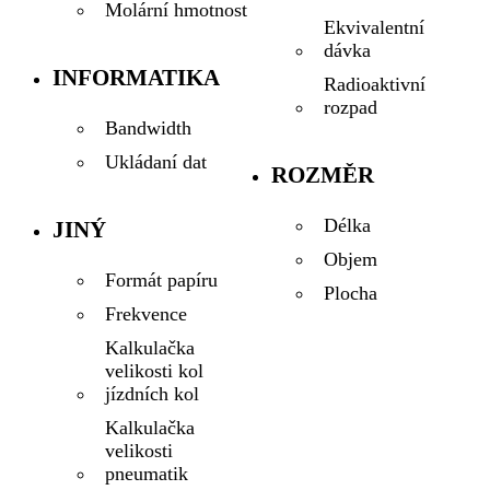
Molární hmotnost
Ekvivalentní
dávka
INFORMATIKA
Radioaktivní
rozpad
Bandwidth
Ukládaní dat
ROZMĚR
Délka
JINÝ
Objem
Formát papíru
Plocha
Frekvence
Kalkulačka
velikosti kol
jízdních kol
Kalkulačka
velikosti
pneumatik