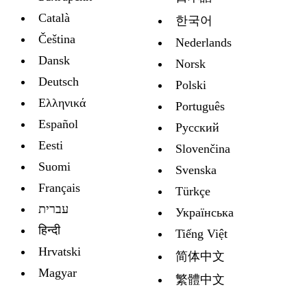
Català
한국어
Čeština
Nederlands
Dansk
Norsk
Deutsch
Polski
Ελληνικά
Português
Español
Русский
Eesti
Slovenčina
Suomi
Svenska
Français
Türkçe
עברית
Украïнська
हिन्दी
Tiếng Việt
Hrvatski
简体中文
Magyar
繁體中文