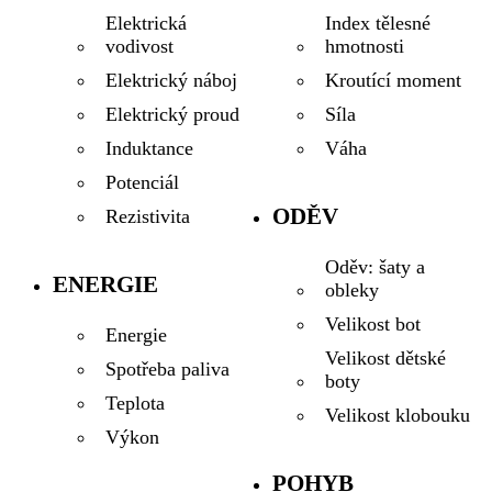
Index tělesné
Elektrická
hmotnosti
vodivost
Kroutící moment
Elektrický náboj
Síla
Elektrický proud
Váha
Induktance
Potenciál
ODĚV
Rezistivita
Oděv: šaty a
ENERGIE
obleky
Velikost bot
Energie
Velikost dětské
Spotřeba paliva
boty
Teplota
Velikost klobouku
Výkon
POHYB