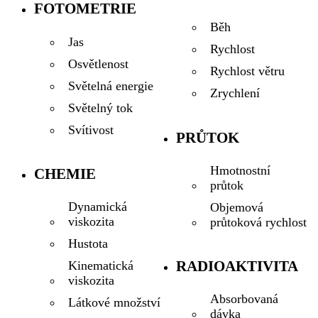
FOTOMETRIE
Běh
Jas
Rychlost
Osvětlenost
Rychlost větru
Světelná energie
Zrychlení
Světelný tok
Svítivost
PRŮTOK
Hmotnostní
CHEMIE
průtok
Dynamická
Objemová
viskozita
průtoková rychlost
Hustota
RADIOAKTIVITA
Kinematická
viskozita
Absorbovaná
Látkové množství
dávka