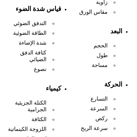
زاوية
قياس شدة الضوء
مقاس الورق
التدفق الضوئي
البعد
الطاقة الضوئية
شدة الإضاءة
الحجم
كثافة الدفق
طول
الضيائي
مساحة
نصوع
الحركة
كيمياء
التسارع
الكتلة الجزيئية
السرعة
الجرامية
ركض
الكثافة
سرعة الريح
اللزوجة الكينماتية