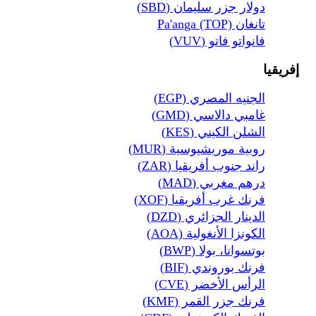
دولار جزر سليمان (SBD)
تانغان Pa'anga (TOP)
فانواتو فاتو (VUV)
إفريقيا
الجنيه المصري (EGP)
غامبي دالاسي (GMD)
الشلن الكيني (KES)
روبية موريشيوسية (MUR)
راند جنوب أفريقيا (ZAR)
درهم مغربي (MAD)
فرنك غرب أفريقيا (XOF)
الدينار الجزائري (DZD)
الكونزا الأنغولية (AOA)
بوتسوانا، بولا (BWP)
فرنك بوروندي (BIF)
الرأس الأخضر (CVE)
فرنك جزر القمر (KMF)