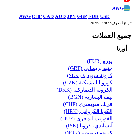
AWG
AWG
CHF
CAD
AUD
JPY
GBP
EUR
USD
تاريخ الصرف: 07‏/08‏/2026
جميع العملات
أوربا
يورو (EUR)
جنيه بريطاني (GBP)
كرونة سويدية (SEK)
كورونا التشيكية (CZK)
الكرونة الدنماركية (DKK)
ليف البلغارية (BGN)
فرنك سويسري (CHF)
الكونا الكرواتي (HRK)
الفورنت المجري (HUF)
آيسلندي، كرونا (ISK)
كرونة نرويجية (NOK)