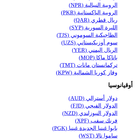
الروبية النيبالية (NPR)
الروبية الباكستانية (PKR)
ريال قطري (QAR)
الليرة السورية (SYP)
الطاجيكية السوموني (TJS)
سوم أوزبكيستاني (UZS)
الريال اليمني (YER)
باتاكا ماكا (MOP)
تركمانستان مانات (TMT)
وفاز كوريا الشمالية (KPW)
أوقيانوسيا
دولار أسترالي (AUD)
الدولار الفيجي (FJD)
الدولار النيوزلندي (NZD)
فرنك سفب (XPF)
بابوا غينيا الجديدة غينيا (PGK)
ساموا تالا (WST)