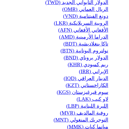
الدولار التايواني الجديد (TWD)
الريال العماني (OMR)
دونغ الفيتنامية (VND)
الروبية السريلانكية (LKR)
الأفغاني الأفغاني (AFN)
الدراما الأرمينية (AMD)
تاكا بنغلاديشية (BDT)
نولتروم البوتانية (BTN)
الدولار بروناي (BND)
ريم كمبودي (KHR)
الإيراني (IRR)
الدينار العراقي (IQD)
الكازاخستاني (KZT)
سوم قيرغيزستان (KGS)
لاو كيب (LAK)
الليرة اللبنانية (LBP)
روفية المالديف (MVR)
التوجريك المنغولي (MNT)
ميانما كيات (MMK)