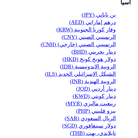
آسيا
ين ياباني (JPY)
درهم إماراتي (AED)
وفاز كوريا الجنوبية (KRW)
الرنمينبي الصيني (CNY)
الرنمينبي الصيني (خارجي) (CNH)
دينار بحريني (BHD)
دولار هونج كونج (HKD)
الروبية الاندونيسية (IDR)
الشيكل الإسرائيلي الجديد (ILS)
الروبية الهندية (INR)
دينار أردني (JOD)
دينار كويتي (KWD)
رينغيت ماليزي (MYR)
بيزو فلبيني (PHP)
الريال السعودي (SAR)
دولار سينغافوري (SGD)
تايلاندي، بهت (THB)