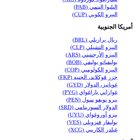
البلبوا البنمي (PAB)
البيزو الكوبي (CUP)
أمريكا الجنوبية
ريال برازيلي (BRL)
البيزو التشيلي (CLP)
البيزو الأرجنتيني (ARS)
بوليفيانو بوليفي (BOB)
البيزو الكولومبي (COP)
جزر فوكلاند، الجنيه (FKP)
غويانيز، الدولار (GYD)
غواراني باراغواي (PYG)
بيرو نويفو سول (PEN)
الدولار السورينامي (SRD)
بيزو أوروغواي (UYU)
بوليفار فنزويلي (VES)
غيلدر الكاريبي (XCG)