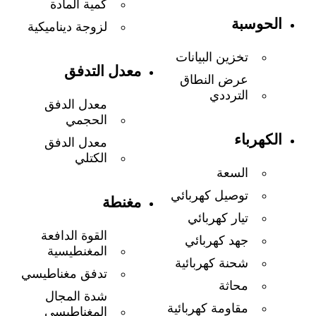
كمية المادة
الحوسبة
لزوجة ديناميكية
تخزين البيانات
معدل التدفق
عرض النطاق
الترددي
معدل الدفق
الحجمي
الكهرباء
معدل الدفق
الكتلي
السعة
توصيل كهربائي
مغنطة
تيار كهربائي
القوة الدافعة
جهد كهربائي
المغنطيسية
شحنة كهربائية
تدفق مغناطيسي
محاثة
شدة المجال
مقاومة كهربائية
المغناطيسي