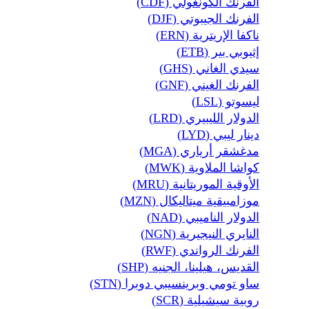
الفرنك الكونغولي (CDF)
الفرنك الجيبوتي (DJF)
ناكفا الإريترية (ERN)
إثيوبي بير (ETB)
سيدي الغاني (GHS)
الفرنك الغيني (GNF)
ليسوتو (LSL)
الدولار الليبيري (LRD)
دينار ليبي (LYD)
مدغشقر أرياري (MGA)
كواشا الملاوية (MWK)
الأوقية الموريتانية (MRU)
موزامبيقية ميتاليكال (MZN)
الدولار الناميبي (NAD)
النايري النيجيرية (NGN)
الفرنك الرواندي (RWF)
القديس، هيلينا، الجنيه (SHP)
ساو تومي وبرينسيبي دوبرا (STN)
روبية سيشيلية (SCR)