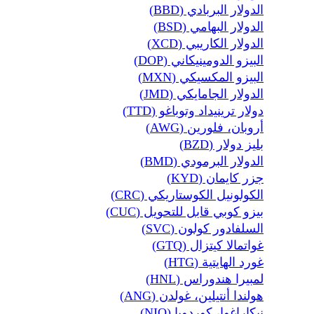
الدولار البربادي (BBD)
الدولار البهامي (BSD)
الدولار الكاريبي (XCD)
البيزو الدومينيكاني (DOP)
البيزو المكسيكي (MXN)
الدولار الجامايكي (JMD)
دولار ترينيداد وتوباغو (TTD)
أروبان، فلورين (AWG)
بليز دولار (BZD)
الدولار البرمودي (BMD)
جزر كايمان (KYD)
الكولونيل الكوستاريكي (CRC)
بيزو كوبي قابل للتحويل (CUC)
السلفادور كولون (SVC)
غواتمالا كيتزال (GTQ)
غورد الهايتية (HTG)
لمبيرا هندوراس (HNL)
هولندا أنتيلين، غولدن (ANG)
نيكاراغوا، كوردوبا (NIO)