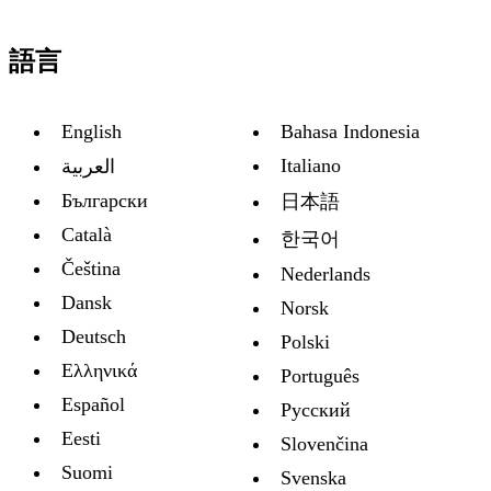
語言
English
Bahasa Indonesia
Italiano
العربية
Български
日本語
Català
한국어
Čeština
Nederlands
Dansk
Norsk
Deutsch
Polski
Ελληνικά
Português
Español
Русский
Eesti
Slovenčina
Suomi
Svenska