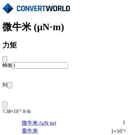
微牛米 (µN·m)
力矩
轉換
到
7.38×10⁻⁷ ft·lb
1
微牛米 (µN·m)
毫牛米
1×10⁻³