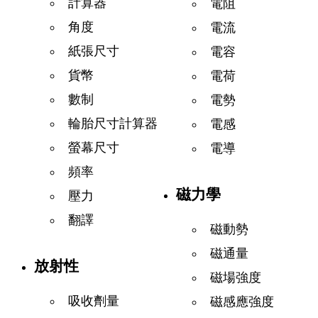
計算器
電阻
角度
電流
紙張尺寸
電容
貨幣
電荷
數制
電勢
輪胎尺寸計算器
電感
螢幕尺寸
電導
頻率
磁力學
壓力
翻譯
磁動勢
磁通量
放射性
磁場強度
吸收劑量
磁感應強度