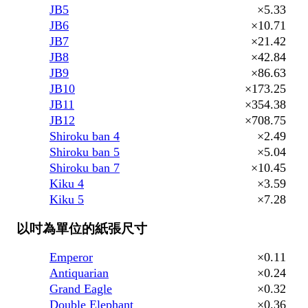
JB5
×5.33
JB6
×10.71
JB7
×21.42
JB8
×42.84
JB9
×86.63
JB10
×173.25
JB11
×354.38
JB12
×708.75
Shiroku ban 4
×2.49
Shiroku ban 5
×5.04
Shiroku ban 7
×10.45
Kiku 4
×3.59
Kiku 5
×7.28
以吋為單位的紙張尺寸
Emperor
×0.11
Antiquarian
×0.24
Grand Eagle
×0.32
Double Elephant
×0.36