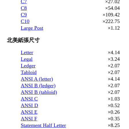
C7
×27.02
C8
×54.04
C9
×109.42
C10
×222.75
Large Post
×1.12
北美紙張尺寸
Letter
×4.14
Legal
×3.24
Ledger
×2.07
Tabloid
×2.07
ANSI A (letter)
×4.14
ANSI B (ledger)
×2.07
ANSI B (tabloid)
×2.07
ANSI C
×1.03
ANSI D
×0.52
ANSI E
×0.26
ANSI F
×0.35
Statement Half Letter
×8.25