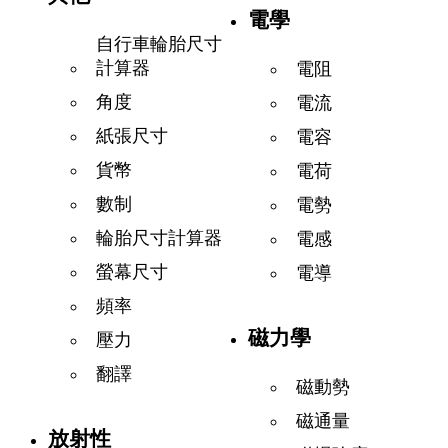
電學
自行車輪胎尺寸
計算器
電阻
角度
電流
紙張尺寸
電容
貨幣
電荷
數制
電勢
輪胎尺寸計算器
電感
螢幕尺寸
電導
頻率
磁力學
壓力
翻譯
磁動勢
磁通量
放射性