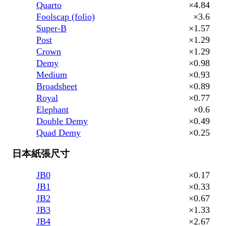
Quarto
×4.84
Foolscap (folio)
×3.6
Super-B
×1.57
Post
×1.29
Crown
×1.29
Demy
×0.98
Medium
×0.93
Broadsheet
×0.89
Royal
×0.77
Elephant
×0.6
Double Demy
×0.49
Quad Demy
×0.25
日本紙張尺寸
JB0
×0.17
JB1
×0.33
JB2
×0.67
JB3
×1.33
JB4
×2.67