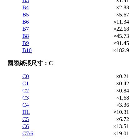
B3
×1.41
B4
×2.83
B5
×5.67
B6
×11.34
B7
×22.68
B8
×45.73
B9
×91.45
B10
×182.9
國際紙張尺寸：C
C0
×0.21
C1
×0.42
C2
×0.84
C3
×1.68
C4
×3.36
DL
×10.31
C5
×6.72
C6
×13.51
C7/6
×19.01