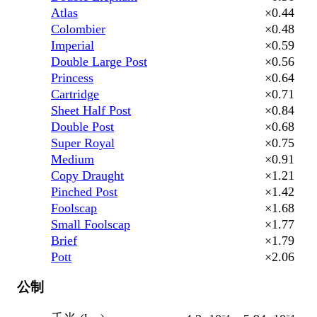
Atlas
×0.44
Colombier
×0.48
Imperial
×0.59
Double Large Post
×0.56
Princess
×0.64
Cartridge
×0.71
Sheet Half Post
×0.84
Double Post
×0.68
Super Royal
×0.75
Medium
×0.91
Copy Draught
×1.21
Pinched Post
×1.42
Foolscap
×1.68
Small Foolscap
×1.77
Brief
×1.79
Pott
×2.06
公制