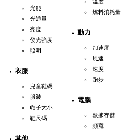
溫度
光能
燃料消耗量
光通量
亮度
動力
發光強度
加速度
照明
風速
速度
衣服
跑步
兒童鞋碼
服裝
電腦
帽子大小
數據存儲
鞋尺碼
頻寬
其他