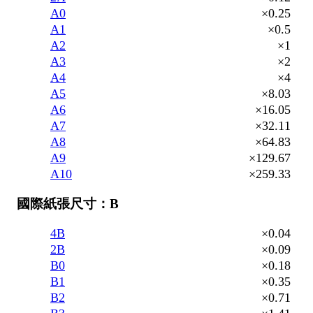
A0
×0.25
A1
×0.5
A2
×1
A3
×2
A4
×4
A5
×8.03
A6
×16.05
A7
×32.11
A8
×64.83
A9
×129.67
A10
×259.33
國際紙張尺寸：B
4B
×0.04
2B
×0.09
B0
×0.18
B1
×0.35
B2
×0.71