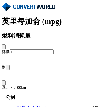
英里每加侖 (mpg)
燃料消耗量
轉換
到
282.48 l/100km
公制