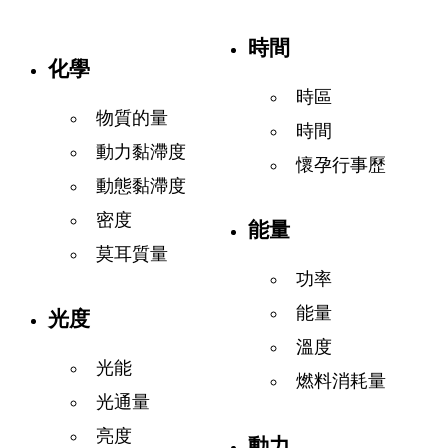
時間
化學
時區
物質的量
時間
動力黏滯度
懷孕行事歷
動態黏滯度
密度
能量
莫耳質量
功率
能量
光度
溫度
光能
燃料消耗量
光通量
亮度
動力