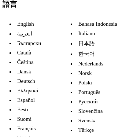
語言
English
Bahasa Indonesia
Italiano
العربية
Български
日本語
Català
한국어
Čeština
Nederlands
Dansk
Norsk
Deutsch
Polski
Ελληνικά
Português
Español
Русский
Eesti
Slovenčina
Suomi
Svenska
Français
Türkçe