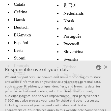
Català
한국어
Čeština
Nederlands
Dansk
Norsk
Deutsch
Polski
Ελληνικά
Português
Español
Русский
Eesti
Slovenčina
Suomi
Svenska
×
Français
Türkçe
Responsible use of your data
עברית
Украïнська
We and our partners use cookies and similar technologies to store
ENGLISH
हिन्दी
and access information on your device and process personal data,
Tiếng Việt
such as your IP address, unique identifiers, and browsing data, for
Hrvatski
SWEDISH
简体中文
personalised ads and content, ad and content measurement,
audience insights, and service improvement.
Third-party vendors
Magyar
SPANISH
繁體中文
(1900)
may also process your data for these and other purposes,
including the use of precise geolocation data and device
CATALAN
characteristics. Your choices apply to this website only. Some vendors