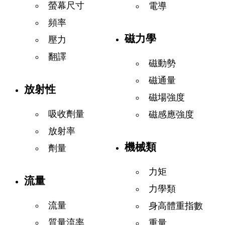
螢幕尺寸
電導
頻率
磁力學
壓力
翻譯
磁動勢
磁通量
放射性
磁場強度
吸收劑量
磁感應強度
放射率
機械類
劑量
力矩
流量
力學類
流量
身高體重指數
質量流率
重量