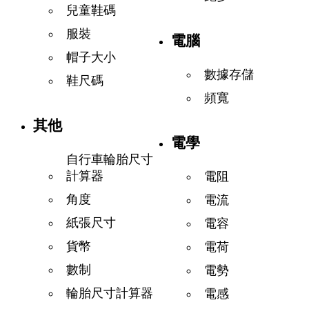
兒童鞋碼
服裝
電腦
帽子大小
數據存儲
鞋尺碼
頻寬
其他
電學
自行車輪胎尺寸
計算器
電阻
角度
電流
紙張尺寸
電容
貨幣
電荷
數制
電勢
輪胎尺寸計算器
電感