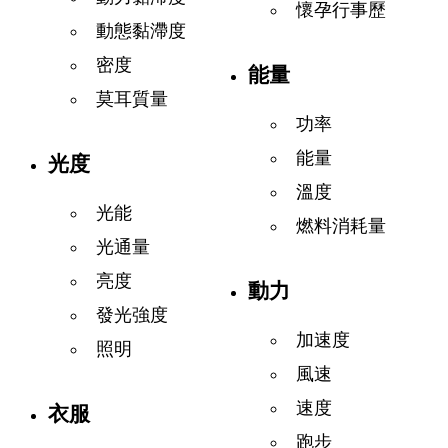
懷孕行事歷
動態黏滯度
密度
能量
莫耳質量
功率
能量
光度
溫度
光能
燃料消耗量
光通量
亮度
動力
發光強度
加速度
照明
風速
速度
衣服
跑步