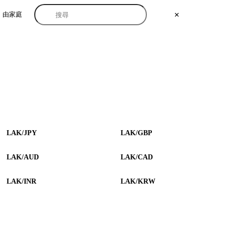
由家庭
✕
LAK/JPY
LAK/GBP
LAK/AUD
LAK/CAD
LAK/INR
LAK/KRW