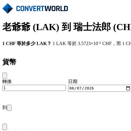
老爺爺 (LAK) 到 瑞士法郎 (C
1 CHF 等於多少 LAK？
1 LAK 等於 3.5723×10⁻⁵ CHF，而 
貨幣
轉換
日期
到