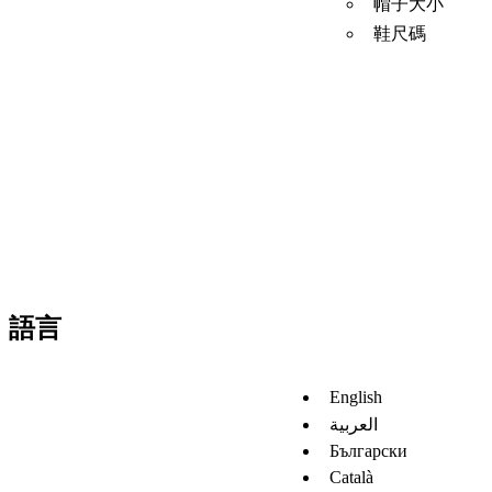
帽子大小
鞋尺碼
語言
English
العربية
Български
Català