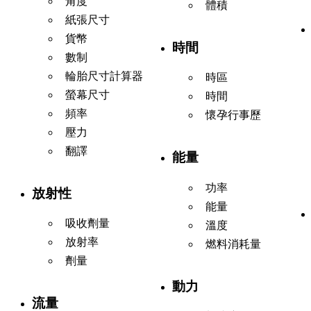
角度
體積
紙張尺寸
貨幣
時間
數制
輪胎尺寸計算器
時區
螢幕尺寸
時間
頻率
懷孕行事歷
壓力
翻譯
能量
功率
放射性
能量
吸收劑量
溫度
放射率
燃料消耗量
劑量
動力
流量