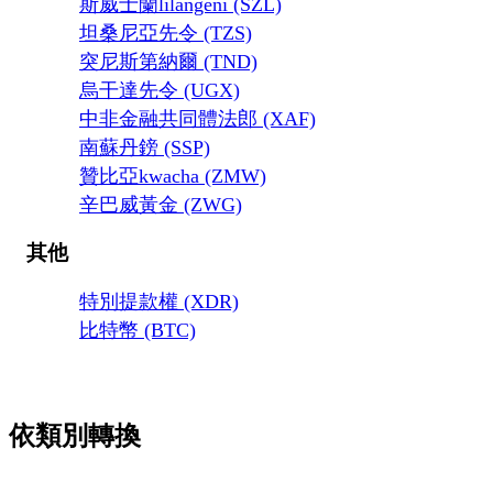
斯威士蘭lilangeni (SZL)
坦桑尼亞先令 (TZS)
突尼斯第納爾 (TND)
烏干達先令 (UGX)
中非金融共同體法郎 (XAF)
南蘇丹鎊 (SSP)
贊比亞kwacha (ZMW)
辛巴威黃金 (ZWG)
其他
特別提款權 (XDR)
比特幣 (BTC)
依類別轉換