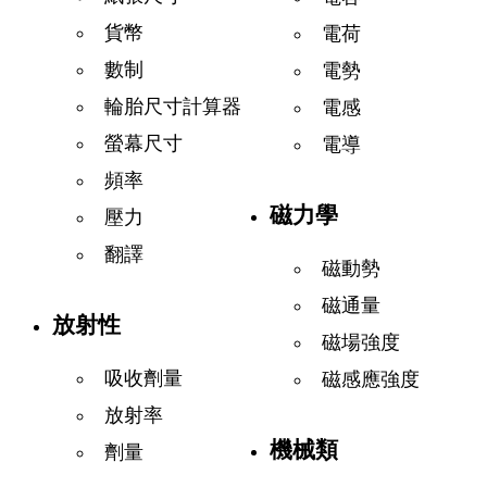
貨幣
電荷
數制
電勢
輪胎尺寸計算器
電感
螢幕尺寸
電導
頻率
磁力學
壓力
翻譯
磁動勢
磁通量
放射性
磁場強度
吸收劑量
磁感應強度
放射率
機械類
劑量