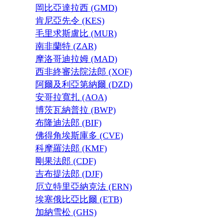
岡比亞達拉西 (GMD)
肯尼亞先令 (KES)
毛里求斯盧比 (MUR)
南非蘭特 (ZAR)
摩洛哥迪拉姆 (MAD)
西非終審法院法郎 (XOF)
阿爾及利亞第納爾 (DZD)
安哥拉寬扎 (AOA)
博茨瓦納普拉 (BWP)
布隆迪法郎 (BIF)
佛得角埃斯庫多 (CVE)
科摩羅法郎 (KMF)
剛果法郎 (CDF)
吉布提法郎 (DJF)
厄立特里亞納克法 (ERN)
埃塞俄比亞比爾 (ETB)
加納雪松 (GHS)