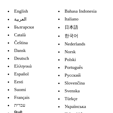
English
Bahasa Indonesia
Italiano
العربية
Български
日本語
Català
한국어
Čeština
Nederlands
Dansk
Norsk
Deutsch
Polski
Ελληνικά
Português
Español
Русский
Eesti
Slovenčina
Suomi
Svenska
Français
Türkçe
עברית
Украïнська