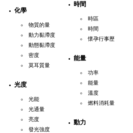
時間
化學
時區
物質的量
時間
動力黏滯度
懷孕行事歷
動態黏滯度
密度
能量
莫耳質量
功率
能量
光度
溫度
光能
燃料消耗量
光通量
亮度
動力
發光強度