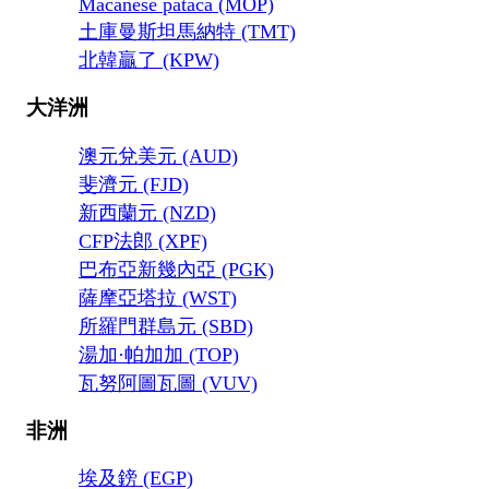
Macanese pataca (MOP)
土庫曼斯坦馬納特 (TMT)
北韓贏了 (KPW)
大洋洲
澳元兌美元 (AUD)
斐濟元 (FJD)
新西蘭元 (NZD)
CFP法郎 (XPF)
巴布亞新幾內亞 (PGK)
薩摩亞塔拉 (WST)
所羅門群島元 (SBD)
湯加·帕加加 (TOP)
瓦努阿圖瓦圖 (VUV)
非洲
埃及鎊 (EGP)