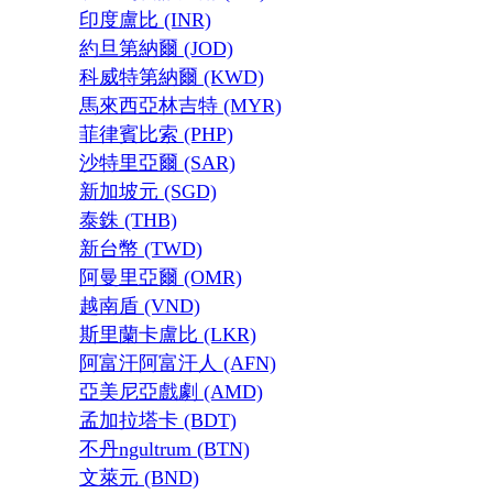
印度盧比 (INR)
約旦第納爾 (JOD)
科威特第納爾 (KWD)
馬來西亞林吉特 (MYR)
菲律賓比索 (PHP)
沙特里亞爾 (SAR)
新加坡元 (SGD)
泰銖 (THB)
新台幣 (TWD)
阿曼里亞爾 (OMR)
越南盾 (VND)
斯里蘭卡盧比 (LKR)
阿富汗阿富汗人 (AFN)
亞美尼亞戲劇 (AMD)
孟加拉塔卡 (BDT)
不丹ngultrum (BTN)
文萊元 (BND)