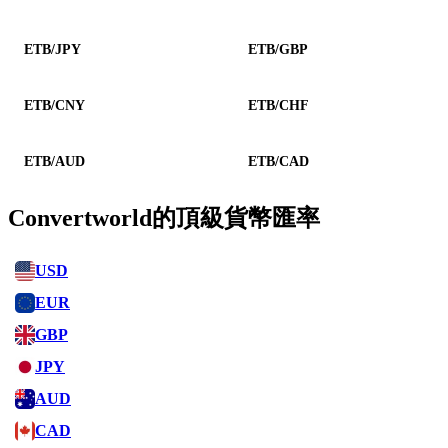
ETB/JPY
ETB/GBP
ETB/CNY
ETB/CHF
ETB/AUD
ETB/CAD
Convertworld的頂級貨幣匯率
USD
EUR
GBP
JPY
AUD
CAD