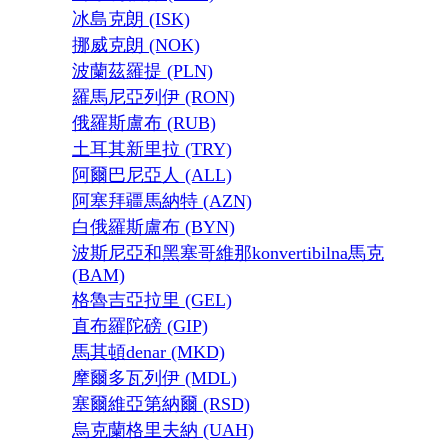
冰島克朗 (ISK)
挪威克朗 (NOK)
波蘭茲羅提 (PLN)
羅馬尼亞列伊 (RON)
俄羅斯盧布 (RUB)
土耳其新里拉 (TRY)
阿爾巴尼亞人 (ALL)
阿塞拜疆馬納特 (AZN)
白俄羅斯盧布 (BYN)
波斯尼亞和黑塞哥維那konvertibilna馬克
(BAM)
格魯吉亞拉里 (GEL)
直布羅陀磅 (GIP)
馬其頓denar (MKD)
摩爾多瓦列伊 (MDL)
塞爾維亞第納爾 (RSD)
烏克蘭格里夫納 (UAH)