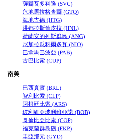
薩爾瓦多科隆 (SVC)
危地馬拉格查爾 (GTQ)
海地古德 (HTG)
洪都拉斯倫皮拉 (HNL)
荷蘭安的列斯群島 (ANG)
尼加拉瓜科爾多瓦 (NIO)
巴拿馬巴波亞 (PAB)
古巴比索 (CUP)
南美
巴西真實 (BRL)
智利比索 (CLP)
阿根廷比索 (ARS)
玻利維亞玻利維亞諾 (BOB)
哥倫比亞比索 (COP)
福克蘭群島磅 (FKP)
圭亞那元 (GYD)