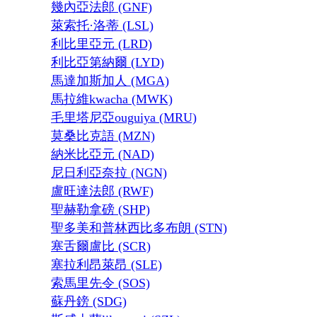
幾內亞法郎 (GNF)
萊索托·洛蒂 (LSL)
利比里亞元 (LRD)
利比亞第納爾 (LYD)
馬達加斯加人 (MGA)
馬拉維kwacha (MWK)
毛里塔尼亞ouguiya (MRU)
莫桑比克語 (MZN)
納米比亞元 (NAD)
尼日利亞奈拉 (NGN)
盧旺達法郎 (RWF)
聖赫勒拿磅 (SHP)
聖多美和普林西比多布朗 (STN)
塞舌爾盧比 (SCR)
塞拉利昂萊昂 (SLE)
索馬里先令 (SOS)
蘇丹鎊 (SDG)