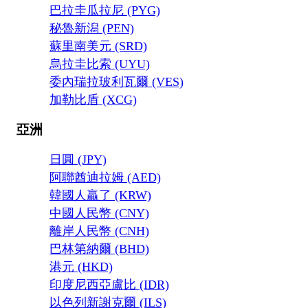
巴拉圭瓜拉尼 (PYG)
秘魯新潟 (PEN)
蘇里南美元 (SRD)
烏拉圭比索 (UYU)
委內瑞拉玻利瓦爾 (VES)
加勒比盾 (XCG)
亞洲
日圓 (JPY)
阿聯酋迪拉姆 (AED)
韓國人贏了 (KRW)
中國人民幣 (CNY)
離岸人民幣 (CNH)
巴林第納爾 (BHD)
港元 (HKD)
印度尼西亞盧比 (IDR)
以色列新謝克爾 (ILS)