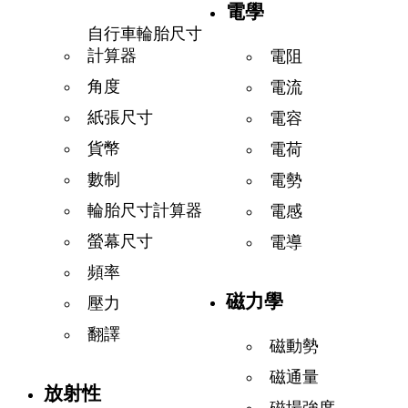
電學
自行車輪胎尺寸
計算器
電阻
角度
電流
紙張尺寸
電容
貨幣
電荷
數制
電勢
輪胎尺寸計算器
電感
螢幕尺寸
電導
頻率
磁力學
壓力
翻譯
磁動勢
磁通量
放射性
磁場強度