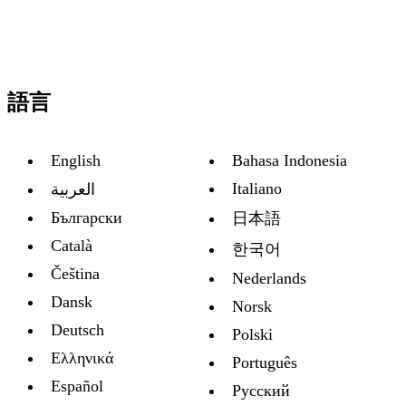
語言
English
Bahasa Indonesia
Italiano
العربية
Български
日本語
Català
한국어
Čeština
Nederlands
Dansk
Norsk
Deutsch
Polski
Ελληνικά
Português
Español
Русский