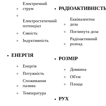
Електричний
РАДІОАКТИВНІСТ
струм
Еквівалентна
Електростатичний
доза
потенціал
Поглинута доза
Ємність
Радіоактивний
Індуктивність
розпад
ЕНЕРГІЯ
РОЗМІР
Енергія
Довжина
Потужність
Об'єм
Споживання
Площа
палива
Температура
РУХ