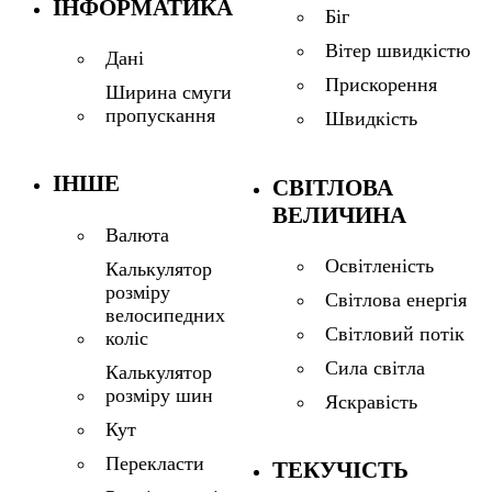
ІНФОРМАТИКА
Біг
Вітер швидкістю
Дані
Прискорення
Ширина смуги
пропускання
Швидкість
ІНШЕ
СВІТЛОВА
ВЕЛИЧИНА
Валюта
Освітленість
Калькулятор
розміру
Світлова енергія
велосипедних
Світловий потік
коліс
Сила світла
Калькулятор
розміру шин
Яскравість
Кут
Перекласти
ТЕКУЧІСТЬ