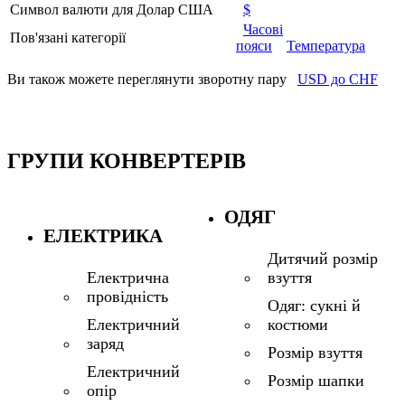
Символ валюти для Долар США
$
Часові
Пов'язані категорії
пояси
Температура
Ви також можете переглянути зворотну пару
USD до CHF
ГРУПИ КОНВЕРТЕРІВ
ОДЯГ
ЕЛЕКТРИКА
Дитячий розмір
взуття
Електрична
провідність
Одяг: сукні й
костюми
Електричний
заряд
Розмір взуття
Електричний
Розмір шапки
опір