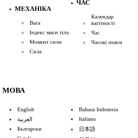
ЧАС
МЕХАНІКА
Календар
Вага
вагітності
Індекс маси тіла
Час
Момент сили
Часові пояси
Сила
МОВА
English
Bahasa Indonesia
Italiano
العربية
Български
日本語