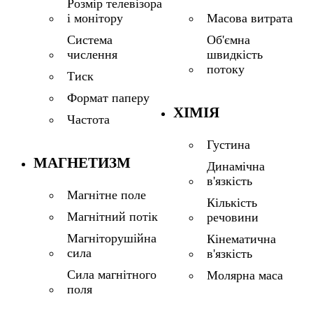
Розмір телевізора
і монітору
Масова витрата
Система
Об'ємна
числення
швидкість
потоку
Тиск
Формат паперу
ХІМІЯ
Частота
Густина
МАГНЕТИЗМ
Динамічна
в'язкість
Магнітне поле
Кількість
Магнітний потік
речовини
Магніторушійна
Кінематична
сила
в'язкість
Сила магнітного
Молярна маса
поля