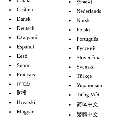
Català
한국어
Čeština
Nederlands
Dansk
Norsk
Deutsch
Polski
Ελληνικά
Português
Español
Русский
Eesti
Slovenčina
Suomi
Svenska
Français
Türkçe
עברית
Украïнська
हिन्दी
Tiếng Việt
Hrvatski
简体中文
Magyar
繁體中文