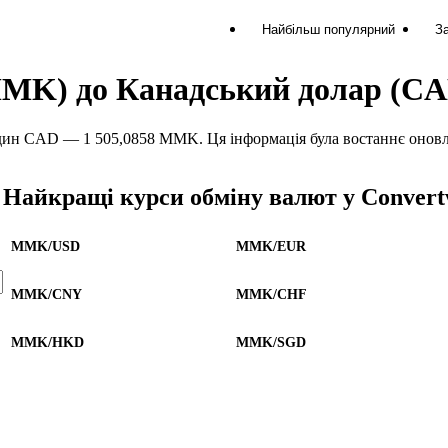
Найбільш популярний
За
MMK) до Канадський долар (C
н CAD — 1 505,0858 MMK. Ця інформація була востаннє оновлен
Найкращі курси обміну валют у Convert
MMK/USD
MMK/EUR
MMK/CNY
MMK/CHF
MMK/HKD
MMK/SGD