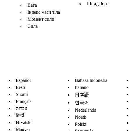
Швидкість
Вага
Індекс маси тіла
Момент сили
Сила
Español
Bahasa Indonesia
Eesti
Italiano
Suomi
日本語
Français
한국어
עברית
Nederlands
हिन्दी
Norsk
Hrvatski
Polski
Magyar