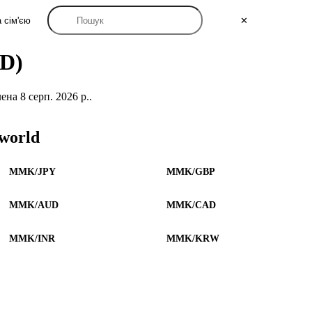
 сім'єю
✕
AD)
а 8 серп. 2026 р..
world
MMK/JPY
MMK/GBP
MMK/AUD
MMK/CAD
MMK/INR
MMK/KRW