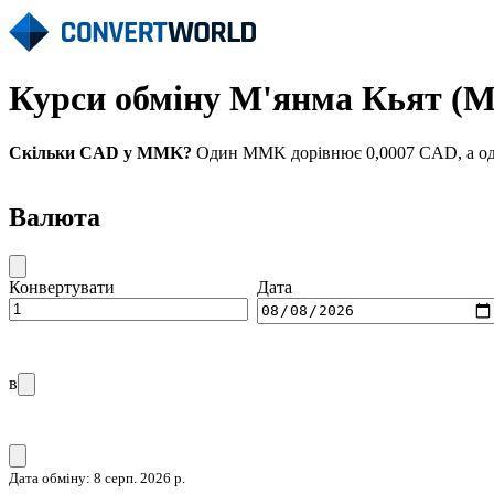
Курси обміну М'янма Кьят (
Скільки CAD у MMK?
Один MMK дорівнює 0,0007 CAD, а оди
Валюта
Конвертувати
Дата
в
Дата обміну: 8 серп. 2026 р.