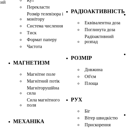
Кут
ний
Перекласти
РАДІОАКТИВНІСТЬ
Розмір телевізора і
монітору
Еквівалентна доза
Система числення
Поглинута доза
Тиск
Радіоактивний
Формат паперу
розпад
Частота
РОЗМІР
МАГНЕТИЗМ
Довжина
Магнітне поле
Об'єм
Магнітний потік
Площа
Магніторушійна
сила
РУХ
Сила магнітного
поля
Біг
Вітер швидкістю
МЕХАНІКА
Прискорення