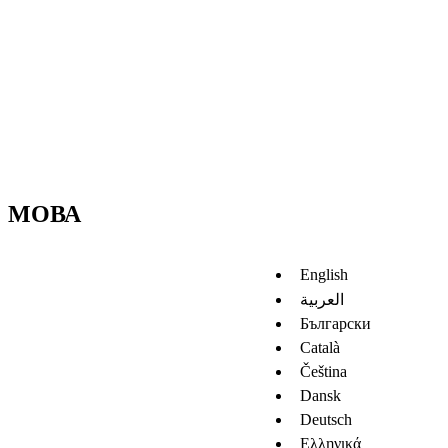
МОВА
English
العربية
Български
Català
Čeština
Dansk
Deutsch
Ελληνικά