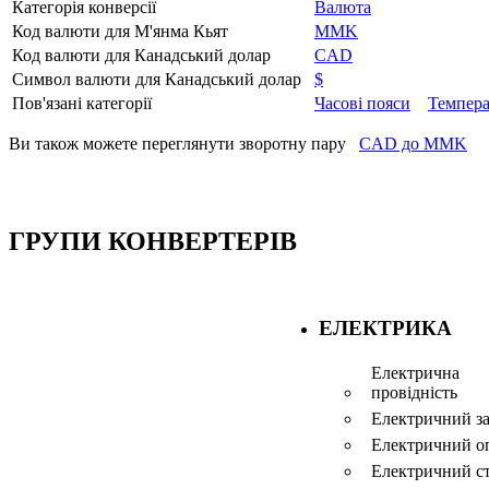
Категорія конверсії
Валюта
Код валюти для М'янма Кьят
MMK
Код валюти для Канадський долар
CAD
Символ валюти для Канадський долар
$
Пов'язані категорії
Часові пояси
Темпера
Ви також можете переглянути зворотну пару
CAD до MMK
ГРУПИ КОНВЕРТЕРІВ
ЕЛЕКТРИКА
Електрична
провідність
Електричний з
Електричний о
Електричний с