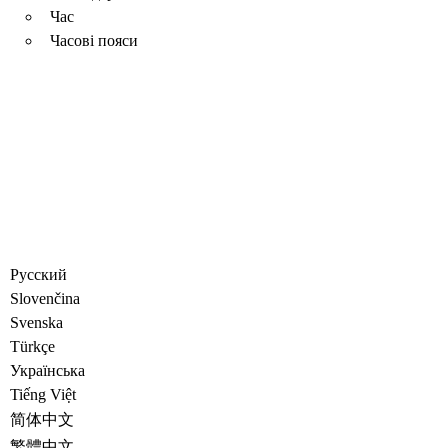
Час
Часові пояси
Русский
Slovenčina
Svenska
Türkçe
Украïнська
Tiếng Việt
简体中文
繁體中文