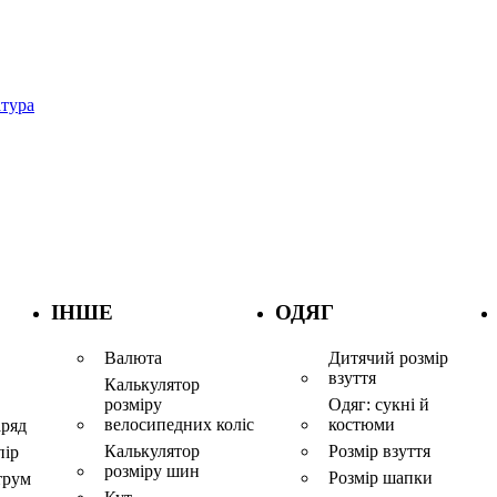
тура
ІНШЕ
ОДЯГ
Валюта
Дитячий розмір
взуття
Калькулятор
розміру
Одяг: сукні й
велосипедних коліс
костюми
аряд
Калькулятор
Розмір взуття
пір
розміру шин
Розмір шапки
трум