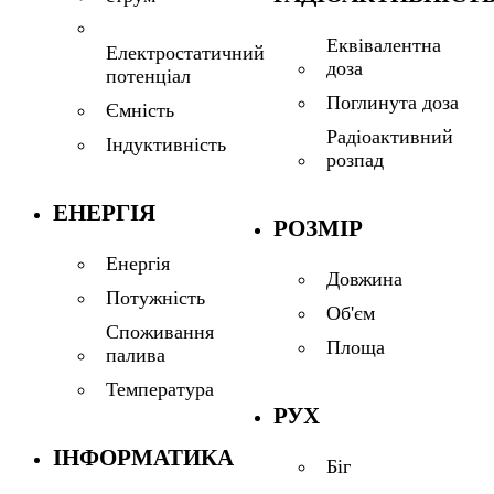
Еквівалентна
Електростатичний
доза
потенціал
Поглинута доза
Ємність
Радіоактивний
Індуктивність
розпад
ЕНЕРГІЯ
РОЗМІР
Енергія
Довжина
Потужність
Об'єм
Споживання
Площа
палива
Температура
РУХ
ІНФОРМАТИКА
Біг