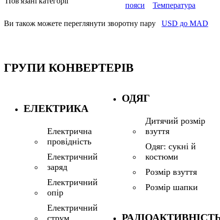
Пов'язані категорії
пояси
Температура
Ви також можете переглянути зворотну пару
USD до MAD
ГРУПИ КОНВЕРТЕРІВ
ОДЯГ
ЕЛЕКТРИКА
Дитячий розмір
взуття
Електрична
провідність
Одяг: сукні й
костюми
Електричний
заряд
Розмір взуття
Електричний
Розмір шапки
опір
Електричний
РАДІОАКТИВНІСТ
струм