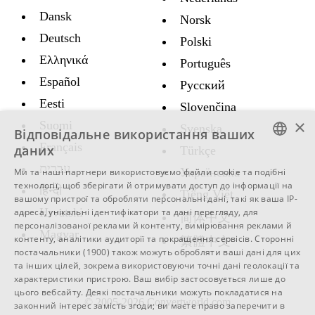
Dansk
Norsk
Deutsch
Polski
Ελληνικά
Português
Español
Русский
Eesti
Slovenčina
×
Suomi
Svenska
Відповідальне використання ваших
Français
даних
Türkçe
ENGLISH
עברית
Украïнська
Ми та наші партнери використовуємо файли cookie та подібні
технології, щоб зберігати й отримувати доступ до інформації на
हिन्दी
SWEDISH
Tiếng Việt
вашому пристрої та обробляти персональні дані, такі як ваша IP-
Hrvatski
адреса, унікальні ідентифікатори та дані перегляду, для
SPANISH
简体中文
персоналізованої реклами й контенту, вимірювання реклами й
Magyar
CATALAN
контенту, аналітики аудиторії та покращення сервісів.
Сторонні
繁體中文
постачальники (1900)
також можуть обробляти ваші дані для цих
ARABIC
та інших цілей, зокрема використовуючи точні дані геолокації та
характеристики пристрою. Ваш вибір застосовується лише до
BULGARIAN
цього вебсайту. Деякі постачальники можуть покладатися на
© 2005-2026 Convertworld.com
законний інтерес замість згоди; ви маєте право заперечити в
CZECH