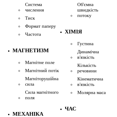
Система
Об'ємна
числення
швидкість
потоку
Тиск
Формат паперу
ХІМІЯ
Частота
Густина
МАГНЕТИЗМ
Динамічна
в'язкість
Магнітне поле
Кількість
Магнітний потік
речовини
Магніторушійна
Кінематична
сила
в'язкість
Сила магнітного
Молярна маса
поля
ЧАС
МЕХАНІКА