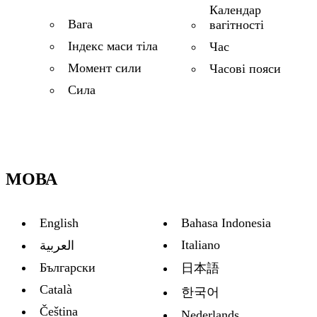
Календар
Вага
вагітності
Індекс маси тіла
Час
Момент сили
Часові пояси
Сила
МОВА
English
Bahasa Indonesia
Italiano
العربية
Български
日本語
Català
한국어
Čeština
Nederlands