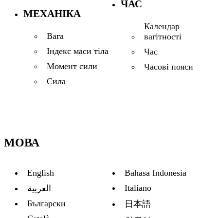
ЧАС
МЕХАНІКА
Календар
Вага
вагітності
Індекс маси тіла
Час
Момент сили
Часові пояси
Сила
МОВА
English
Bahasa Indonesia
Italiano
العربية
Български
日本語