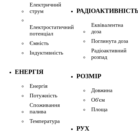
Електричний
РАДІОАКТИВНІСТ
струм
Еквівалентна
Електростатичний
доза
потенціал
Поглинута доза
Ємність
Радіоактивний
Індуктивність
розпад
ЕНЕРГІЯ
РОЗМІР
Енергія
Довжина
Потужність
Об'єм
Споживання
Площа
палива
Температура
РУХ