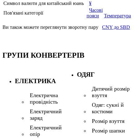
Символ валюти для китайський юань
¥
Часові
Пов'язані категорії
пояси
Температура
Ви також можете переглянути зворотну пару
CNY до SBD
ГРУПИ КОНВЕРТЕРІВ
ОДЯГ
ЕЛЕКТРИКА
Дитячий розмір
взуття
Електрична
провідність
Одяг: сукні й
костюми
Електричний
заряд
Розмір взуття
Електричний
Розмір шапки
опір