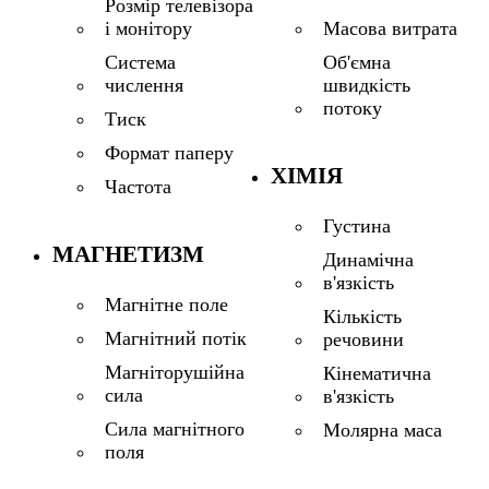
Розмір телевізора
і монітору
Масова витрата
Система
Об'ємна
числення
швидкість
потоку
Тиск
Формат паперу
ХІМІЯ
Частота
Густина
МАГНЕТИЗМ
Динамічна
в'язкість
Магнітне поле
Кількість
Магнітний потік
речовини
Магніторушійна
Кінематична
сила
в'язкість
Сила магнітного
Молярна маса
поля