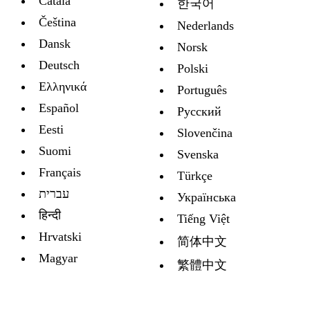
Català
한국어
Čeština
Nederlands
Dansk
Norsk
Deutsch
Polski
Ελληνικά
Português
Español
Русский
Eesti
Slovenčina
Suomi
Svenska
Français
Türkçe
עברית
Украïнська
हिन्दी
Tiếng Việt
Hrvatski
简体中文
Magyar
繁體中文