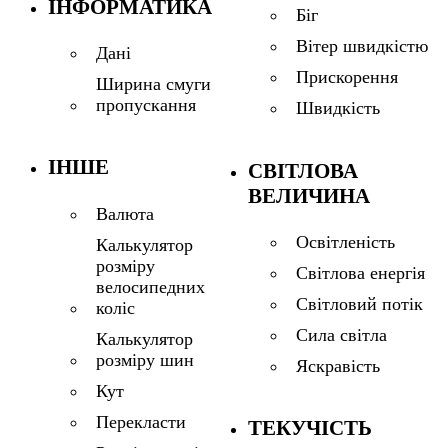
ІНФОРМАТИКА
Біг
Вітер швидкістю
Дані
Прискорення
Ширина смуги
пропускання
Швидкість
ІНШЕ
СВІТЛОВА
ВЕЛИЧИНА
Валюта
Освітленість
Калькулятор
розміру
Світлова енергія
велосипедних
Світловий потік
коліс
Сила світла
Калькулятор
розміру шин
Яскравість
Кут
Перекласти
ТЕКУЧІСТЬ