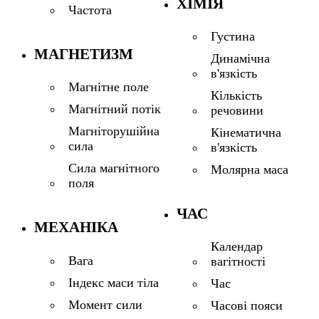
ХІМІЯ
Частота
Густина
МАГНЕТИЗМ
Динамічна
в'язкість
Магнітне поле
Кількість
Магнітний потік
речовини
Магніторушійна
Кінематична
сила
в'язкість
Сила магнітного
Молярна маса
поля
ЧАС
МЕХАНІКА
Календар
Вага
вагітності
Індекс маси тіла
Час
Момент сили
Часові пояси