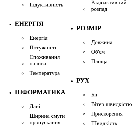
Радіоактивний
Індуктивність
розпад
ЕНЕРГІЯ
РОЗМІР
Енергія
Довжина
Потужність
Об'єм
Споживання
Площа
палива
Температура
РУХ
ІНФОРМАТИКА
Біг
Вітер швидкістю
Дані
Прискорення
Ширина смуги
пропускання
Швидкість