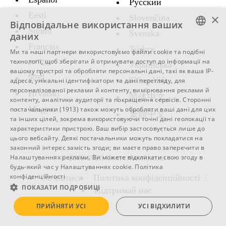
Русский
Eesti
×
Slovenčina
Відповідальне використання ваших
Suomi
Svenska
даних
Français
ENGLISH
Türkçe
Ми та наші партнери використовуємо файли cookie та подібні
технології, щоб зберігати й отримувати доступ до інформації на
עברית
Украïнська
SWEDISH
вашому пристрої та обробляти персональні дані, такі як ваша IP-
हिन्दी
Tiếng Việt
адреса, унікальні ідентифікатори та дані перегляду, для
SPANISH
персоналізованої реклами й контенту, вимірювання реклами й
Hrvatski
简体中文
CATALAN
контенту, аналітики аудиторії та покращення сервісів.
Сторонні
Magyar
постачальники (1913)
також можуть обробляти ваші дані для цих
繁體中文
ARABIC
та інших цілей, зокрема використовуючи точні дані геолокації та
характеристики пристрою. Ваш вибір застосовується лише до
BULGARIAN
цього вебсайту. Деякі постачальники можуть покладатися на
законний інтерес замість згоди; ви маєте право заперечити в
CZECH
Налаштуваннях реклами
. Ви можете відкликати свою згоду в
© 2005-2026 Convertworld.com
будь-який час у
Налаштуваннях cookie
.
Політика
DANISH
конфіденційності
Зв'язатися
Політика конфіденційності
GERMAN
ПОКАЗАТИ ПОДРОБИЦІ
Підтримай нас
FRENCH
ПРИЙНЯТИ УСІ
УСІ ВІДХИЛИТИ
PORTUGUESE