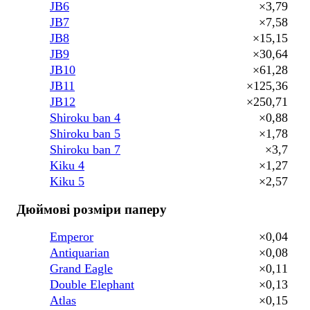
JB6
×3,79
JB7
×7,58
JB8
×15,15
JB9
×30,64
JB10
×61,28
JB11
×125,36
JB12
×250,71
Shiroku ban 4
×0,88
Shiroku ban 5
×1,78
Shiroku ban 7
×3,7
Kiku 4
×1,27
Kiku 5
×2,57
Дюймові розміри паперу
Emperor
×0,04
Antiquarian
×0,08
Grand Eagle
×0,11
Double Elephant
×0,13
Atlas
×0,15