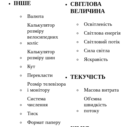
ІНШЕ
СВІТЛОВА
ВЕЛИЧИНА
Валюта
Освітленість
Калькулятор
розміру
Світлова енергія
велосипедних
Світловий потік
коліс
Сила світла
Калькулятор
розміру шин
Яскравість
Кут
Перекласти
ТЕКУЧІСТЬ
Розмір телевізора
і монітору
Масова витрата
Система
Об'ємна
числення
швидкість
потоку
Тиск
Формат паперу