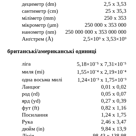
дециметр (dm)
2,5 x 3,53
сантиметр (cm)
25 x 35,3
міліметр (mm)
250 x 353
мікрометр (µm)
250 000 x 353 000
нанометр (nm)
250 000 000 x 353 000 000
Анґстрем (Å)
2,5×10⁹ x 3,53×10⁹
британські/американські одиниці
ліга
5,18×10⁻⁵ x 7,31×10⁻⁵
миля (mi)
1,55×10⁻⁴ x 2,19×10⁻⁴
одна восьма милі
1,24×10⁻³ x 1,75×10⁻³
Ланцюг
0,01 x 0,02
род (rd)
0,05 x 0,07
ярд (yd)
0,27 x 0,39
фут (ft)
0,82 x 1,16
Посилання
1,24 x 1,75
Рука
2,46 x 3,47
дюйм (in)
9,84 x 13,9
Лінія
98,43 x 138,98