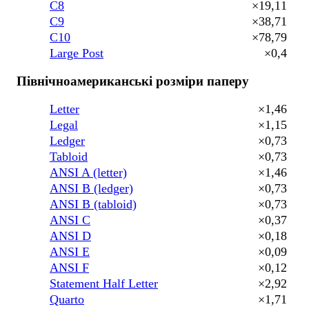
C8
×19,11
C9
×38,71
C10
×78,79
Large Post
×0,4
Північноамериканські розміри паперу
Letter
×1,46
Legal
×1,15
Ledger
×0,73
Tabloid
×0,73
ANSI A (letter)
×1,46
ANSI B (ledger)
×0,73
ANSI B (tabloid)
×0,73
ANSI C
×0,37
ANSI D
×0,18
ANSI E
×0,09
ANSI F
×0,12
Statement Half Letter
×2,92
Quarto
×1,71