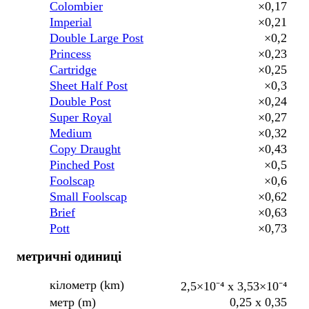
Colombier
×0,17
Imperial
×0,21
Double Large Post
×0,2
Princess
×0,23
Cartridge
×0,25
Sheet Half Post
×0,3
Double Post
×0,24
Super Royal
×0,27
Medium
×0,32
Copy Draught
×0,43
Pinched Post
×0,5
Foolscap
×0,6
Small Foolscap
×0,62
Brief
×0,63
Pott
×0,73
метричні одиниці
кілометр (km)
2,5×10⁻⁴ x 3,53×10⁻⁴
метр (m)
0,25 x 0,35