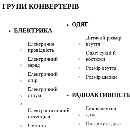
ГРУПИ КОНВЕРТЕРІВ
ОДЯГ
ЕЛЕКТРИКА
Дитячий розмір
взуття
Електрична
провідність
Одяг: сукні й
костюми
Електричний
заряд
Розмір взуття
Електричний
Розмір шапки
опір
Електричний
РАДІОАКТИВНІСТ
струм
Еквівалентна
Електростатичний
доза
потенціал
Поглинута доза
Ємність