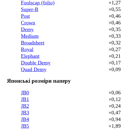
Foolscap (folio)
×1,27
Super-B
×0,55
Post
×0,46
Crown
×0,46
Demy
×0,35
Medium
×0,33
Broadsheet
×0,32
Royal
×0,27
Elephant
×0,21
Double Demy
×0,17
Quad Demy
×0,09
Японські розміри паперу
JB0
×0,06
JB1
×0,12
JB2
×0,24
JB3
×0,47
JB4
×0,94
JB5
×1,89