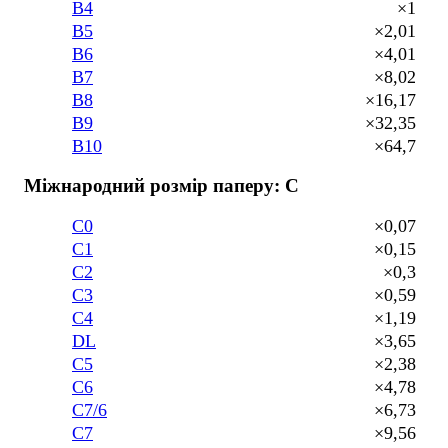
B4
×1
B5
×2,01
B6
×4,01
B7
×8,02
B8
×16,17
B9
×32,35
B10
×64,7
Міжнародний розмір паперу: C
C0
×0,07
C1
×0,15
C2
×0,3
C3
×0,59
C4
×1,19
DL
×3,65
C5
×2,38
C6
×4,78
C7/6
×6,73
C7
×9,56