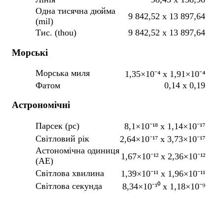
Одна тисячна дюйма
9 842,52 x 13 897,64
(mil)
Тис. (thou)
9 842,52 x 13 897,64
Морські
Морська миля
1,35×10⁻⁴ x 1,91×10⁻⁴
Фатом
0,14 x 0,19
Астрономічні
Парсек (pc)
8,1×10⁻¹⁸ x 1,14×10⁻¹⁷
Світловий рік
2,64×10⁻¹⁷ x 3,73×10⁻¹⁷
Астономічна одиниця
1,67×10⁻¹² x 2,36×10⁻¹²
(AE)
Світлова хвилина
1,39×10⁻¹¹ x 1,96×10⁻¹¹
Світлова секунда
8,34×10⁻¹⁰ x 1,18×10⁻⁹