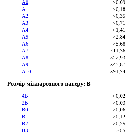
A0
×0,09
A1
×0,18
A2
×0,35
A3
×0,71
A4
×1,41
A5
×2,84
A6
×5,68
A7
×11,36
A8
×22,93
A9
×45,87
A10
×91,74
Розмір міжнародного паперу: B
4B
×0,02
2B
×0,03
B0
×0,06
B1
×0,12
B2
×0,25
B3
×0,5