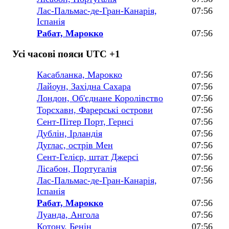
Лас-Пальмас-де-Гран-Канарія,
07:56
Іспанія
Рабат, Марокко
07:56
Усі часові пояси UTC +1
Касабланка, Марокко
07:56
Лайоун, Західна Сахара
07:56
Лондон, Об'єднане Королівство
07:56
Торсхавн, Фарерські острови
07:56
Сент-Пітер Порт, Гернсі
07:56
Дублін, Ірландія
07:56
Дуглас, острів Мен
07:56
Сент-Гелієр, штат Джерсі
07:56
Лісабон, Португалія
07:56
Лас-Пальмас-де-Гран-Канарія,
07:56
Іспанія
Рабат, Марокко
07:56
Луанда, Ангола
07:56
Котону, Бенін
07:56