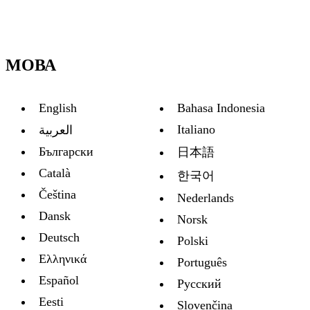
МОВА
English
Bahasa Indonesia
Italiano
العربية
Български
日本語
Català
한국어
Čeština
Nederlands
Dansk
Norsk
Deutsch
Polski
Ελληνικά
Português
Español
Русский
Eesti
Slovenčina