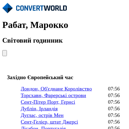
Рабат, Марокко
Світовий годинник
Західно Європейський час
Лондон, Об'єднане Королівство
07:56
Торсхавн, Фарерські острови
07:56
Сент-Пітер Порт, Гернсі
07:56
Дублін, Ірландія
07:56
Дуглас, острів Мен
07:56
Сент-Гелієр, штат Джерсі
07:56
Лісабон, Португалія
07:56