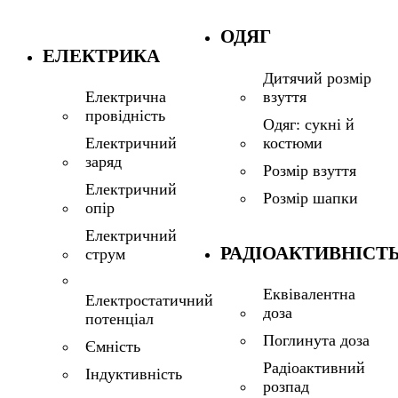
ОДЯГ
ЕЛЕКТРИКА
Дитячий розмір
взуття
Електрична
провідність
Одяг: сукні й
костюми
Електричний
заряд
Розмір взуття
Електричний
Розмір шапки
опір
Електричний
РАДІОАКТИВНІСТ
струм
Еквівалентна
Електростатичний
доза
потенціал
Поглинута доза
Ємність
Радіоактивний
Індуктивність
розпад