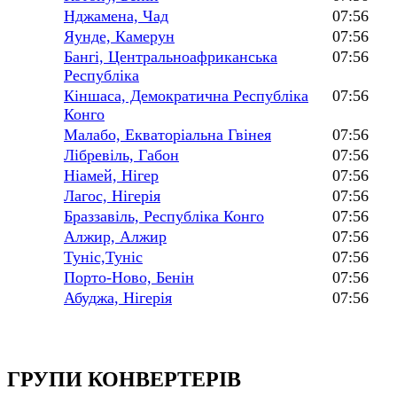
Нджамена, Чад
07:56
Яунде, Камерун
07:56
Бангі, Центральноафриканська
07:56
Республіка
Кіншаса, Демократична Республіка
07:56
Конго
Малабо, Екваторіальна Гвінея
07:56
Лібревіль, Габон
07:56
Ніамей, Нігер
07:56
Лагос, Нігерія
07:56
Браззавіль, Республіка Конго
07:56
Алжир, Алжир
07:56
Туніс,Туніс
07:56
Порто-Ново, Бенін
07:56
Абуджа, Нігерія
07:56
ГРУПИ КОНВЕРТЕРІВ