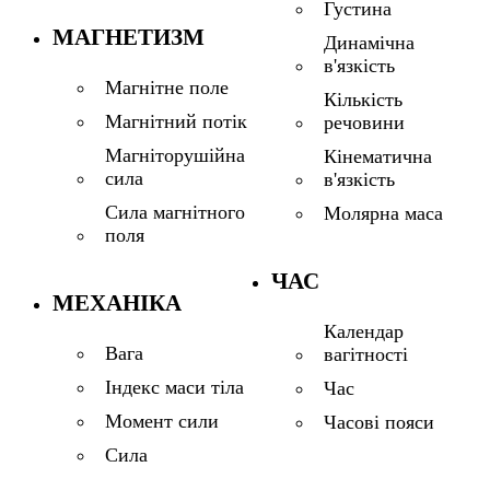
Густина
МАГНЕТИЗМ
Динамічна
в'язкість
Магнітне поле
Кількість
Магнітний потік
речовини
Магніторушійна
Кінематична
сила
в'язкість
Сила магнітного
Молярна маса
поля
ЧАС
МЕХАНІКА
Календар
Вага
вагітності
Індекс маси тіла
Час
Момент сили
Часові пояси
Сила