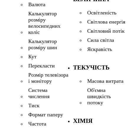
Валюта
Освітленість
Калькулятор
розміру
Світлова енергія
велосипедних
Світловий потік
коліс
Сила світла
Калькулятор
розміру шин
Яскравість
Кут
Перекласти
ТЕКУЧІСТЬ
Розмір телевізора
і монітору
Масова витрата
Система
Об'ємна
числення
швидкість
потоку
Тиск
Формат паперу
ХІМІЯ
Частота