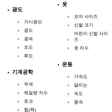
옷
광도
모자 사이즈
가시광선
신발 크기
광도
어린이 신발 사이
광속
즈
조도
옷 치수
휘도
운동
기계공학
가속도
무게
달리는
체질량 지수
속도
토크
풍속
힘(력)