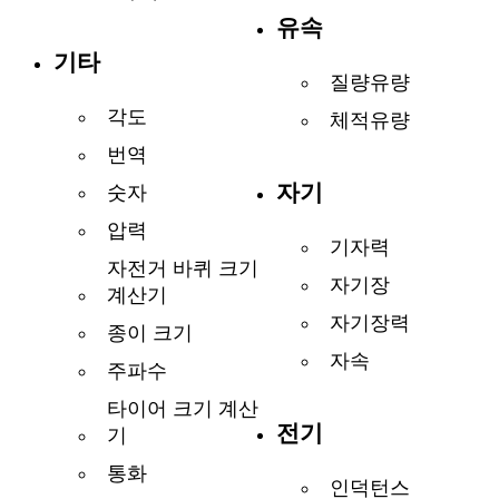
유속
기타
질량유량
각도
체적유량
번역
자기
숫자
압력
기자력
자전거 바퀴 크기
자기장
계산기
자기장력
종이 크기
자속
주파수
타이어 크기 계산
전기
기
통화
인덕턴스