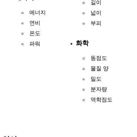
길이
에너지
넓이
연비
부피
온도
화학
파워
동점도
물질 양
밀도
분자량
역학점도