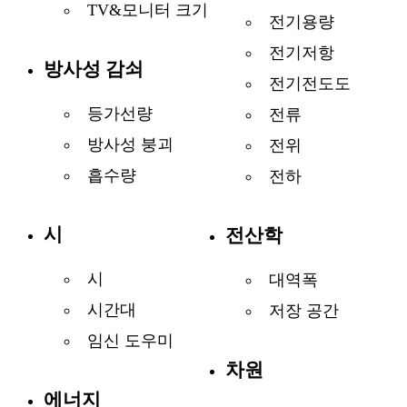
TV&모니터 크기
전기용량
전기저항
방사성 감쇠
전기전도도
등가선량
전류
방사성 붕괴
전위
흡수량
전하
시
전산학
시
대역폭
시간대
저장 공간
임신 도우미
차원
에너지