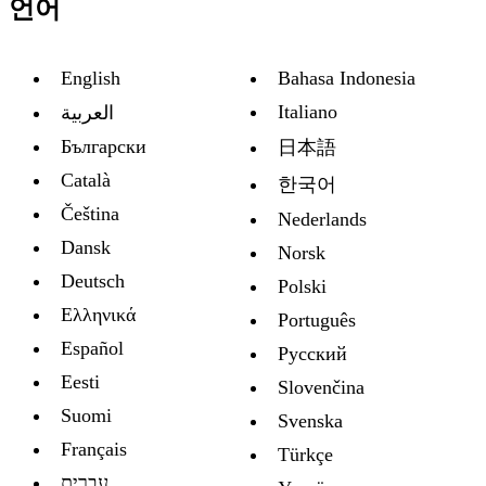
언어
English
Bahasa Indonesia
Italiano
العربية
Български
日本語
Català
한국어
Čeština
Nederlands
Dansk
Norsk
Deutsch
Polski
Ελληνικά
Português
Español
Русский
Eesti
Slovenčina
Suomi
Svenska
Français
Türkçe
עברית