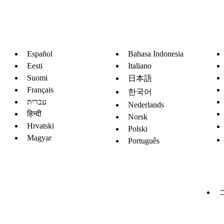
Español
Bahasa Indonesia
Eesti
Italiano
Suomi
日本語
Français
한국어
עברית
Nederlands
हिन्दी
Norsk
Hrvatski
Polski
Magyar
Português