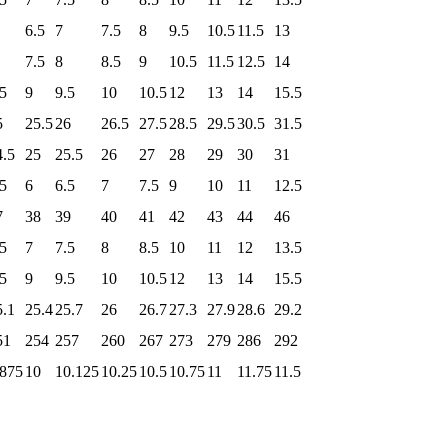
6.5
7
7.5
8
9.5
10.5
11.5
13
7.5
8
8.5
9
10.5
11.5
12.5
14
.5
9
9.5
10
10.5
12
13
14
15.5
5
25.5
26
26.5
27.5
28.5
29.5
30.5
31.5
4.5
25
25.5
26
27
28
29
30
31
.5
6
6.5
7
7.5
9
10
11
12.5
7
38
39
40
41
42
43
44
46
.5
7
7.5
8
8.5
10
11
12
13.5
.5
9
9.5
10
10.5
12
13
14
15.5
5.1
25.4
25.7
26
26.7
27.3
27.9
28.6
29.2
51
254
257
260
267
273
279
286
292
.875
10
10.125
10.25
10.5
10.75
11
11.75
11.5