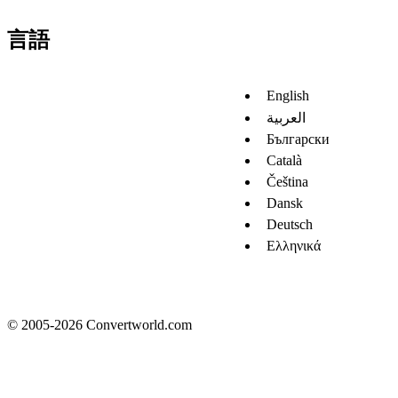
言語
English
العربية
Български
Català
Čeština
Dansk
Deutsch
Ελληνικά
© 2005-2026 Convertworld.com