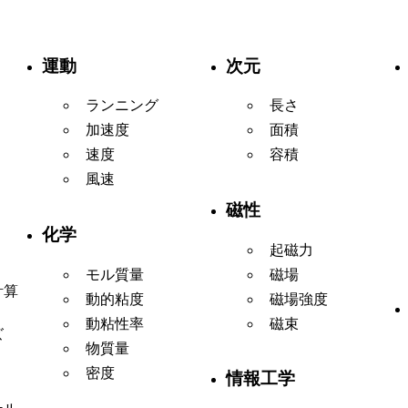
運動
次元
ランニング
長さ
加速度
面積
速度
容積
風速
磁性
化学
起磁力
モル質量
磁場
計算
動的粘度
磁場強度
動粘性率
磁束
ズ
物質量
密度
情報工学