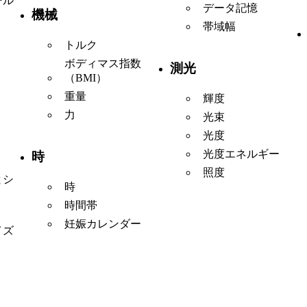
ール
データ記憶
機械
帯域幅
トルク
ボディマス指数
測光
（BMI）
重量
輝度
力
光束
光度
光度エネルギー
時
照度
とシ
時
時間帯
妊娠カレンダー
イズ