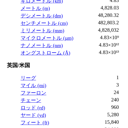
4.83
キロメートル (km)
4,828.03
メートル (m)
48,280.32
デシメートル (dm)
482,803.2
センチメートル (cm)
4,828,032
ミリメートル (mm)
4.83×10⁹
マイクロメートル (µm)
4.83×10¹²
ナノメートル (nm)
4.83×10¹³
オングストローム (Å)
英国/米国
1
リーグ
3
マイル (mi)
24
ファーロン
240
チェーン
960
ロッド (rd)
5,280
ヤード (yd)
15,840
フィート (ft)