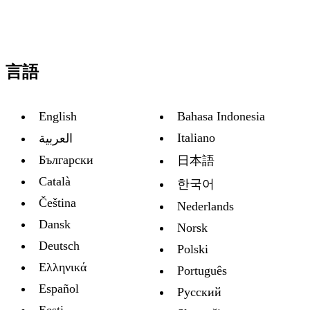
言語
English
Bahasa Indonesia
Italiano
العربية
Български
日本語
Català
한국어
Čeština
Nederlands
Dansk
Norsk
Deutsch
Polski
Ελληνικά
Português
Español
Русский
Eesti