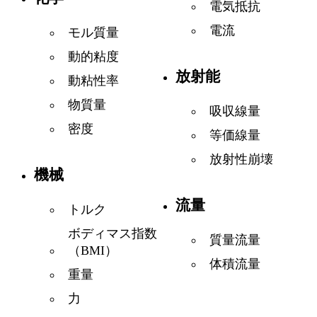
電気抵抗
電流
モル質量
動的粘度
放射能
動粘性率
物質量
吸収線量
密度
等価線量
放射性崩壊
機械
流量
トルク
ボディマス指数
質量流量
（BMI）
体積流量
重量
力