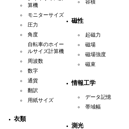
容積
算機
モニターサイズ
磁性
圧力
角度
起磁力
自転車のホイー
磁場
ルサイズ計算機
磁場強度
周波数
磁束
数字
通貨
情報工学
翻訳
データ記憶
用紙サイズ
帯域幅
衣類
測光