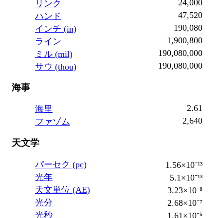
24,000
リンク
47,520
ハンド
190,080
インチ (in)
1,900,800
ライン
190,080,000
ミル (mil)
190,080,000
サウ (thou)
海事
2.61
海里
2,640
ファゾム
天文学
パーセク (pc)
1.56×10⁻¹³
光年
5.1×10⁻¹³
天文単位 (AE)
3.23×10⁻⁸
光分
2.68×10⁻⁷
光秒
1.61×10⁻⁵