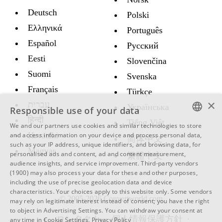
Deutsch
Polski
Ελληνικά
Português
Español
Русский
Eesti
Slovenčina
Suomi
Svenska
Français
Türkçe
×
עברית
Украïнська
Responsible use of your data
हिन्दी
Tiếng Việt
We and our partners use cookies and similar technologies to store
ENGLISH
Hrvatski
and access information on your device and process personal data,
简体中文
such as your IP address, unique identifiers, and browsing data, for
SWEDISH
Magyar
personalised ads and content, ad and content measurement,
繁體中文
audience insights, and service improvement.
Third-party vendors
SPANISH
(1900)
may also process your data for these and other purposes,
including the use of precise geolocation data and device
CATALAN
characteristics. Your choices apply to this website only. Some vendors
© 2005-2026 Convertworld.com
ARABIC
may rely on legitimate interest instead of consent; you have the right
to object in
Advertising Settings
. You can withdraw your consent at
BULGARIAN
コンタクト
個人情報保護方針
any time in
Cookie Settings
.
Privacy Policy