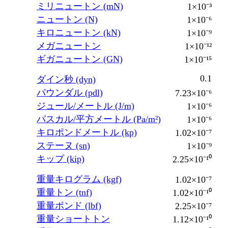
ミリニュートン (mN)
1×10⁻³
ニュートン (N)
1×10⁻⁶
キロニュートン (kN)
1×10⁻⁹
メガニュートン
1×10⁻¹²
ギガニュートン (GN)
1×10⁻¹⁵
0.1
ダイン秒 (dyn)
パウンダル (pdl)
7.23×10⁻⁶
ジュール/メートル (J/m)
1×10⁻⁶
パスカル/平方メートル (Pa/m²)
1×10⁻⁶
キロポンドメートル (kp)
1.02×10⁻⁷
ステーヌ (sn)
1×10⁻⁹
キップ (kip)
2.25×10⁻¹⁰
重量キログラム (kgf)
1.02×10⁻⁷
重量トン (tnf)
1.02×10⁻¹⁰
重量ポンド (lbf)
2.25×10⁻⁷
重量ショートトン
1.12×10⁻¹⁰