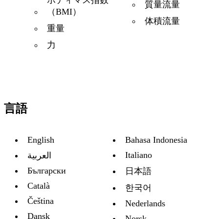
ボディマス指数
質量流量
（BMI）
体積流量
重量
力
言語
English
Bahasa Indonesia
Italiano
العربية
Български
日本語
Català
한국어
Čeština
Nederlands
Dansk
Norsk