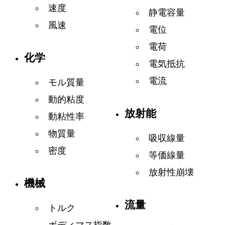
速度
静電容量
風速
電位
電荷
化学
電気抵抗
電流
モル質量
動的粘度
放射能
動粘性率
物質量
吸収線量
密度
等価線量
放射性崩壊
機械
流量
トルク