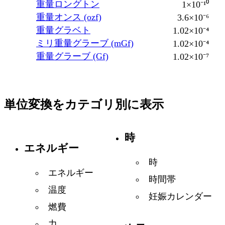
重量ロングトン
1×10⁻¹⁰
重量オンス (ozf)
3.6×10⁻⁶
重量グラベト
1.02×10⁻⁴
ミリ重量グラーブ (mGf)
1.02×10⁻⁴
重量グラーブ (Gf)
1.02×10⁻⁷
単位変換をカテゴリ別に表示
時
エネルギー
時
エネルギー
時間帯
温度
妊娠カレンダー
燃費
力