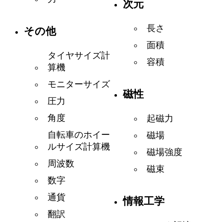
次元
長さ
その他
面積
タイヤサイズ計
容積
算機
モニターサイズ
磁性
圧力
角度
起磁力
自転車のホイー
磁場
ルサイズ計算機
磁場強度
周波数
磁束
数字
通貨
情報工学
翻訳