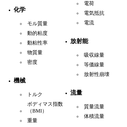
電荷
化学
電気抵抗
電流
モル質量
動的粘度
放射能
動粘性率
物質量
吸収線量
密度
等価線量
放射性崩壊
機械
流量
トルク
ボディマス指数
質量流量
（BMI）
体積流量
重量