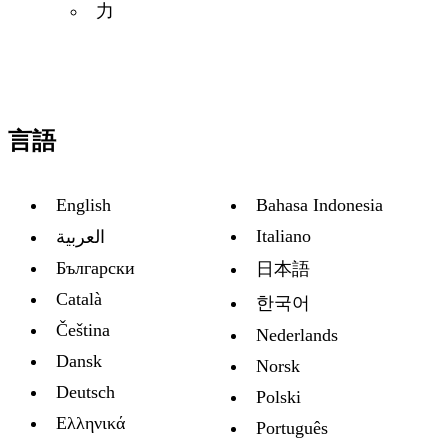
力
言語
English
Bahasa Indonesia
Italiano
العربية
Български
日本語
Català
한국어
Čeština
Nederlands
Dansk
Norsk
Deutsch
Polski
Ελληνικά
Português