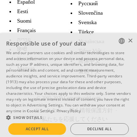
Español
Русский
Eesti
Slovenčina
Suomi
Svenska
Français
Türkçe
×
עברית
Украïнська
Responsible use of your data
हिन्दी
Tiếng Việt
We and our partners use cookies and similar technologies to store
ENGLISH
Hrvatski
and access information on your device and process personal data,
简体中文
such as your IP address, unique identifiers, and browsing data, for
Magyar
SWEDISH
personalised ads and content, ad and content measurement,
繁體中文
audience insights, and service improvement.
Third-party vendors
SPANISH
(1913)
may also process your data for these and other purposes,
including the use of precise geolocation data and device
CATALAN
characteristics. Your choices apply to this website only. Some vendors
© 2005-2026 Convertworld.com
ARABIC
may rely on legitimate interest instead of consent; you have the right
to object in
Advertising Settings
. You can withdraw your consent at
BULGARIAN
コンタクト
個人情報保護方針
any time in
Cookie Settings
.
Privacy Policy
SHOW DETAILS
私たちを応援してください
CZECH
ACCEPT ALL
DECLINE ALL
DANISH