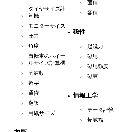
面積
タイヤサイズ計
容積
算機
モニターサイズ
磁性
圧力
角度
起磁力
自転車のホイー
磁場
ルサイズ計算機
磁場強度
周波数
磁束
数字
通貨
情報工学
翻訳
データ記憶
用紙サイズ
帯域幅