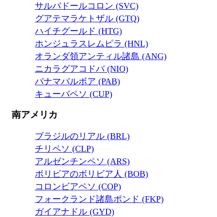
サルバドールコロン (SVC)
グアテマラケトザル (GTQ)
ハイチグールド (HTG)
ホンジュラスレムピラ (HNL)
オランダ領アンティル諸島 (ANG)
ニカラグアコドバ (NIO)
パナマバルボア (PAB)
キューバペソ (CUP)
南アメリカ
ブラジルのリアル (BRL)
チリペソ (CLP)
アルゼンチンペソ (ARS)
ボリビアのボリビア人 (BOB)
コロンビアペソ (COP)
フォークランド諸島ポンド (FKP)
ガイアナドル (GYD)