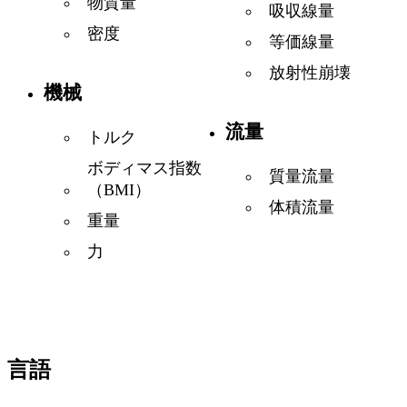
物質量
吸収線量
密度
等価線量
放射性崩壊
機械
流量
トルク
ボディマス指数
質量流量
（BMI）
体積流量
重量
力
言語