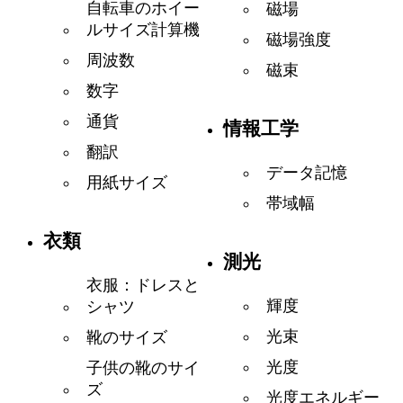
自転車のホイー
磁場
ルサイズ計算機
磁場強度
周波数
磁束
数字
通貨
情報工学
翻訳
データ記憶
用紙サイズ
帯域幅
衣類
測光
衣服：ドレスと
輝度
シャツ
光束
靴のサイズ
光度
子供の靴のサイ
ズ
光度エネルギー