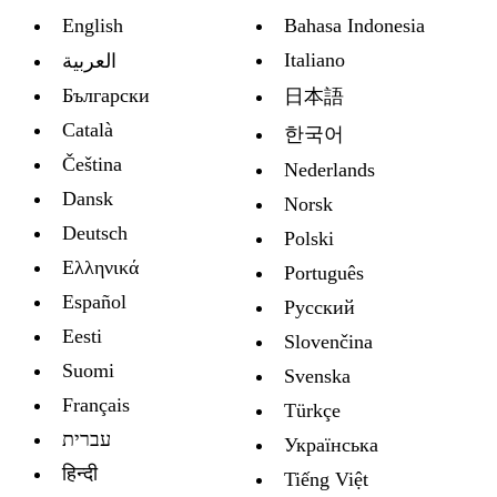
English
Bahasa Indonesia
Italiano
العربية
Български
日本語
Català
한국어
Čeština
Nederlands
Dansk
Norsk
Deutsch
Polski
Ελληνικά
Português
Español
Русский
Eesti
Slovenčina
Suomi
Svenska
Français
Türkçe
עברית
Украïнська
हिन्दी
Tiếng Việt