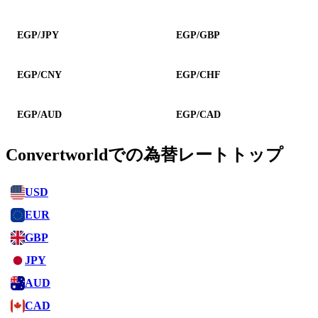
EGP/JPY
EGP/GBP
EGP/CNY
EGP/CHF
EGP/AUD
EGP/CAD
Convertworldでの為替レートトップ
USD
EUR
GBP
JPY
AUD
CAD