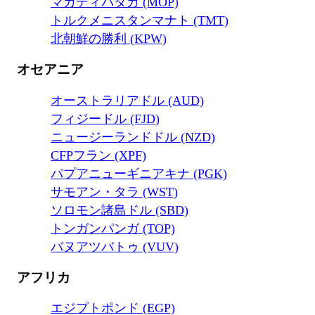
マカディパタカ (MOP)
トルクメニスタンマナト (TMT)
北朝鮮の勝利 (KPW)
オセアニア
オーストラリアドル (AUD)
フィジードル (FJD)
ニュージーランドドル (NZD)
CFPフラン (XPF)
パプアニューギニアキナ (PGK)
サモアン・タラ (WST)
ソロモン諸島ドル (SBD)
トンガンパンガ (TOP)
バヌアツバトゥ (VUV)
アフリカ
エジプトポンド (EGP)