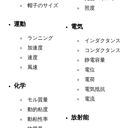
帽子のサイズ
照度
運動
電気
ランニング
インダクタンス
加速度
コンダクタンス
速度
静電容量
風速
電位
電荷
化学
電気抵抗
電流
モル質量
動的粘度
放射能
動粘性率